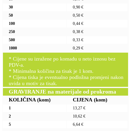
30
0,90 €
50
0,50 €
100
0,44 €
250
0,38 €
500
0,33 €
1000
0,29 €
* Cijene su izražene po komadu u neto iznosu bez
PDV-a.
* Minimalna količina za tisak je 1 kom.
* Cijena tiska je eventualno podložna promjeni nakon
uvida u motiv za tisak.
GRAVIRANJE na materijale od prokroma
KOLIČINA
(kom)
CIJENA
(kom)
1
13,27 €
2
10,62 €
5
6,64 €