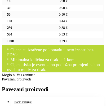
10
3,98 €
30
0,90 €
50
0,50 €
100
0,44 €
250
0,38 €
500
0,33 €
1000
0,29 €
* Cijene su izražene po komadu u neto iznosu bez
PDV-a.
* Minimalna količina za tisak je 1 kom.
* Cijena tiska je eventualno podložna promjeni nakon
uvida u motiv za tisak.
Moglo bi Vas zanimati
Povezani proizvodi
Povezani proizvodi
Promo materijali