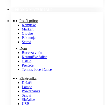
PROMO MATERIJALI
Pisaći pribor
Kemijske
Markeri
Olovke
Pakiranja
Setovi
Dom
Boce za vodu
Keramičke šalice
Ostalo
Pregače
Termos boce i šalice
Elektronika
Držači
Lampe
Powerbanks
Satovi
Slušalice
USB