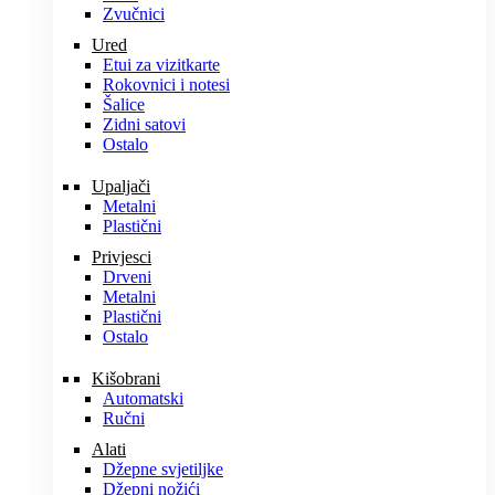
Zvučnici
Ured
Etui za vizitkarte
Rokovnici i notesi
Šalice
Zidni satovi
Ostalo
Upaljači
Metalni
Plastični
Privjesci
Drveni
Metalni
Plastični
Ostalo
Kišobrani
Automatski
Ručni
Alati
Džepne svjetiljke
Džepni nožići