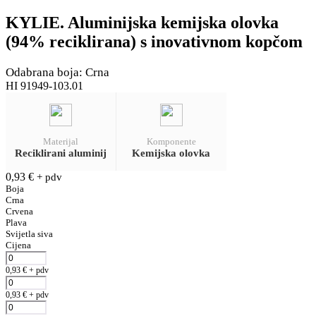
KYLIE. Aluminijska kemijska olovka
(94% reciklirana) s inovativnom kopčom
Odabrana boja: Crna
HI 91949-103.01
Materijal
Komponente
Reciklirani aluminij
Kemijska olovka
0,93
€
+ pdv
Boja
Crna
Crvena
Plava
Svijetla siva
Cijena
0,93
€
+ pdv
0,93
€
+ pdv