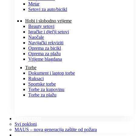
Metar
Setovi za auto/bicikl
Hobi i slobodno vrijeme
Beauty setovi
Igračke i dječji setovi
Naočale
Navijački rekviziti
Oprema za bicikl
Oprema za plažu
Vrijeme blagdana
Torbe
Dokument i laptop torbe
Ruksaci
Sportske torbe
Torbe za kupovinu
Torbe za plažu
POKLONI
Svi pokloni
MAUS – nova generacija zaštite od požara
O NAMA