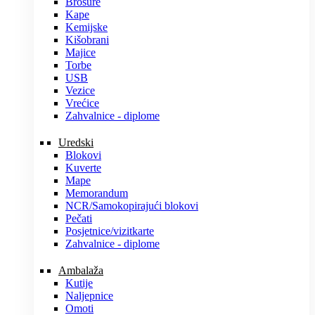
Brošure
Kape
Kemijske
Kišobrani
Majice
Torbe
USB
Vezice
Vrećice
Zahvalnice - diplome
Uredski
Blokovi
Kuverte
Mape
Memorandum
NCR/Samokopirajući blokovi
Pečati
Posjetnice/vizitkarte
Zahvalnice - diplome
Ambalaža
Kutije
Naljepnice
Omoti