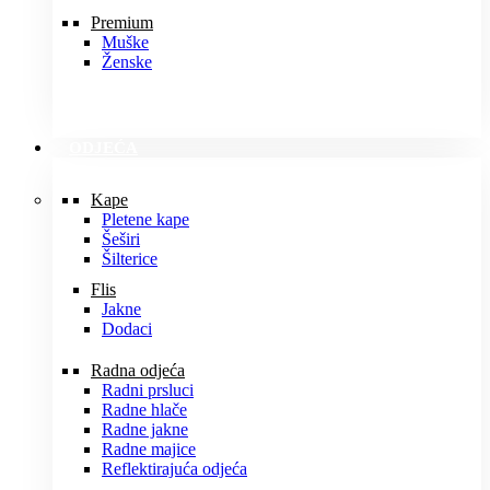
Premium
Muške
Ženske
ODJEĆA
Kape
Pletene kape
Šeširi
Šilterice
Flis
Jakne
Dodaci
Radna odjeća
Radni prsluci
Radne hlače
Radne jakne
Radne majice
Reflektirajuća odjeća