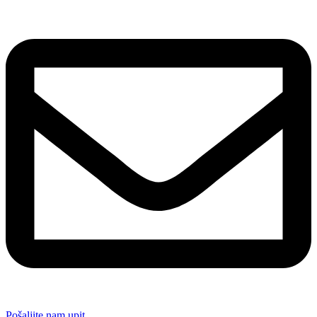
Pošaljite nam upit