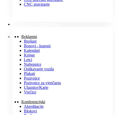
CNC graviranje
TISKANI MATERIJALI
Reklamni
Brošure
Bonovi - kuponi
Kalendari
Knjige
Letci
Naljepnice
Oslikavanje vozila
Plakati
Pozivnice
Pozivnice za vjenčanja
Ulaznice/Karte
Vrećice
Konferencijski
Akreditacije
Blokovi