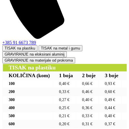
+385 91 6673 789
TISAK na plastiku
TISAK na metal i gumu
GRAVIRANJE na eloksirani aluminij
GRAVIRANJE na materijale od prokroma
TISAK na plastiku
KOLIČINA
(kom)
1 boja
2 boje
3 boje
100
0,40 €
0,66 €
0,93 €
200
0,33 €
0,46 €
0,60 €
300
0,27 €
0,40 €
0,49 €
400
0,25 €
0,36 €
0,44 €
500
0,21 €
0,33 €
0,40 €
600
0,20 €
0,31 €
0,37 €