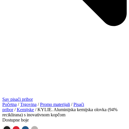
Sav pisaći pribor
Početna
/
Trgovina
/
Promo materijali
/
Pisaći
pribor
/
Kemijske
/ KYLIE. Aluminijska kemijska olovka (94%
reciklirana) s inovativnom kopčom
Dostupne boje