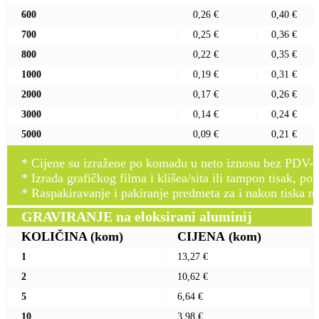
600
0,26 €
0,40 €
700
0,25 €
0,36 €
800
0,22 €
0,35 €
1000
0,19 €
0,31 €
2000
0,17 €
0,26 €
3000
0,14 €
0,24 €
5000
0,09 €
0,21 €
* Cijene su izražene po komadu u neto iznosu bez PDV-a
* Izrada grafičkog filma i klišea/sita ili tampon tisak, po 
* Raspakiravanje i pakiranje predmeta za i nakon tiska n
GRAVIRANJE na eloksirani aluminij
KOLIČINA
(kom)
CIJENA
(kom)
1
13,27 €
2
10,62 €
5
6,64 €
10
3,98 €