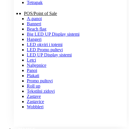
Tetrapak
POS/Point of Sale
A-panoi
Banneri
Beach flag
Big LED UP Display sistemi
Hangeri
LED okviri i totemi
LED Promo pultevi
LED UP Display sistemi
Letci
Naljepnice
Panoi
Plakati
Promo pultovi
Roll up
Tekstilni zidovi
Zastave
Zastavice
Wobbleri