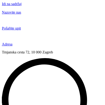
Idi na sadržaj
Nazovite nas
+385 91 6673 789
Pošaljite upit
novival@novival.hr
Adresa
Trnjanska cesta 72, 10 000 Zagreb