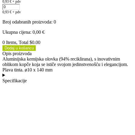
0,93
€
+ pdv
0,93
€
+ pdv
Broj odabranih proizvoda
:
0
Ukupna cijena
:
0,00
€
0 Items, Total $0.00
Dodaj u košaricu
Opis proizvoda
Aluminijska kemijska olovka (94% reciklirana), s inovativnim
oblikom kopče koja se ističe svojom jedinstvenošću i elegancijom.
Plava tinta. ø10 x 140 mm
Specifikacije