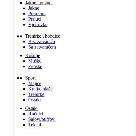
Jakne i prsluci
Jakne
Premium
Prsluci
Vjetrovke
Trenirke i hoodice
Bez zatvarača
Sa zatvaračem
Košulje
Muške
Ženske
Sport
Majice
Kratke hlače
Trenirke
Ostalo
Ostalo
Ručnici
Šalovi/buffovi
Tekstil