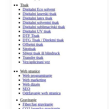
Tisak
Digitalni Eco solvent
Digitalni laserski tisak
Digitalni latex tisak
Digitalni solventni tisak
Digitalni sublimacijski tisak
Digitalni UV tisak
DTF Tisak
DTG Tisak / Direktni tisak
Offsetni tisak
Sitotisak
Slijepi tisak ili blindruck
Transfer tisak
Vez/aplicirani vez
Web stranice
Web programiranje
Web marketing
Web dizajn
SEO
Održavanje web stranica
Graviranje
Fiber/Jag graviranje
CO2 lasersko graviranje