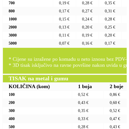
700
0,19 €
0,28 €
0,35 €
800
0,17 €
0,27 €
0,31 €
1000
0,15 €
0,24 €
0,28 €
2000
0,13 €
0,20 €
0,25 €
3000
0,11 €
0,19 €
0,20 €
5000
0,07 €
0,16 €
0,17 €
* Cijene su izražene po komadu u neto iznosu bez PDV-a
* 3D tisak isključivo na ravne površine nakon uvida u gr
TISAK na metal i gumu
KOLIČINA
(kom)
1 boja
2 boje
100
0,52 €
0,86 €
200
0,43 €
0,60 €
300
0,35 €
0,52 €
400
0,33 €
0,47 €
500
0,28 €
0,43 €