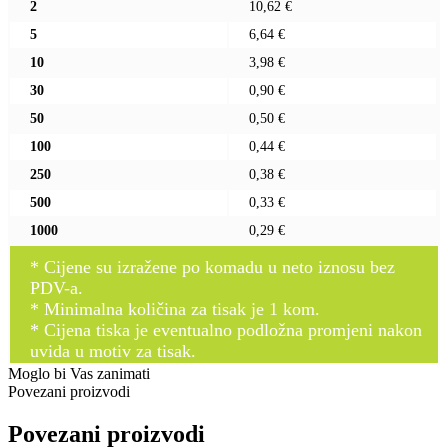
2
10,62 €
5
6,64 €
10
3,98 €
30
0,90 €
50
0,50 €
100
0,44 €
250
0,38 €
500
0,33 €
1000
0,29 €
* Cijene su izražene po komadu u neto iznosu bez
PDV-a.
* Minimalna količina za tisak je 1 kom.
* Cijena tiska je eventualno podložna promjeni nakon
uvida u motiv za tisak.
Moglo bi Vas zanimati
Povezani proizvodi
Povezani proizvodi