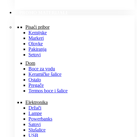
PROMO MATERIJALI
Pisaći pribor
Kemijske
Markeri
Olovke
Pakiranja
Setovi
Dom
Boce za vodu
Keramičke šalice
Ostalo
Pregače
Termos boce i šalice
Elektronika
Držači
Lampe
Powerbanks
Satovi
Slušalice
USB