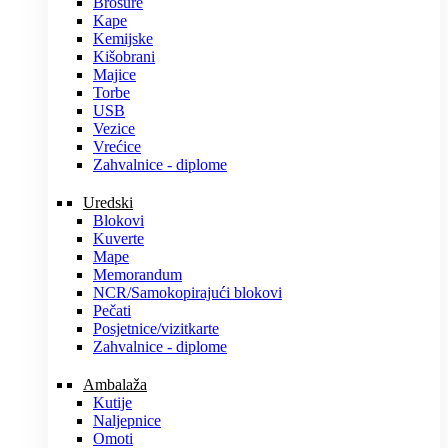
Brošure
Kape
Kemijske
Kišobrani
Majice
Torbe
USB
Vezice
Vrećice
Zahvalnice - diplome
Uredski
Blokovi
Kuverte
Mape
Memorandum
NCR/Samokopirajući blokovi
Pečati
Posjetnice/vizitkarte
Zahvalnice - diplome
Ambalaža
Kutije
Naljepnice
Omoti