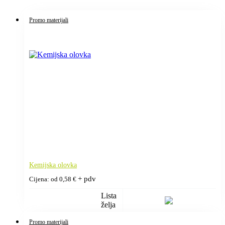
Promo materijali
Kemijska olovka
+ pdv
Cijena: od
0,58
€
Lista
želja
Promo materijali