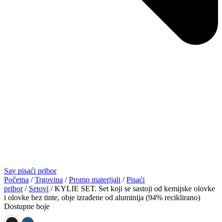
Sav pisaći pribor
Početna
/
Trgovina
/
Promo materijali
/
Pisaći
pribor
/
Setovi
/ KYLIE SET. Set koji se sastoji od kemijske olovke
i olovke bez tinte, obje izrađene od aluminija (94% reciklirano)
Dostupne boje