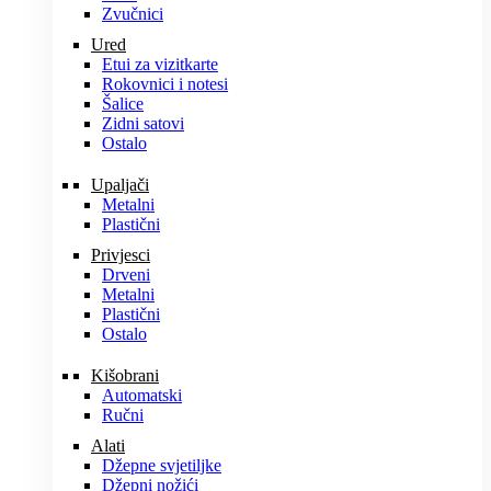
Zvučnici
Ured
Etui za vizitkarte
Rokovnici i notesi
Šalice
Zidni satovi
Ostalo
Upaljači
Metalni
Plastični
Privjesci
Drveni
Metalni
Plastični
Ostalo
Kišobrani
Automatski
Ručni
Alati
Džepne svjetiljke
Džepni nožići