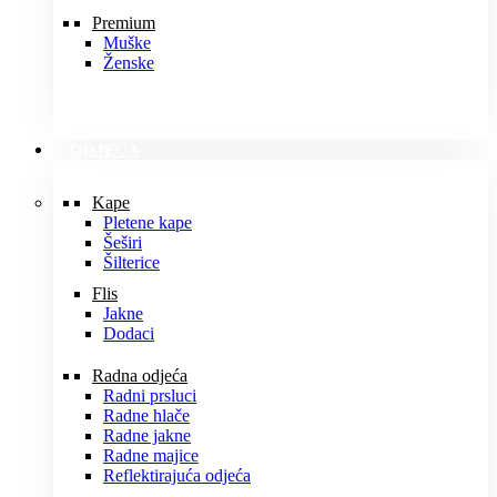
Premium
Muške
Ženske
ODJEĆA
Kape
Pletene kape
Šeširi
Šilterice
Flis
Jakne
Dodaci
Radna odjeća
Radni prsluci
Radne hlače
Radne jakne
Radne majice
Reflektirajuća odjeća