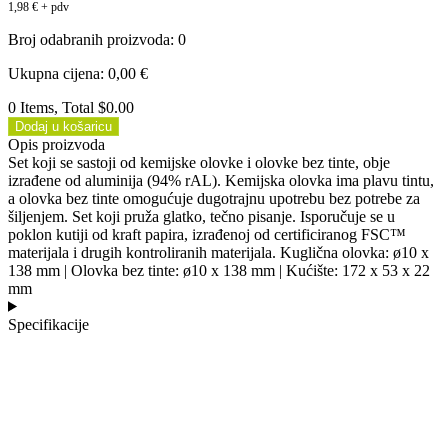
1,98
€
+ pdv
Broj odabranih proizvoda
:
0
Ukupna cijena
:
0,00
€
0 Items, Total $0.00
Dodaj u košaricu
Opis proizvoda
Set koji se sastoji od kemijske olovke i olovke bez tinte, obje
izrađene od aluminija (94% rAL). Kemijska olovka ima plavu tintu,
a olovka bez tinte omogućuje dugotrajnu upotrebu bez potrebe za
šiljenjem. Set koji pruža glatko, tečno pisanje. Isporučuje se u
poklon kutiji od kraft papira, izrađenoj od certificiranog FSC™
materijala i drugih kontroliranih materijala. Kuglična olovka: ø10 x
138 mm | Olovka bez tinte: ø10 x 138 mm | Kućište: 172 x 53 x 22
mm
Specifikacije