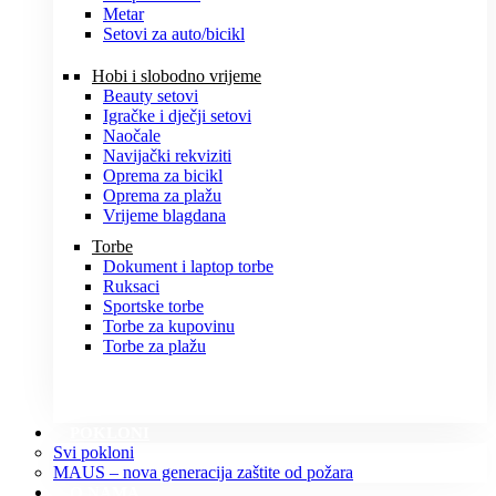
Metar
Setovi za auto/bicikl
Hobi i slobodno vrijeme
Beauty setovi
Igračke i dječji setovi
Naočale
Navijački rekviziti
Oprema za bicikl
Oprema za plažu
Vrijeme blagdana
Torbe
Dokument i laptop torbe
Ruksaci
Sportske torbe
Torbe za kupovinu
Torbe za plažu
POKLONI
Svi pokloni
MAUS – nova generacija zaštite od požara
O NAMA