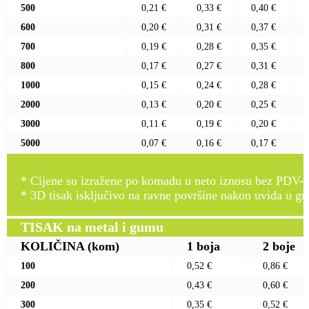
500
0,21 €
0,33 €
0,40 €
600
0,20 €
0,31 €
0,37 €
700
0,19 €
0,28 €
0,35 €
800
0,17 €
0,27 €
0,31 €
1000
0,15 €
0,24 €
0,28 €
2000
0,13 €
0,20 €
0,25 €
3000
0,11 €
0,19 €
0,20 €
5000
0,07 €
0,16 €
0,17 €
* Cijene su izražene po komadu u neto iznosu bez PDV-a
* 3D tisak isključivo na ravne površine nakon uvida u gr
TISAK na metal i gumu
KOLIČINA
(kom)
1 boja
2 boje
100
0,52 €
0,86 €
200
0,43 €
0,60 €
300
0,35 €
0,52 €