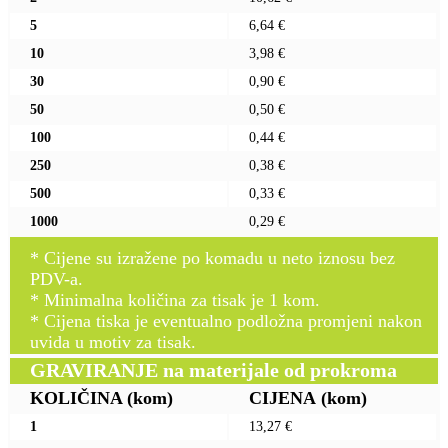
5
6,64 €
10
3,98 €
30
0,90 €
50
0,50 €
100
0,44 €
250
0,38 €
500
0,33 €
1000
0,29 €
* Cijene su izražene po komadu u neto iznosu bez
PDV-a.
* Minimalna količina za tisak je 1 kom.
* Cijena tiska je eventualno podložna promjeni nakon
uvida u motiv za tisak.
GRAVIRANJE na materijale od prokroma
KOLIČINA
(kom)
CIJENA
(kom)
1
13,27 €