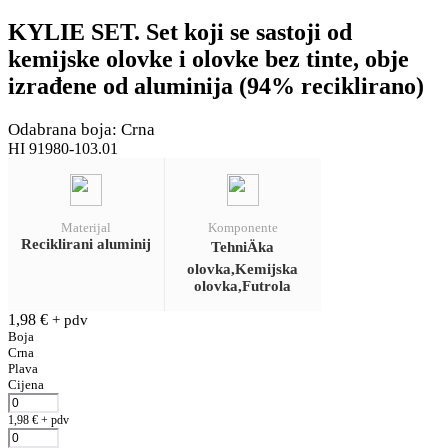
KYLIE SET. Set koji se sastoji od
kemijske olovke i olovke bez tinte, obje
izrađene od aluminija (94% reciklirano)
Odabrana boja: Crna
HI 91980-103.01
Materijal
Komponente
Reciklirani aluminij
TehniÄka
olovka,Kemijska
olovka,Futrola
1,98
€
+ pdv
Boja
Crna
Plava
Cijena
1,98
€
+ pdv