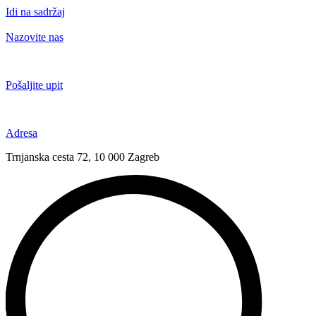
Idi na sadržaj
Nazovite nas
+385 91 6673 789
Pošaljite upit
novival@novival.hr
Adresa
Trnjanska cesta 72, 10 000 Zagreb