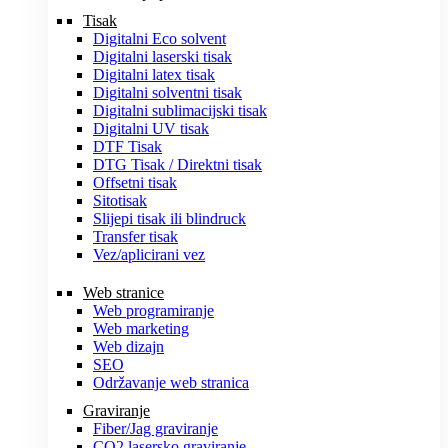
Tisak
Digitalni Eco solvent
Digitalni laserski tisak
Digitalni latex tisak
Digitalni solventni tisak
Digitalni sublimacijski tisak
Digitalni UV tisak
DTF Tisak
DTG Tisak / Direktni tisak
Offsetni tisak
Sitotisak
Slijepi tisak ili blindruck
Transfer tisak
Vez/aplicirani vez
Web stranice
Web programiranje
Web marketing
Web dizajn
SEO
Održavanje web stranica
Graviranje
Fiber/Jag graviranje
CO2 lasersko graviranje