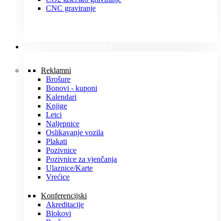
CNC graviranje
TISKANI MATERIJALI
Reklamni
Brošure
Bonovi - kuponi
Kalendari
Knjige
Letci
Naljepnice
Oslikavanje vozila
Plakati
Pozivnice
Pozivnice za vjenčanja
Ulaznice/Karte
Vrećice
Konferencijski
Akreditacije
Blokovi