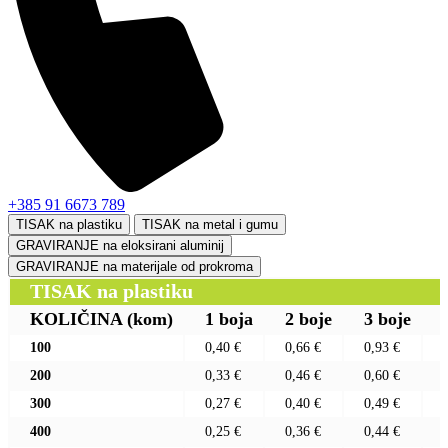
+385 91 6673 789
TISAK na plastiku
TISAK na metal i gumu
GRAVIRANJE na eloksirani aluminij
GRAVIRANJE na materijale od prokroma
TISAK na plastiku
KOLIČINA
(kom)
1 boja
2 boje
3 boje
100
0,40 €
0,66 €
0,93 €
200
0,33 €
0,46 €
0,60 €
300
0,27 €
0,40 €
0,49 €
400
0,25 €
0,36 €
0,44 €