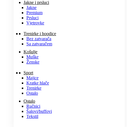
Jakne i prsluci
Jakne
Premium
Prsluci
Vjetrovke
Trenirke i hoodice
Bez zatvarača
Sa zatvaračem
Košulje
Muške
Ženske
Sport
Majice
Kratke hlače
Trenirke
Ostalo
Ostalo
Ručnici
Šalovi/buffovi
Tekstil