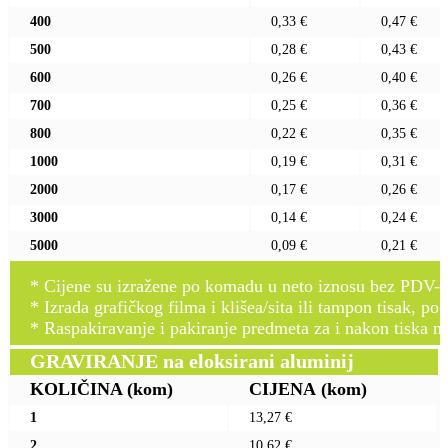
400
0,33 €
0,47 €
500
0,28 €
0,43 €
600
0,26 €
0,40 €
700
0,25 €
0,36 €
800
0,22 €
0,35 €
1000
0,19 €
0,31 €
2000
0,17 €
0,26 €
3000
0,14 €
0,24 €
5000
0,09 €
0,21 €
* Cijene su izražene po komadu u neto iznosu bez PDV-a
* Izrada grafičkog filma i klišea/sita ili tampon tisak, po 
* Raspakiravanje i pakiranje predmeta za i nakon tiska n
GRAVIRANJE na eloksirani aluminij
KOLIČINA
(kom)
CIJENA
(kom)
1
13,27 €
2
10,62 €