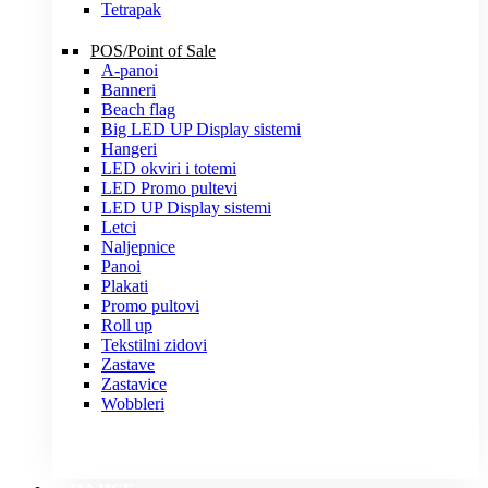
Tetrapak
POS/Point of Sale
A-panoi
Banneri
Beach flag
Big LED UP Display sistemi
Hangeri
LED okviri i totemi
LED Promo pultevi
LED UP Display sistemi
Letci
Naljepnice
Panoi
Plakati
Promo pultovi
Roll up
Tekstilni zidovi
Zastave
Zastavice
Wobbleri