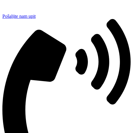
Pošaljite nam upit