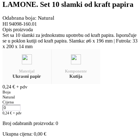
LAMONE. Set 10 slamki od kraft papira
Odabrana boja: Natural
HI 94098-160.01
Opis proizvoda
Set sa 10 slamki za jednokratnu upotrebu od kraft papira. Isporučuje
se u poklon kutiji od kraft papira. Slamka: ø6 x 196 mm | Futrola: 33
x 200 x 14 mm
Materijal
Komponente
Ukrasni papir
Kutija
0,24
€
+ pdv
Boja
Natural
Cijena
0,24
€
+ pdv
Broj odabranih proizvoda
:
0
Ukupna cijena
:
0,00 €