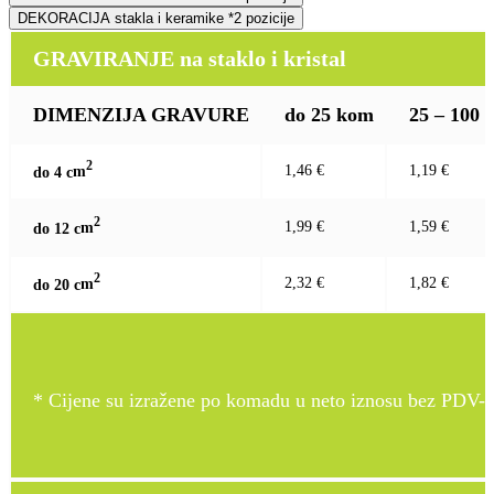
DEKORACIJA stakla i keramike *2 pozicije
GRAVIRANJE na staklo i kristal
DIMENZIJA GRAVURE
do 25 kom
25 – 100
2
1,46 €
1,19 €
do 4 c
m
2
1,99 €
1,59 €
do 12 c
m
2
2,32 €
1,82 €
do 20 c
m
* Cijene su izražene po komadu u neto iznosu bez PDV-a