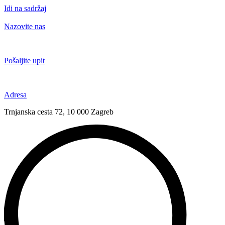
Idi na sadržaj
Nazovite nas
+385 91 6673 789
Pošaljite upit
novival@novival.hr
Adresa
Trnjanska cesta 72, 10 000 Zagreb