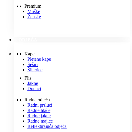
Premium
Muške
Ženske
ODJEĆA
Kape
Pletene kape
Šeširi
Šilterice
Flis
Jakne
Dodaci
Radna odjeća
Radni prsluci
Radne hlače
Radne jakne
Radne majice
Reflektirajuća odjeća