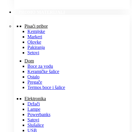
PROMO MATERIJALI
Pisaći pribor
Kemijske
Markeri
Olovke
Pakiranja
Setovi
Dom
Boce za vodu
Keramičke šalice
Ostalo
Pregače
Termos boce i šalice
Elektronika
Držači
Lampe
Powerbanks
Satovi
Slušalice
USB