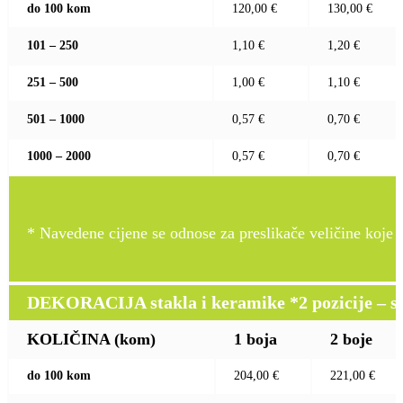
do 100 kom
120,00 €
130,00 €
101 – 250
1,10 €
1,20 €
251 – 500
1,00 €
1,10 €
501 – 1000
0,57 €
0,70 €
1000 – 2000
0,57 €
0,70 €
* Navedene cijene se odnose za preslikače veličine koje pr
DEKORACIJA stakla i keramike *2 pozicije – sito 
KOLIČINA (kom)
1 boja
2 boje
do 100 kom
204,00 €
221,00 €