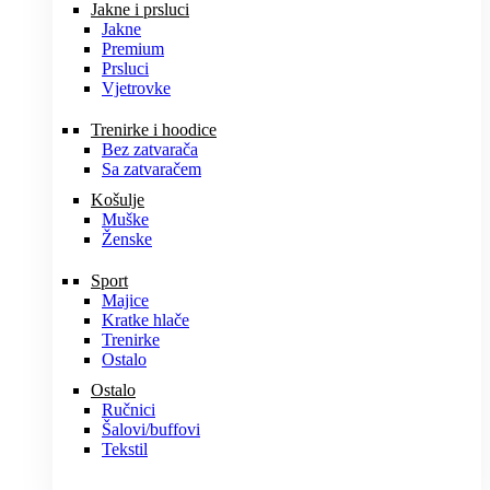
Jakne i prsluci
Jakne
Premium
Prsluci
Vjetrovke
Trenirke i hoodice
Bez zatvarača
Sa zatvaračem
Košulje
Muške
Ženske
Sport
Majice
Kratke hlače
Trenirke
Ostalo
Ostalo
Ručnici
Šalovi/buffovi
Tekstil