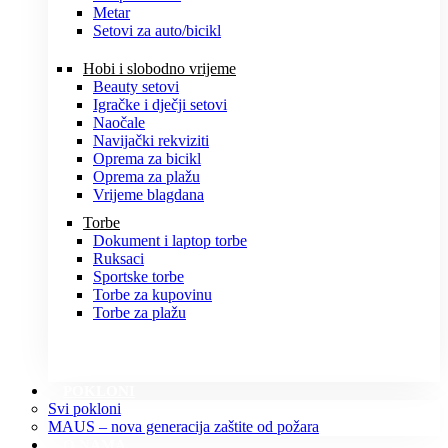
Metar
Setovi za auto/bicikl
Hobi i slobodno vrijeme
Beauty setovi
Igračke i dječji setovi
Naočale
Navijački rekviziti
Oprema za bicikl
Oprema za plažu
Vrijeme blagdana
Torbe
Dokument i laptop torbe
Ruksaci
Sportske torbe
Torbe za kupovinu
Torbe za plažu
POKLONI
Svi pokloni
MAUS – nova generacija zaštite od požara
O NAMA