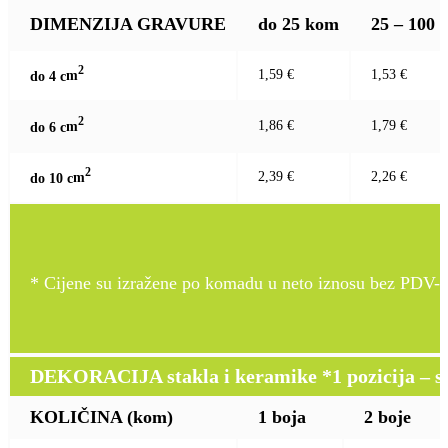
DIMENZIJA GRAVURE
do 25 kom
25 – 100
2
1,59 €
1,53 €
do 4 c
m
2
1,86 €
1,79 €
do 6 c
m
2
2,39 €
2,26 €
do 10 c
m
* Cijene su izražene po komadu u neto iznosu bez PDV-a
DEKORACIJA stakla i keramike *1 pozicija – sito
KOLIČINA (kom)
1 boja
2 boje