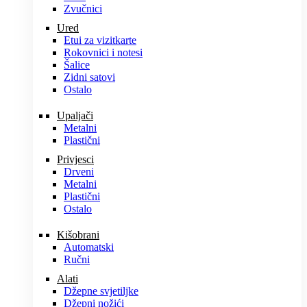
Zvučnici
Ured
Etui za vizitkarte
Rokovnici i notesi
Šalice
Zidni satovi
Ostalo
Upaljači
Metalni
Plastični
Privjesci
Drveni
Metalni
Plastični
Ostalo
Kišobrani
Automatski
Ručni
Alati
Džepne svjetiljke
Džepni nožići