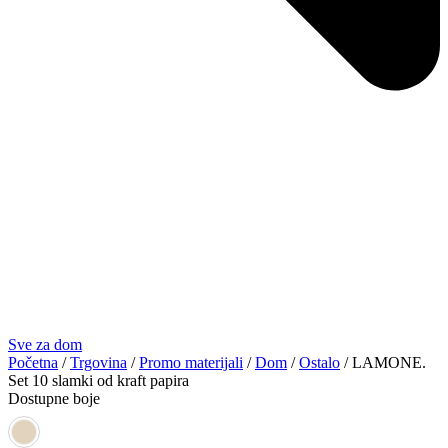
Sve za dom
Početna
/
Trgovina
/
Promo materijali
/
Dom
/
Ostalo
/ LAMONE.
Set 10 slamki od kraft papira
Dostupne boje