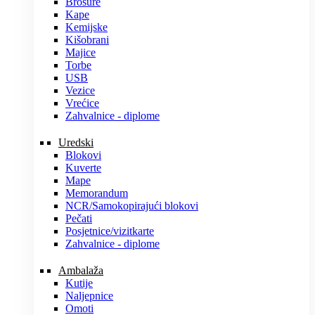
Brošure
Kape
Kemijske
Kišobrani
Majice
Torbe
USB
Vezice
Vrećice
Zahvalnice - diplome
Uredski
Blokovi
Kuverte
Mape
Memorandum
NCR/Samokopirajući blokovi
Pečati
Posjetnice/vizitkarte
Zahvalnice - diplome
Ambalaža
Kutije
Naljepnice
Omoti