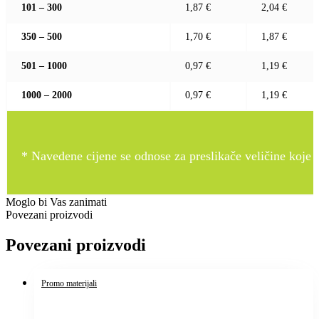
101 – 300
1,87 €
2,04 €
350 – 500
1,70 €
1,87 €
501 – 1000
0,97 €
1,19 €
1000 – 2000
0,97 €
1,19 €
* Navedene cijene se odnose za preslikače veličine koje pr
Moglo bi Vas zanimati
Povezani proizvodi
Povezani proizvodi
Promo materijali