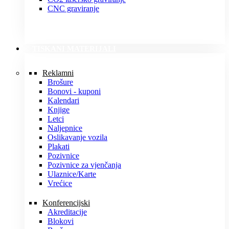
CNC graviranje
TISKANI MATERIJALI
Reklamni
Brošure
Bonovi - kuponi
Kalendari
Knjige
Letci
Naljepnice
Oslikavanje vozila
Plakati
Pozivnice
Pozivnice za vjenčanja
Ulaznice/Karte
Vrećice
Konferencijski
Akreditacije
Blokovi