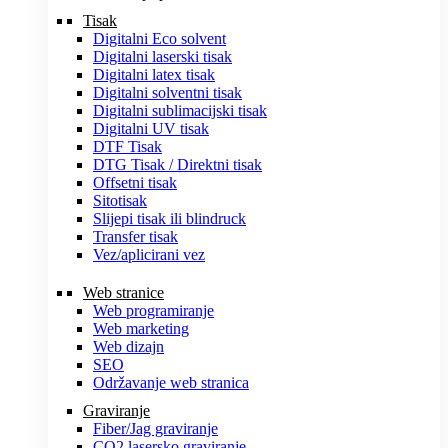
Tisak
Digitalni Eco solvent
Digitalni laserski tisak
Digitalni latex tisak
Digitalni solventni tisak
Digitalni sublimacijski tisak
Digitalni UV tisak
DTF Tisak
DTG Tisak / Direktni tisak
Offsetni tisak
Sitotisak
Slijepi tisak ili blindruck
Transfer tisak
Vez/aplicirani vez
Web stranice
Web programiranje
Web marketing
Web dizajn
SEO
Održavanje web stranica
Graviranje
Fiber/Jag graviranje
CO2 lasersko graviranje