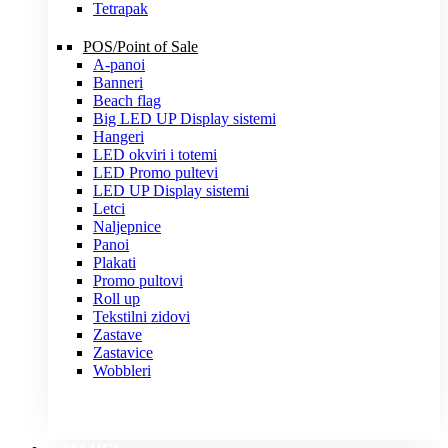
Tetrapak
POS/Point of Sale
A-panoi
Banneri
Beach flag
Big LED UP Display sistemi
Hangeri
LED okviri i totemi
LED Promo pultevi
LED UP Display sistemi
Letci
Naljepnice
Panoi
Plakati
Promo pultovi
Roll up
Tekstilni zidovi
Zastave
Zastavice
Wobbleri