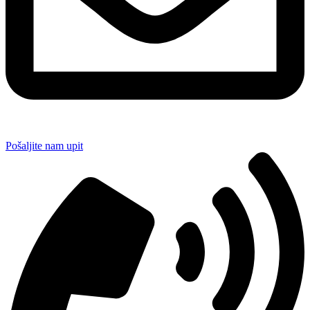
Pošaljite nam upit