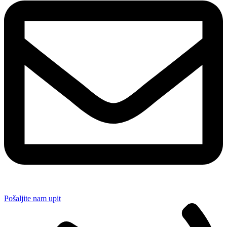
Pošaljite nam upit