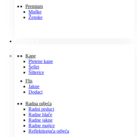
Premium
Muške
Ženske
ODJEĆA
Kape
Pletene kape
Šeširi
Šilterice
Flis
Jakne
Dodaci
Radna odjeća
Radni prsluci
Radne hlače
Radne jakne
Radne majice
Reflektirajuća odjeća