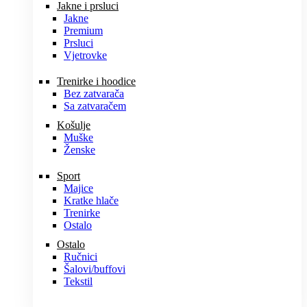
Jakne i prsluci
Jakne
Premium
Prsluci
Vjetrovke
Trenirke i hoodice
Bez zatvarača
Sa zatvaračem
Košulje
Muške
Ženske
Sport
Majice
Kratke hlače
Trenirke
Ostalo
Ostalo
Ručnici
Šalovi/buffovi
Tekstil