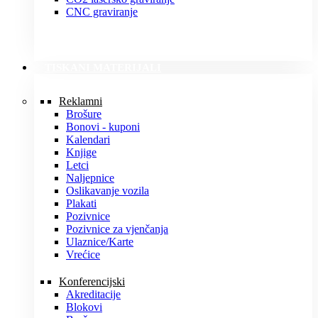
CNC graviranje
TISKANI MATERIJALI
Reklamni
Brošure
Bonovi - kuponi
Kalendari
Knjige
Letci
Naljepnice
Oslikavanje vozila
Plakati
Pozivnice
Pozivnice za vjenčanja
Ulaznice/Karte
Vrećice
Konferencijski
Akreditacije
Blokovi