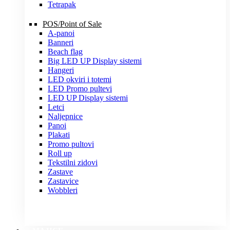
Tetrapak
POS/Point of Sale
A-panoi
Banneri
Beach flag
Big LED UP Display sistemi
Hangeri
LED okviri i totemi
LED Promo pultevi
LED UP Display sistemi
Letci
Naljepnice
Panoi
Plakati
Promo pultovi
Roll up
Tekstilni zidovi
Zastave
Zastavice
Wobbleri