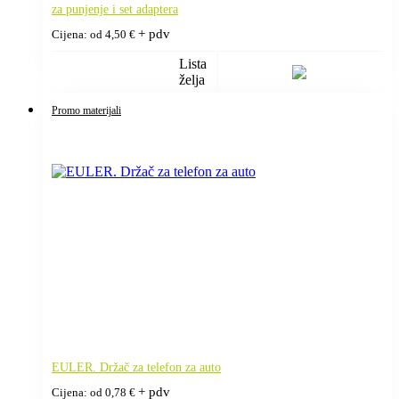
za punjenje i set adaptera
+ pdv
Cijena: od
4,50
€
Lista
želja
Promo materijali
EULER. Držač za telefon za auto
+ pdv
Cijena: od
0,78
€