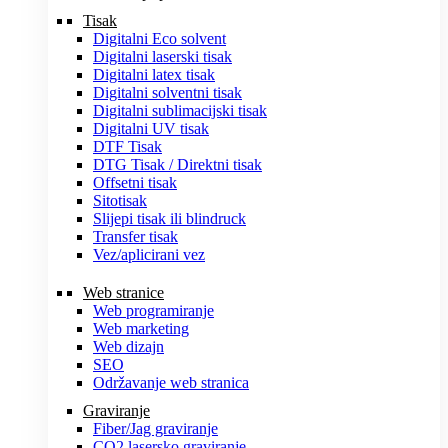
Tisak
Digitalni Eco solvent
Digitalni laserski tisak
Digitalni latex tisak
Digitalni solventni tisak
Digitalni sublimacijski tisak
Digitalni UV tisak
DTF Tisak
DTG Tisak / Direktni tisak
Offsetni tisak
Sitotisak
Slijepi tisak ili blindruck
Transfer tisak
Vez/aplicirani vez
Web stranice
Web programiranje
Web marketing
Web dizajn
SEO
Održavanje web stranica
Graviranje
Fiber/Jag graviranje
CO2 lasersko graviranje