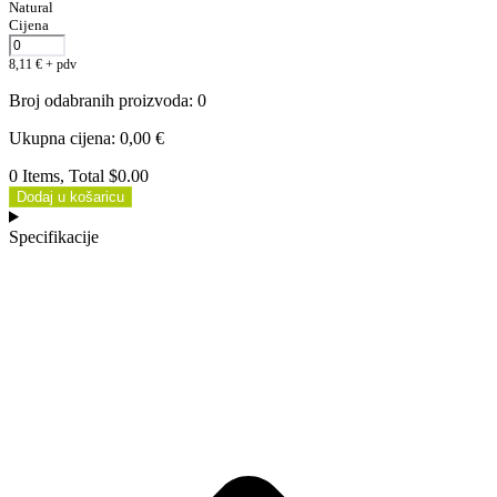
Natural
Cijena
8,11
€
+ pdv
Broj odabranih proizvoda
:
0
Ukupna cijena
:
0,00
€
0 Items, Total $0.00
Dodaj u košaricu
Specifikacije