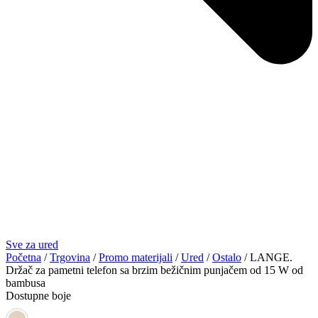
Sve za ured
Početna
/
Trgovina
/
Promo materijali
/
Ured
/
Ostalo
/ LANGE.
Držač za pametni telefon sa brzim bežičnim punjačem od 15 W od
bambusa
Dostupne boje