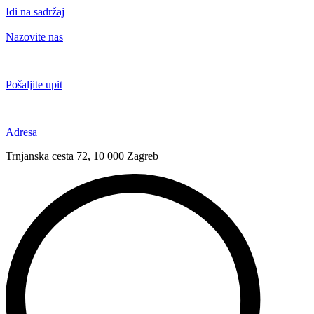
Idi na sadržaj
Nazovite nas
+385 91 6673 789
Pošaljite upit
novival@novival.hr
Adresa
Trnjanska cesta 72, 10 000 Zagreb