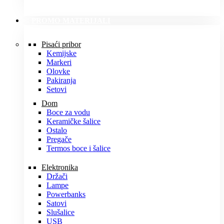
PROMO MATERIJALI
Pisaći pribor
Kemijske
Markeri
Olovke
Pakiranja
Setovi
Dom
Boce za vodu
Keramičke šalice
Ostalo
Pregače
Termos boce i šalice
Elektronika
Držači
Lampe
Powerbanks
Satovi
Slušalice
USB