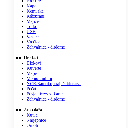
Brošure
Kape
Kemijske
Kišobrani
Majice
Torbe
USB
Vezice
Vrećice
Zahvalnice - diplome
Uredski
Blokovi
Kuverte
Mape
Memorandum
NCR/Samokopirajući blokovi
Pečati
Posjetnice/vizitkarte
Zahvalnice - diplome
Ambalaža
Kutije
Naljepnice
Omoti