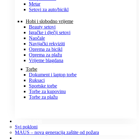
Metar
Setovi za auto/bicikl
Hobi i slobodno vrijeme
Beauty setovi
Igračke i dječji setovi
Naočale
Navijački rekviziti
Oprema za bicikl
Oprema za plažu
Vrijeme blagdana
Torbe
Dokument i laptop torbe
Ruksaci
Sportske torbe
Torbe za kupovinu
Torbe za plažu
POKLONI
Svi pokloni
MAUS – nova generacija zaštite od požara
O NAMA