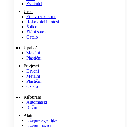
Zvučnici
Ured
Etui za vizitkarte
Rokovnici i notesi
Šalice
Zidni satovi
Ostalo
Upaljači
Metalni
Plastični
Privjesci
Drveni
Metalni
Plastični
Ostalo
Kišobrani
Automatski
Ručni
Alati
Džepne svjetiljke
Džepni nožići