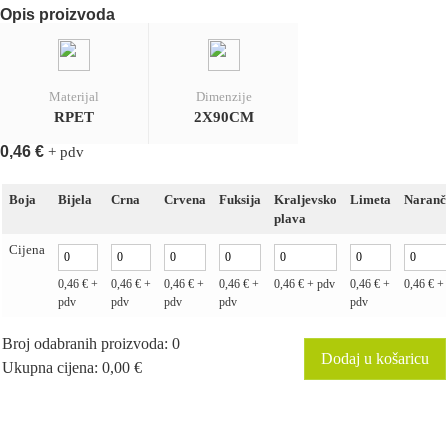
Opis proizvoda
Materijal
Dimenzije
RPET
2X90CM
0,46
€
+ pdv
Boja
Bijela
Crna
Crvena
Fuksija
Kraljevsko
Limeta
Naranč
plava
Cijena
0,46
€
+
0,46
€
+
0,46
€
+
0,46
€
+
0,46
€
+ pdv
0,46
€
+
0,46
€
+ 
pdv
pdv
pdv
pdv
pdv
Broj odabranih proizvoda
:
0
Dodaj u košaricu
Ukupna cijena
:
0,00 €
0
Broj
odabranih
proizvoda.