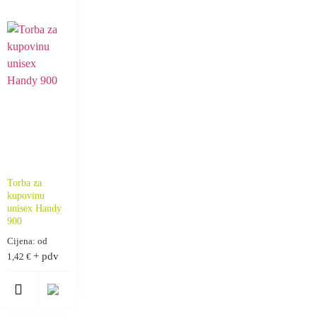
Torba za
kupovinu
unisex Handy
900
Cijena: od
+ pdv
1,42
€