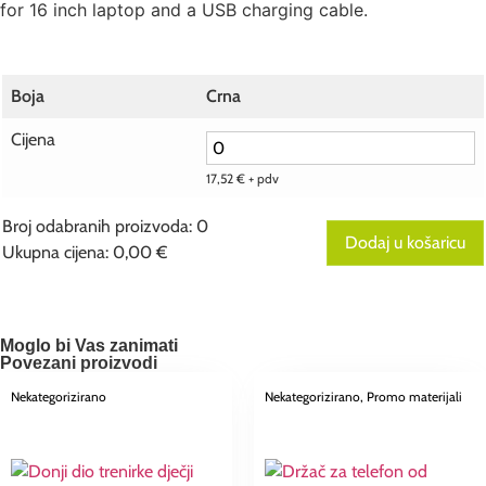
for 16 inch laptop and a USB charging cable.
Boja
Crna
Cijena
17,52
€
+ pdv
Broj odabranih proizvoda
:
0
Dodaj u košaricu
Ukupna cijena
:
0,00 €
0
Broj
odabranih
proizvoda.
Your
Moglo bi Vas zanimati
total
Povezani proizvodi
is
0,00 €
Nekategorizirano
Nekategorizirano
, Promo materijali