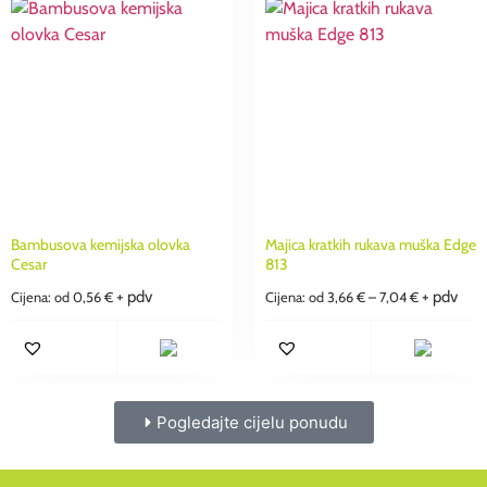
Bambusova kemijska olovka
Majica kratkih rukava muška Edge
Cesar
813
+ pdv
+ pdv
Cijena: od
0,56
€
Cijena: od
3,66
€
–
7,04
€
Pogledajte cijelu ponudu