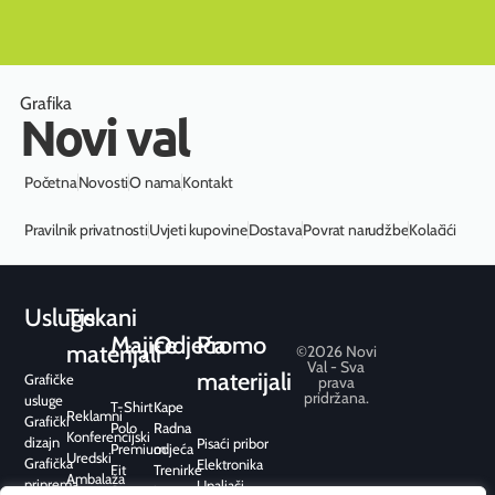
Grafika
Novi val
Početna
Novosti
O nama
Kontakt
Pravilnik privatnosti
Uvjeti kupovine
Dostava
Povrat narudžbe
Kolačići
Usluge
Tiskani
Majice
Odjeća
Promo
materijali
©2026 Novi
Val - Sva
materijali
Grafičke
prava
pridržana.
usluge
T-Shirt
Kape
Reklamni
Grafički
Polo
Radna
Konferencijski
dizajn
Pisaći pribor
Premium
odjeća
Uredski
Grafička
Elektronika
Fit
Trenirke
Ambalaža
priprema
Upaljači
Sport
i