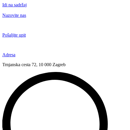
Idi na sadržaj
Nazovite nas
+385 91 6673 789
Pošaljite upit
novival@novival.hr
Adresa
Trnjanska cesta 72, 10 000 Zagreb