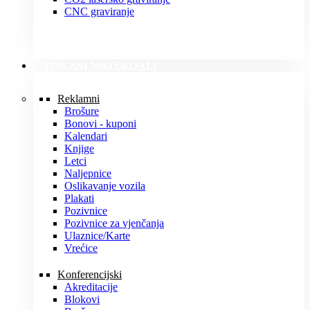
CNC graviranje
TISKANI MATERIJALI
Reklamni
Brošure
Bonovi - kuponi
Kalendari
Knjige
Letci
Naljepnice
Oslikavanje vozila
Plakati
Pozivnice
Pozivnice za vjenčanja
Ulaznice/Karte
Vrećice
Konferencijski
Akreditacije
Blokovi