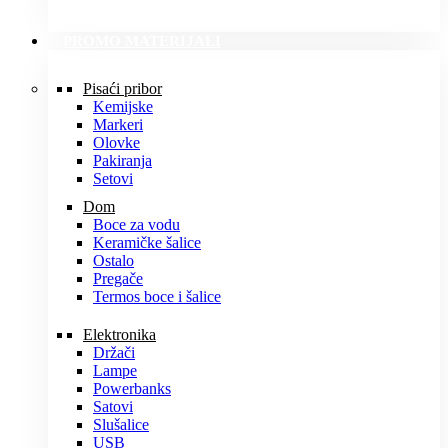
PROMO MATERIJALI
Pisaći pribor
Kemijske
Markeri
Olovke
Pakiranja
Setovi
Dom
Boce za vodu
Keramičke šalice
Ostalo
Pregače
Termos boce i šalice
Elektronika
Držači
Lampe
Powerbanks
Satovi
Slušalice
USB