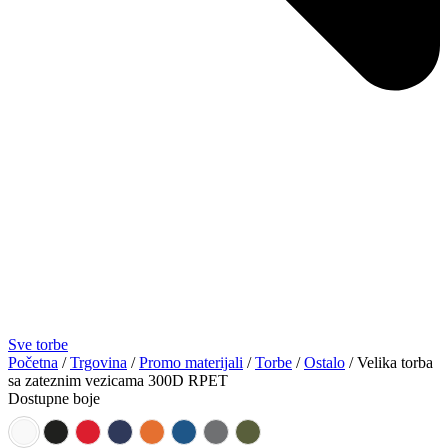
Sve torbe
Početna
/
Trgovina
/
Promo materijali
/
Torbe
/
Ostalo
/ Velika torba
sa zateznim vezicama 300D RPET
Dostupne boje