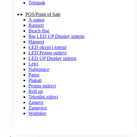
Tetrapak
POS/Point of Sale
A-panoi
Banneri
Beach flag
Big LED UP Display sistemi
Hangeri
LED okviri i totemi
LED Promo pultevi
LED UP Display sistemi
Letci
Naljepnice
Panoi
Plakati
Promo pultovi
Roll up
Tekstilni zidovi
Zastave
Zastavice
Wobbleri