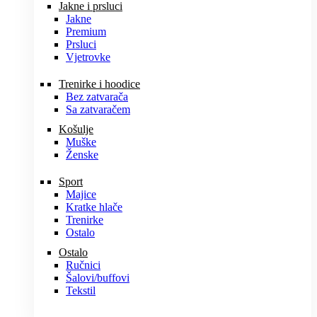
Jakne i prsluci
Jakne
Premium
Prsluci
Vjetrovke
Trenirke i hoodice
Bez zatvarača
Sa zatvaračem
Košulje
Muške
Ženske
Sport
Majice
Kratke hlače
Trenirke
Ostalo
Ostalo
Ručnici
Šalovi/buffovi
Tekstil