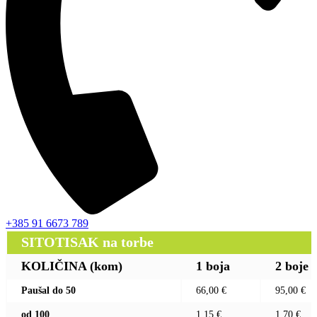
+385 91 6673 789
SITOTISAK na torbe
KOLIČINA (kom)
1 boja
2 boje
Paušal do 50
66,00 €
95,00 €
od 100
1,15 €
1,70 €