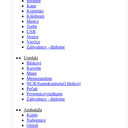
Brošure
Kape
Kemijske
Kišobrani
Majice
Torbe
USB
Vezice
Vrećice
Zahvalnice - diplome
Uredski
Blokovi
Kuverte
Mape
Memorandum
NCR/Samokopirajući blokovi
Pečati
Posjetnice/vizitkarte
Zahvalnice - diplome
Ambalaža
Kutije
Naljepnice
Omoti