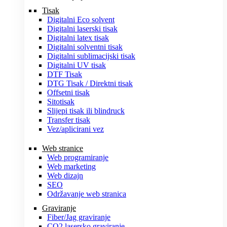
Tisak
Digitalni Eco solvent
Digitalni laserski tisak
Digitalni latex tisak
Digitalni solventni tisak
Digitalni sublimacijski tisak
Digitalni UV tisak
DTF Tisak
DTG Tisak / Direktni tisak
Offsetni tisak
Sitotisak
Slijepi tisak ili blindruck
Transfer tisak
Vez/aplicirani vez
Web stranice
Web programiranje
Web marketing
Web dizajn
SEO
Održavanje web stranica
Graviranje
Fiber/Jag graviranje
CO2 lasersko graviranje