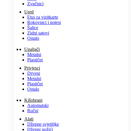
Zvučnici
Ured
Etui za vizitkarte
Rokovnici i notesi
Šalice
Zidni satovi
Ostalo
Upaljači
Metalni
Plastični
Privjesci
Drveni
Metalni
Plastični
Ostalo
Kišobrani
Automatski
Ručni
Alati
Džepne svjetiljke
Džepni nožići