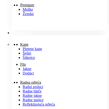
Premium
Muške
Ženske
ODJEĆA
Kape
Pletene kape
Šeširi
Šilterice
Flis
Jakne
Dodaci
Radna odjeća
Radni prsluci
Radne hlače
Radne jakne
Radne majice
Reflektirajuća odjeća