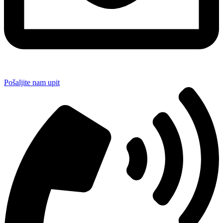
Pošaljite nam upit