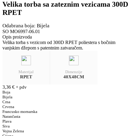
Velika torba sa zateznim vezicama 300D
RPET
Odabrana boja: Bijela
SO MO6997-06.01
Opis proizvoda
Velika torba s vezicom od 300D RPET poliestera s bočnim
vanjskim džepom s patentnim zatvaračem.
Materijal
Dimenzije
RPET
40X48CM
3,36
€
+ pdv
Boja
Bijela
Crna
Crvena
Francusko mornarska
Narančasta
Plava
Siva
Vojna Zelena
Cijena