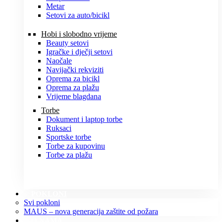
Metar
Setovi za auto/bicikl
Hobi i slobodno vrijeme
Beauty setovi
Igračke i dječji setovi
Naočale
Navijački rekviziti
Oprema za bicikl
Oprema za plažu
Vrijeme blagdana
Torbe
Dokument i laptop torbe
Ruksaci
Sportske torbe
Torbe za kupovinu
Torbe za plažu
POKLONI
Svi pokloni
MAUS – nova generacija zaštite od požara
O NAMA