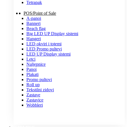
Tetrapak
POS/Point of Sale
A-panoi
Banneri
Beach flag
Big LED UP Display sistemi
Hangeri
LED okviri i totemi
LED Promo pultevi
LED UP Display sistemi
Letci
Naljepnice
Panoi
Plakati
Promo pultovi
Roll up
Tekstilni zidovi
Zastave
Zastavice
Wobbleri