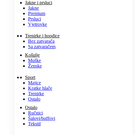
Jakne i prsluci
Jakne
Premium
Prsluci
Vjetrovke
Trenirke i hoodice
Bez zatvarača
Sa zatvaračem
Košulje
Muške
Ženske
Sport
Majice
Kratke hlače
Trenirke
Ostalo
Ostalo
Ručnici
Šalovi/buffovi
Tekstil