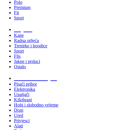
Polo
Premium
Fit
Sport
Odjeća
Kape
Radna odjeća
Trenirke i hoodice
Sport
Flis
Jakne i prsluci
Ostalo
Promo materijali
Pisaći pribor
Elektronika
Upaljači
Kišobrani
Hobi i slobodno vrijeme
Dom
Ured
Privjesci
Alati