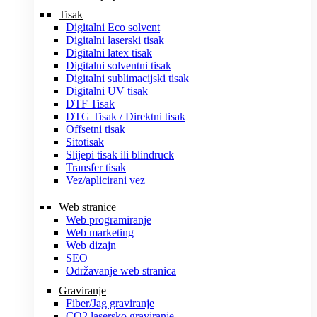
Tisak
Digitalni Eco solvent
Digitalni laserski tisak
Digitalni latex tisak
Digitalni solventni tisak
Digitalni sublimacijski tisak
Digitalni UV tisak
DTF Tisak
DTG Tisak / Direktni tisak
Offsetni tisak
Sitotisak
Slijepi tisak ili blindruck
Transfer tisak
Vez/aplicirani vez
Web stranice
Web programiranje
Web marketing
Web dizajn
SEO
Održavanje web stranica
Graviranje
Fiber/Jag graviranje
CO2 lasersko graviranje