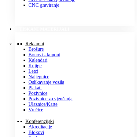
CNC graviranje
TISKANI MATERIJALI
Reklamni
Brošure
Bonovi - kuponi
Kalendari
Knjige
Letci
Naljepnice
Oslikavanje vozila
Plakati
Pozivnice
Pozivnice za vjenčanja
Ulaznice/Karte
Vrećice
Konferencijski
Akreditacije
Blokovi