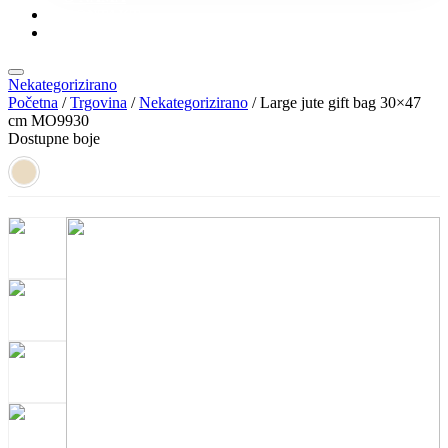
KONTAKT
KATALOZI
Nekategorizirano
Početna
/
Trgovina
/
Nekategorizirano
/ Large jute gift bag 30×47
cm MO9930
Dostupne boje