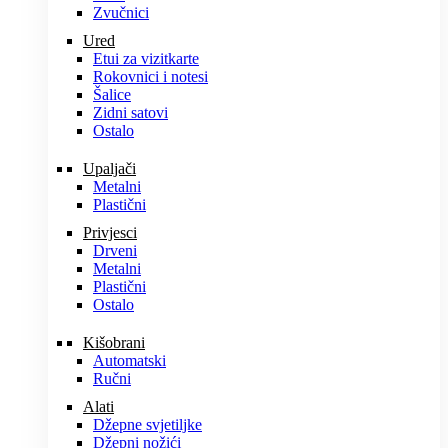
Zvučnici
Ured
Etui za vizitkarte
Rokovnici i notesi
Šalice
Zidni satovi
Ostalo
Upaljači
Metalni
Plastični
Privjesci
Drveni
Metalni
Plastični
Ostalo
Kišobrani
Automatski
Ručni
Alati
Džepne svjetiljke
Džepni nožići