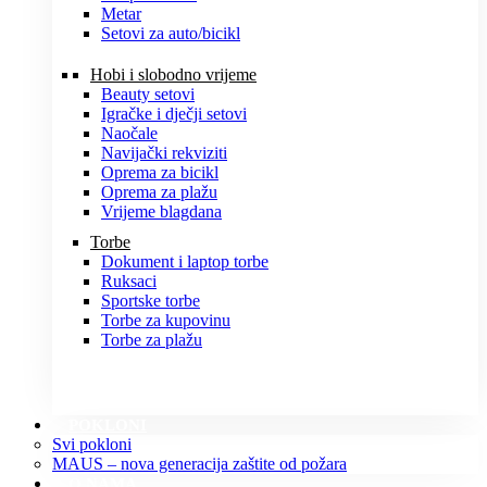
Metar
Setovi za auto/bicikl
Hobi i slobodno vrijeme
Beauty setovi
Igračke i dječji setovi
Naočale
Navijački rekviziti
Oprema za bicikl
Oprema za plažu
Vrijeme blagdana
Torbe
Dokument i laptop torbe
Ruksaci
Sportske torbe
Torbe za kupovinu
Torbe za plažu
POKLONI
Svi pokloni
MAUS – nova generacija zaštite od požara
O NAMA