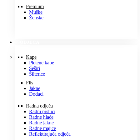
Premium
Muške
Ženske
ODJEĆA
Kape
Pletene kape
Šeširi
Šilterice
Flis
Jakne
Dodaci
Radna odjeća
Radni prsluci
Radne hlače
Radne jakne
Radne majice
Reflektirajuća odjeća