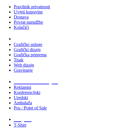
Pravilnik privatnosti
Uvjeti kupovine
Dostava
Povrat narudžbe
Kolačići
Usluge
Grafičke usluge
Grafički dizajn
Grafička priprema
Tisak
Web dizajn
Graviranje
Tiskani materijali
Reklamni
Konferencijski
Uredski
Ambalaža
Pos / Point of Sale
Majice
T-Shirt