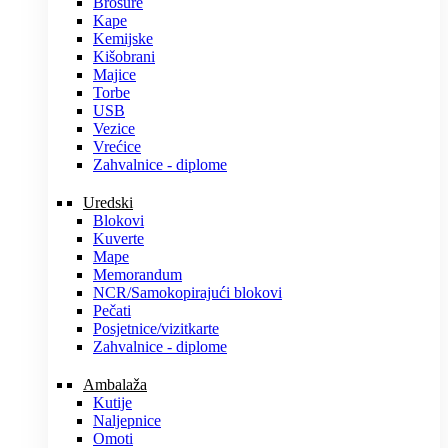
Brošure
Kape
Kemijske
Kišobrani
Majice
Torbe
USB
Vezice
Vrećice
Zahvalnice - diplome
Uredski
Blokovi
Kuverte
Mape
Memorandum
NCR/Samokopirajući blokovi
Pečati
Posjetnice/vizitkarte
Zahvalnice - diplome
Ambalaža
Kutije
Naljepnice
Omoti