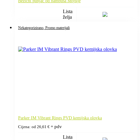
Bežični punjač od bambusa Mojsije
Lista
želja
Nekategorizirano
, Promo materijali
Parker IM Vibrant Rings PVD kemijska olovka
+ pdv
Cijena: od
26,61
€
Lista