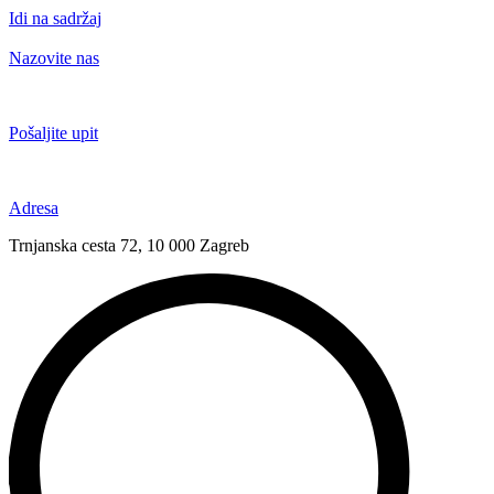
Idi na sadržaj
Nazovite nas
+385 91 6673 789
Pošaljite upit
novival@novival.hr
Adresa
Trnjanska cesta 72, 10 000 Zagreb