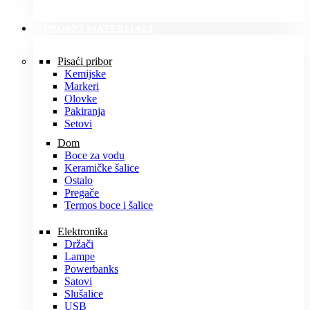
PROMO MATERIJALI
Pisaći pribor
Kemijske
Markeri
Olovke
Pakiranja
Setovi
Dom
Boce za vodu
Keramičke šalice
Ostalo
Pregače
Termos boce i šalice
Elektronika
Držači
Lampe
Powerbanks
Satovi
Slušalice
USB