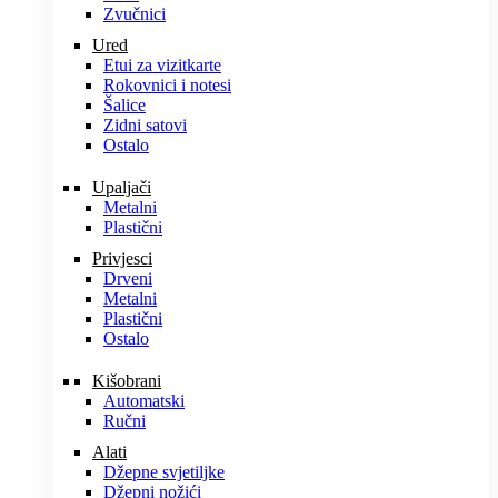
Zvučnici
Ured
Etui za vizitkarte
Rokovnici i notesi
Šalice
Zidni satovi
Ostalo
Upaljači
Metalni
Plastični
Privjesci
Drveni
Metalni
Plastični
Ostalo
Kišobrani
Automatski
Ručni
Alati
Džepne svjetiljke
Džepni nožići