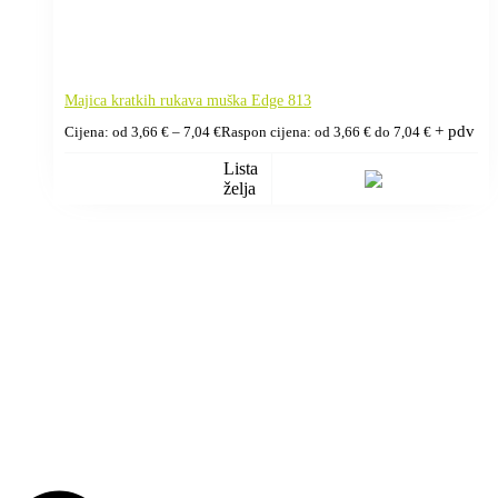
Majica kratkih rukava muška Edge 813
+ pdv
Cijena: od
3,66
€
–
7,04
€
Raspon cijena: od 3,66 € do 7,04 €
Lista
želja