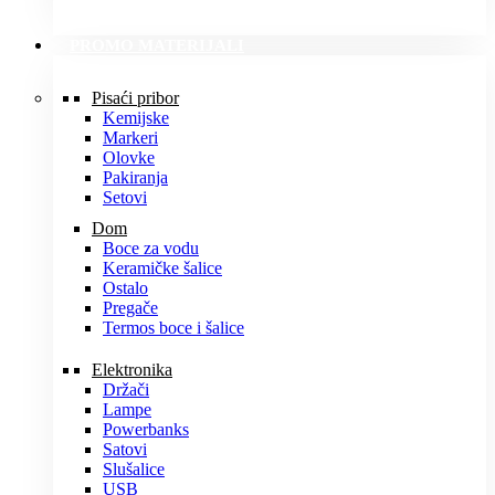
PROMO MATERIJALI
Pisaći pribor
Kemijske
Markeri
Olovke
Pakiranja
Setovi
Dom
Boce za vodu
Keramičke šalice
Ostalo
Pregače
Termos boce i šalice
Elektronika
Držači
Lampe
Powerbanks
Satovi
Slušalice
USB