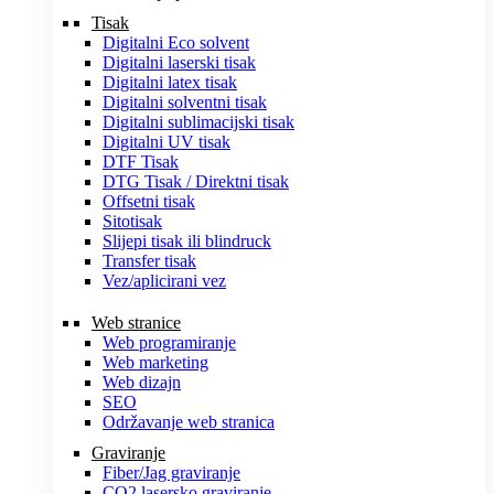
Tisak
Digitalni Eco solvent
Digitalni laserski tisak
Digitalni latex tisak
Digitalni solventni tisak
Digitalni sublimacijski tisak
Digitalni UV tisak
DTF Tisak
DTG Tisak / Direktni tisak
Offsetni tisak
Sitotisak
Slijepi tisak ili blindruck
Transfer tisak
Vez/aplicirani vez
Web stranice
Web programiranje
Web marketing
Web dizajn
SEO
Održavanje web stranica
Graviranje
Fiber/Jag graviranje
CO2 lasersko graviranje