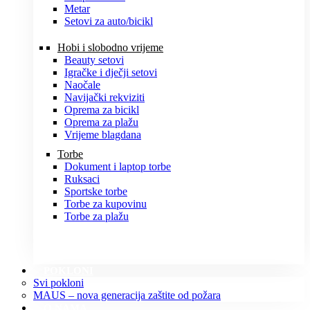
Metar
Setovi za auto/bicikl
Hobi i slobodno vrijeme
Beauty setovi
Igračke i dječji setovi
Naočale
Navijački rekviziti
Oprema za bicikl
Oprema za plažu
Vrijeme blagdana
Torbe
Dokument i laptop torbe
Ruksaci
Sportske torbe
Torbe za kupovinu
Torbe za plažu
POKLONI
Svi pokloni
MAUS – nova generacija zaštite od požara
O NAMA