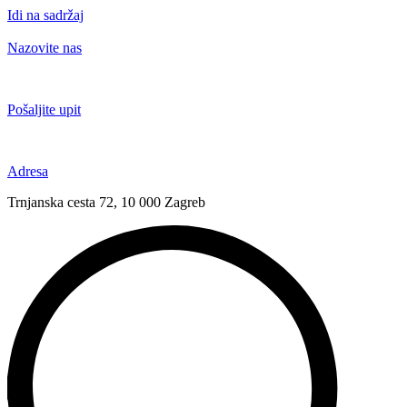
Idi na sadržaj
Nazovite nas
+385 91 6673 789
Pošaljite upit
novival@novival.hr
Adresa
Trnjanska cesta 72, 10 000 Zagreb