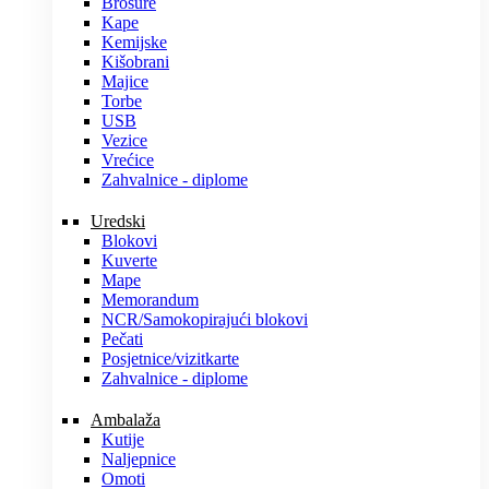
Brošure
Kape
Kemijske
Kišobrani
Majice
Torbe
USB
Vezice
Vrećice
Zahvalnice - diplome
Uredski
Blokovi
Kuverte
Mape
Memorandum
NCR/Samokopirajući blokovi
Pečati
Posjetnice/vizitkarte
Zahvalnice - diplome
Ambalaža
Kutije
Naljepnice
Omoti