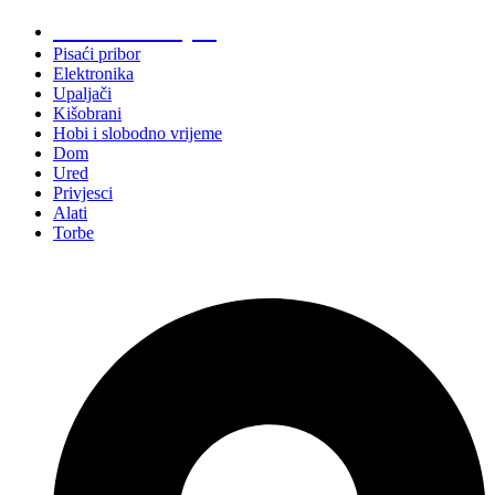
Promo materijali
Pisaći pribor
Elektronika
Upaljači
Kišobrani
Hobi i slobodno vrijeme
Dom
Ured
Privjesci
Alati
Torbe