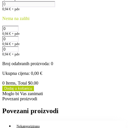
0,94
€
+ pdv
Nema na zalihi
0,94
€
+ pdv
0,94
€
+ pdv
0,94
€
+ pdv
Broj odabranih proizvoda
:
0
Ukupna cijena
:
0,00
€
0 Items, Total $0.00
Dodaj u košaricu
Moglo bi Vas zanimati
Povezani proizvodi
Povezani proizvodi
Nekategorizirano