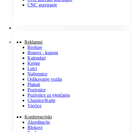
CNC graviranje
TISKANI MATERIJALI
Reklamni
Brošure
Bonovi - kuponi
Kalendari
Knjige
Letci
Naljepnice
Oslikavanje vozila
Plakati
Pozivnice
Pozivnice za vjenčanja
Ulaznice/Karte
Vrećice
Konferencijski
Akreditacije
Blokovi