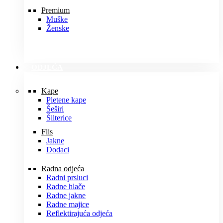
Premium
Muške
Ženske
ODJEĆA
Kape
Pletene kape
Šeširi
Šilterice
Flis
Jakne
Dodaci
Radna odjeća
Radni prsluci
Radne hlače
Radne jakne
Radne majice
Reflektirajuća odjeća