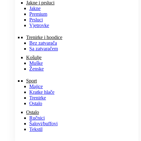
Jakne i prsluci
Jakne
Premium
Prsluci
Vjetrovke
Trenirke i hoodice
Bez zatvarača
Sa zatvaračem
Košulje
Muške
Ženske
Sport
Majice
Kratke hlače
Trenirke
Ostalo
Ostalo
Ručnici
Šalovi/buffovi
Tekstil