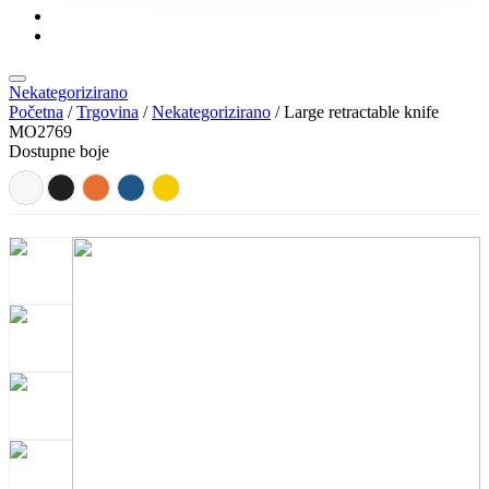
KONTAKT
KATALOZI
Nekategorizirano
Početna
/
Trgovina
/
Nekategorizirano
/ Large retractable knife
MO2769
Dostupne boje