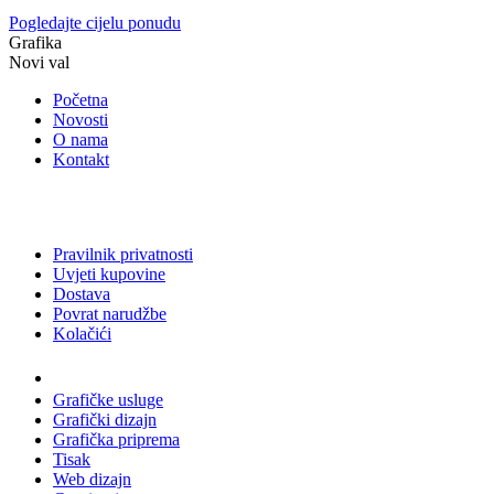
Pogledajte cijelu ponudu
Grafika
Novi val
Početna
Novosti
O nama
Kontakt
Pravilnik privatnosti
Uvjeti kupovine
Dostava
Povrat narudžbe
Kolačići
Usluge
Grafičke usluge
Grafički dizajn
Grafička priprema
Tisak
Web dizajn