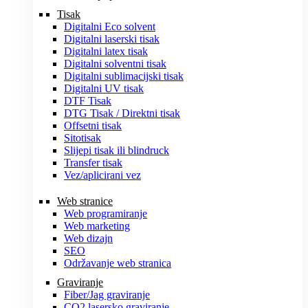
Tisak
Digitalni Eco solvent
Digitalni laserski tisak
Digitalni latex tisak
Digitalni solventni tisak
Digitalni sublimacijski tisak
Digitalni UV tisak
DTF Tisak
DTG Tisak / Direktni tisak
Offsetni tisak
Sitotisak
Slijepi tisak ili blindruck
Transfer tisak
Vez/aplicirani vez
Web stranice
Web programiranje
Web marketing
Web dizajn
SEO
Održavanje web stranica
Graviranje
Fiber/Jag graviranje
CO2 lasersko graviranje