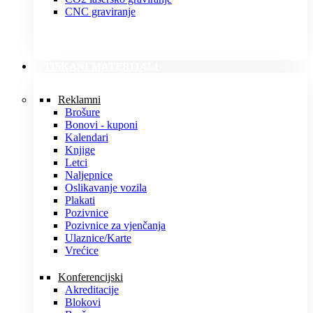
CNC graviranje
TISKANI MATERIJALI
Reklamni
Brošure
Bonovi - kuponi
Kalendari
Knjige
Letci
Naljepnice
Oslikavanje vozila
Plakati
Pozivnice
Pozivnice za vjenčanja
Ulaznice/Karte
Vrećice
Konferencijski
Akreditacije
Blokovi