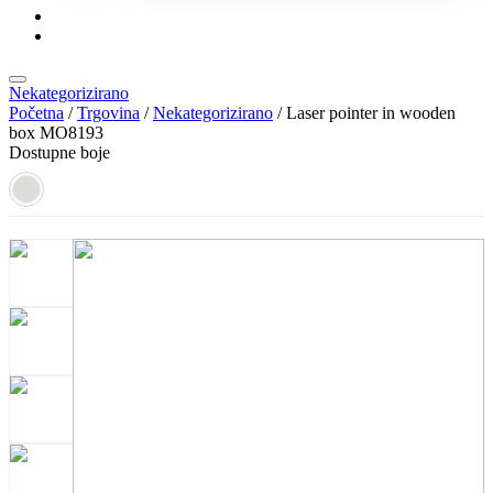
KONTAKT
KATALOZI
Nekategorizirano
Početna
/
Trgovina
/
Nekategorizirano
/ Laser pointer in wooden
box MO8193
Dostupne boje