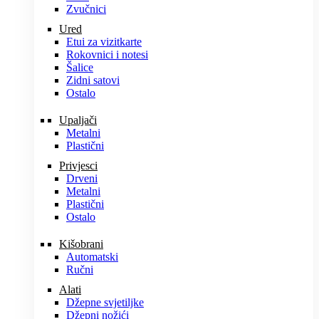
Zvučnici
Ured
Etui za vizitkarte
Rokovnici i notesi
Šalice
Zidni satovi
Ostalo
Upaljači
Metalni
Plastični
Privjesci
Drveni
Metalni
Plastični
Ostalo
Kišobrani
Automatski
Ručni
Alati
Džepne svjetiljke
Džepni nožići