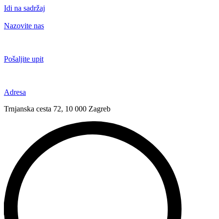
Idi na sadržaj
Nazovite nas
+385 91 6673 789
Pošaljite upit
novival@novival.hr
Adresa
Trnjanska cesta 72, 10 000 Zagreb