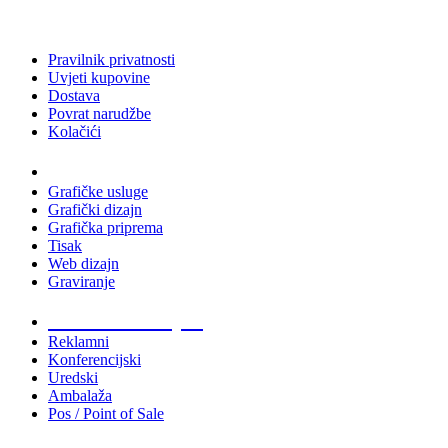
Pravilnik privatnosti
Uvjeti kupovine
Dostava
Povrat narudžbe
Kolačići
Usluge
Grafičke usluge
Grafički dizajn
Grafička priprema
Tisak
Web dizajn
Graviranje
Tiskani materijali
Reklamni
Konferencijski
Uredski
Ambalaža
Pos / Point of Sale