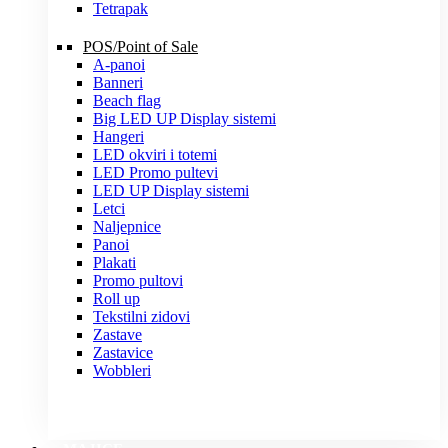
Tetrapak
POS/Point of Sale
A-panoi
Banneri
Beach flag
Big LED UP Display sistemi
Hangeri
LED okviri i totemi
LED Promo pultevi
LED UP Display sistemi
Letci
Naljepnice
Panoi
Plakati
Promo pultovi
Roll up
Tekstilni zidovi
Zastave
Zastavice
Wobbleri