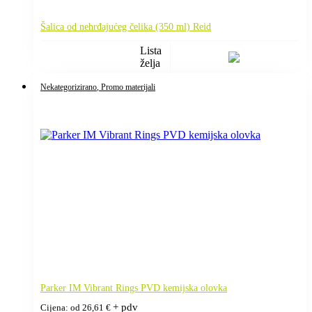
Šalica od nehrđajućeg čelika (350 ml) Reid
Lista
želja
Nekategorizirano
, Promo materijali
Parker IM Vibrant Rings PVD kemijska olovka
+ pdv
Cijena: od
26,61
€