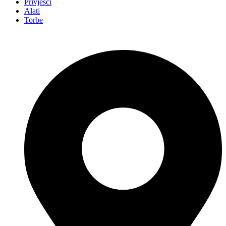
Privjesci
Alati
Torbe