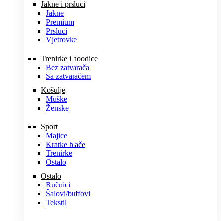
Jakne i prsluci
Jakne
Premium
Prsluci
Vjetrovke
Trenirke i hoodice
Bez zatvarača
Sa zatvaračem
Košulje
Muške
Ženske
Sport
Majice
Kratke hlače
Trenirke
Ostalo
Ostalo
Ručnici
Šalovi/buffovi
Tekstil