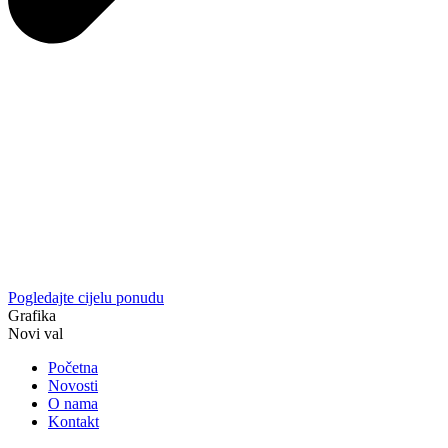
Pogledajte cijelu ponudu
Grafika
Novi val
Početna
Novosti
O nama
Kontakt