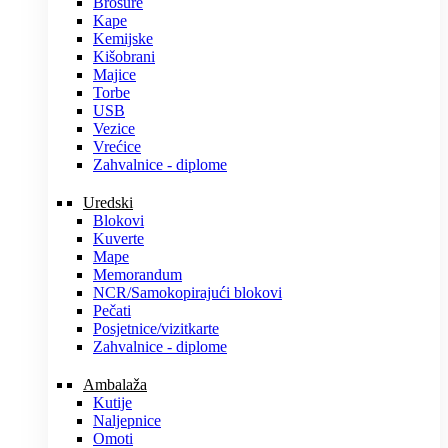
Brošure
Kape
Kemijske
Kišobrani
Majice
Torbe
USB
Vezice
Vrećice
Zahvalnice - diplome
Uredski
Blokovi
Kuverte
Mape
Memorandum
NCR/Samokopirajući blokovi
Pečati
Posjetnice/vizitkarte
Zahvalnice - diplome
Ambalaža
Kutije
Naljepnice
Omoti