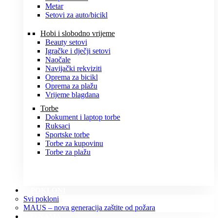
Metar
Setovi za auto/bicikl
Hobi i slobodno vrijeme
Beauty setovi
Igračke i dječji setovi
Naočale
Navijački rekviziti
Oprema za bicikl
Oprema za plažu
Vrijeme blagdana
Torbe
Dokument i laptop torbe
Ruksaci
Sportske torbe
Torbe za kupovinu
Torbe za plažu
POKLONI
Svi pokloni
MAUS – nova generacija zaštite od požara
O NAMA