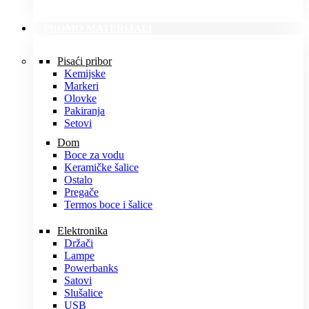
PROMO MATERIJALI
Pisaći pribor
Kemijske
Markeri
Olovke
Pakiranja
Setovi
Dom
Boce za vodu
Keramičke šalice
Ostalo
Pregače
Termos boce i šalice
Elektronika
Držači
Lampe
Powerbanks
Satovi
Slušalice
USB