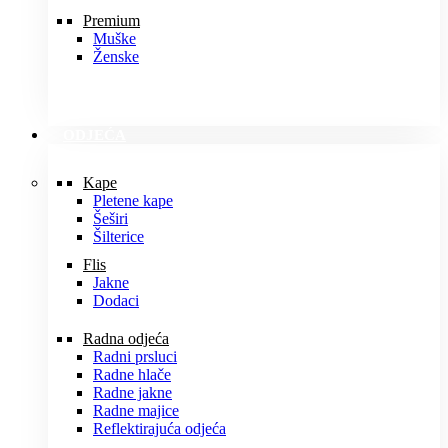
Premium
Muške
Ženske
ODJEĆA
Kape
Pletene kape
Šeširi
Šilterice
Flis
Jakne
Dodaci
Radna odjeća
Radni prsluci
Radne hlače
Radne jakne
Radne majice
Reflektirajuća odjeća