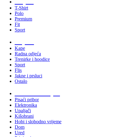
Majice
T-Shirt
Polo
Premium
Fit
Sport
Odjeća
Kape
Radna odjeća
Trenirke i hoodice
Sport
Flis
Jakne i prsluci
Ostalo
Promo materijali
Pisaći pribor
Elektronika
Upaljači
Kišobrani
Hobi i slobodno vrijeme
Dom
Ured