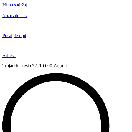
Idi na sadržaj
Nazovite nas
+385 91 6673 789
Pošaljite upit
novival@novival.hr
Adresa
Trnjanska cesta 72, 10 000 Zagreb