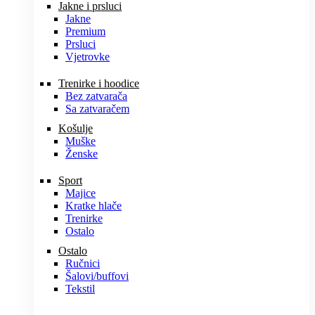
Jakne i prsluci
Jakne
Premium
Prsluci
Vjetrovke
Trenirke i hoodice
Bez zatvarača
Sa zatvaračem
Košulje
Muške
Ženske
Sport
Majice
Kratke hlače
Trenirke
Ostalo
Ostalo
Ručnici
Šalovi/buffovi
Tekstil