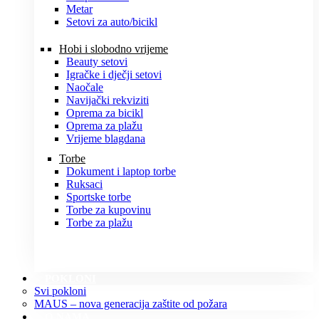
Metar
Setovi za auto/bicikl
Hobi i slobodno vrijeme
Beauty setovi
Igračke i dječji setovi
Naočale
Navijački rekviziti
Oprema za bicikl
Oprema za plažu
Vrijeme blagdana
Torbe
Dokument i laptop torbe
Ruksaci
Sportske torbe
Torbe za kupovinu
Torbe za plažu
POKLONI
Svi pokloni
MAUS – nova generacija zaštite od požara
O NAMA