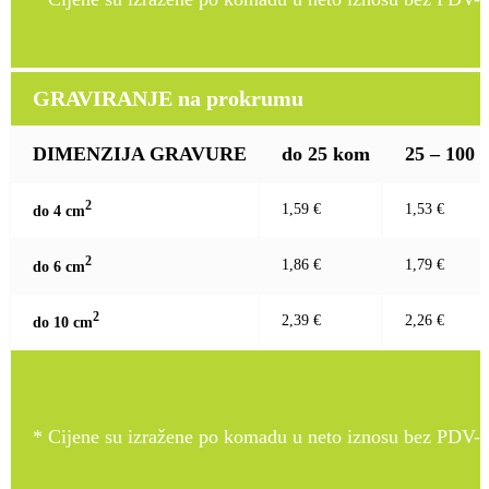
GRAVIRANJE na prokrumu
DIMENZIJA GRAVURE
do 25 kom
25 – 100
2
1,59 €
1,53 €
do 4 c
m
2
1,86 €
1,79 €
do 6 c
m
2
2,39 €
2,26 €
do 10 c
m
* Cijene su izražene po komadu u neto iznosu bez PDV-a