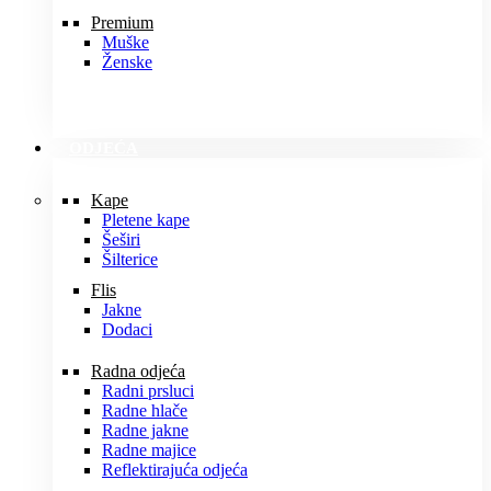
Premium
Muške
Ženske
ODJEĆA
Kape
Pletene kape
Šeširi
Šilterice
Flis
Jakne
Dodaci
Radna odjeća
Radni prsluci
Radne hlače
Radne jakne
Radne majice
Reflektirajuća odjeća