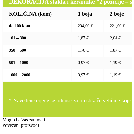
DEKORACIJA stakla i keramike *2 pozicije – sito 
KOLIČINA (kom)
1 boja
2 boje
do 100 kom
204,00 €
221,00 €
101 – 300
1,87 €
2,04 €
350 – 500
1,70 €
1,87 €
501 – 1000
0,97 €
1,19 €
1000 – 2000
0,97 €
1,19 €
* Navedene cijene se odnose za preslikače veličine koje pr
Moglo bi Vas zanimati
Povezani proizvodi