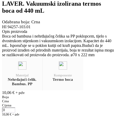
LAVER. Vakuumski izolirana termos
boca od 440 mL
Odabrana boja: Crna
HI 94257-103.01
Opis proizvoda
Boca od bambusa i nehrđajućeg čelika sa PP poklopcem, tijelo s
dvostrukom stijenkom i vakuumskom izolacijom. Kapacitet do 440
mL. Isporučuje se u poklon kutiji od kraft papira.Budući da je
proizvod izrađen od prirodnih materijala, boja te rezultat ispisa mogu
se razlikovati od proizvoda do proizvoda. ø70 x 222 mm
Materijal
Komponente
Nehrđajući čelik.
Termo boca
Bambus. PP
10,06
€
+ pdv
Boja
Crna
Cijena
10,06
€
+ pdv