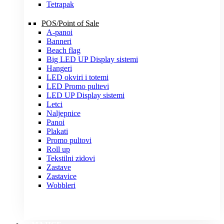
Tetrapak
POS/Point of Sale
A-panoi
Banneri
Beach flag
Big LED UP Display sistemi
Hangeri
LED okviri i totemi
LED Promo pultevi
LED UP Display sistemi
Letci
Naljepnice
Panoi
Plakati
Promo pultovi
Roll up
Tekstilni zidovi
Zastave
Zastavice
Wobbleri