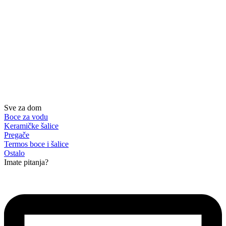
Sve za dom
Boce za vodu
Keramičke šalice
Pregače
Termos boce i šalice
Ostalo
Imate pitanja?