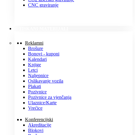
CNC graviranje
TISKANI MATERIJALI
Reklamni
Brošure
Bonovi - kuponi
Kalendari
Knjige
Letci
Naljepnice
Oslikavanje vozila
Plakati
Pozivnice
Pozivnice za vjenčanja
Ulaznice/Karte
Vrećice
Konferencijski
Akreditacije
Blokovi