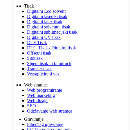
Tisak
Digitalni Eco solvent
Digitalni laserski tisak
Digitalni latex tisak
Digitalni solventni tisak
Digitalni sublimacijski tisak
Digitalni UV tisak
DTF Tisak
DTG Tisak / Direktni tisak
Offsetni tisak
Sitotisak
Slijepi tisak ili blindruck
Transfer tisak
Vez/aplicirani vez
Web stranice
Web programiranje
Web marketing
Web dizajn
SEO
Održavanje web stranica
Graviranje
Fiber/Jag graviranje
CO2 lasersko graviranje