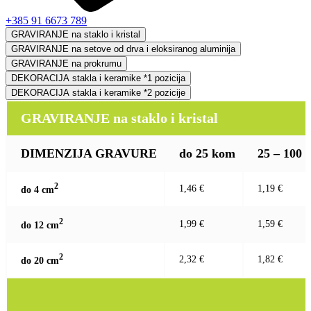
+385 91 6673 789
GRAVIRANJE na staklo i kristal
GRAVIRANJE na setove od drva i eloksiranog aluminija
GRAVIRANJE na prokrumu
DEKORACIJA stakla i keramike *1 pozicija
DEKORACIJA stakla i keramike *2 pozicije
GRAVIRANJE na staklo i kristal
DIMENZIJA GRAVURE
do 25 kom
25 – 100
2
1,46 €
1,19 €
do 4 c
m
2
1,99 €
1,59 €
do 12 c
m
2
2,32 €
1,82 €
do 20 c
m