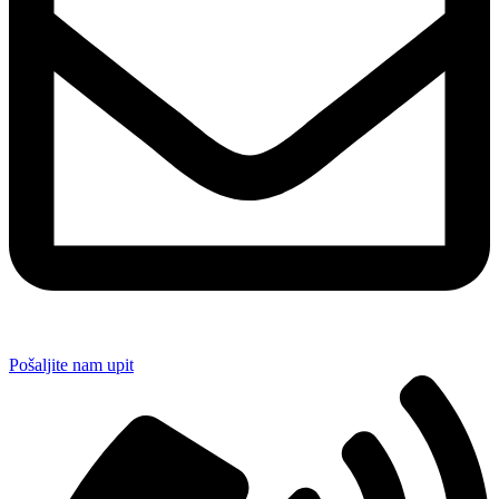
Pošaljite nam upit