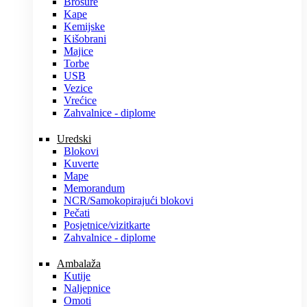
Brošure
Kape
Kemijske
Kišobrani
Majice
Torbe
USB
Vezice
Vrećice
Zahvalnice - diplome
Uredski
Blokovi
Kuverte
Mape
Memorandum
NCR/Samokopirajući blokovi
Pečati
Posjetnice/vizitkarte
Zahvalnice - diplome
Ambalaža
Kutije
Naljepnice
Omoti