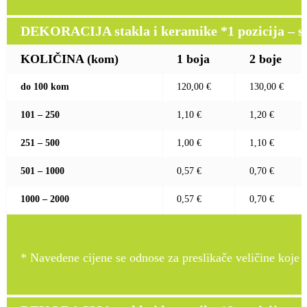
DEKORACIJA stakla i keramike *1 pozicija – sito
KOLIČINA (kom)
1 boja
2 boje
do 100 kom
120,00 €
130,00 €
101 – 250
1,10 €
1,20 €
251 – 500
1,00 €
1,10 €
501 – 1000
0,57 €
0,70 €
1000 – 2000
0,57 €
0,70 €
* Navedene cijene se odnose za preslikače veličine koje pr