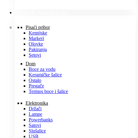
PROMO MATERIJALI
Pisaći pribor
Kemijske
Markeri
Olovke
Pakiranja
Setovi
Dom
Boce za vodu
Keramičke šalice
Ostalo
Pregače
Termos boce i šalice
Elektronika
Držači
Lampe
Powerbanks
Satovi
Slušalice
USB