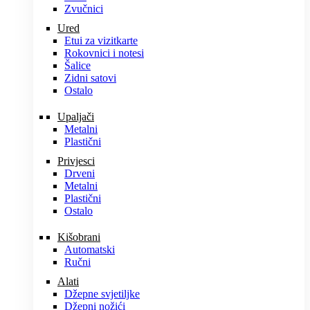
Zvučnici
Ured
Etui za vizitkarte
Rokovnici i notesi
Šalice
Zidni satovi
Ostalo
Upaljači
Metalni
Plastični
Privjesci
Drveni
Metalni
Plastični
Ostalo
Kišobrani
Automatski
Ručni
Alati
Džepne svjetiljke
Džepni nožići