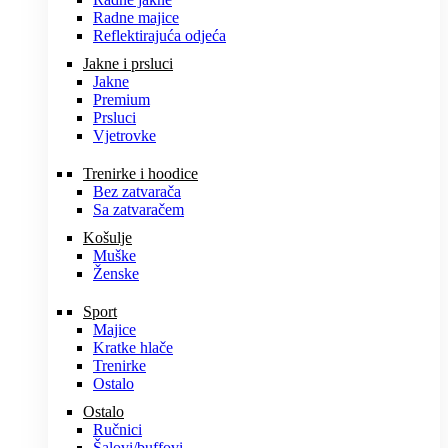
Radne majice
Reflektirajuća odjeća
Jakne i prsluci
Jakne
Premium
Prsluci
Vjetrovke
Trenirke i hoodice
Bez zatvarača
Sa zatvaračem
Košulje
Muške
Ženske
Sport
Majice
Kratke hlače
Trenirke
Ostalo
Ostalo
Ručnici
Šalovi/buffovi