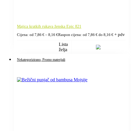
Majica kratkih rukava ženska Epic 821
+ pdv
Cijena: od
7,86
€
–
8,16
€
Raspon cijena: od 7,86 € do 8,16 €
Lista
želja
Nekategorizirano
, Promo materijali