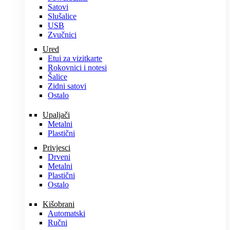
Satovi
Slušalice
USB
Zvučnici
Ured
Etui za vizitkarte
Rokovnici i notesi
Šalice
Zidni satovi
Ostalo
Upaljači
Metalni
Plastični
Privjesci
Drveni
Metalni
Plastični
Ostalo
Kišobrani
Automatski
Ručni