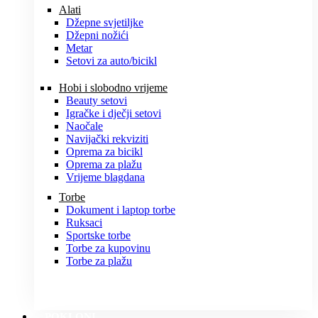
Alati
Džepne svjetiljke
Džepni nožići
Metar
Setovi za auto/bicikl
Hobi i slobodno vrijeme
Beauty setovi
Igračke i dječji setovi
Naočale
Navijački rekviziti
Oprema za bicikl
Oprema za plažu
Vrijeme blagdana
Torbe
Dokument i laptop torbe
Ruksaci
Sportske torbe
Torbe za kupovinu
Torbe za plažu
POKLONI