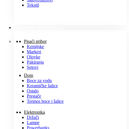
Tekstil
PROMO MATERIJALI
Pisaći pribor
Kemijske
Markeri
Olovke
Pakiranja
Setovi
Dom
Boce za vodu
Keramičke šalice
Ostalo
Pregače
Termos boce i šalice
Elektronika
Držači
Lampe
Powerbanks