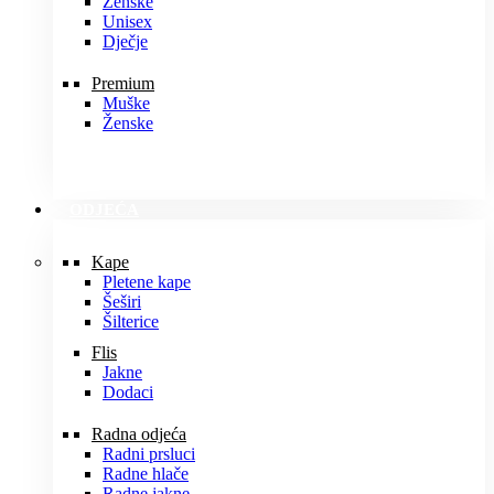
Ženske
Unisex
Dječje
Premium
Muške
Ženske
ODJEĆA
Kape
Pletene kape
Šeširi
Šilterice
Flis
Jakne
Dodaci
Radna odjeća
Radni prsluci
Radne hlače
Radne jakne