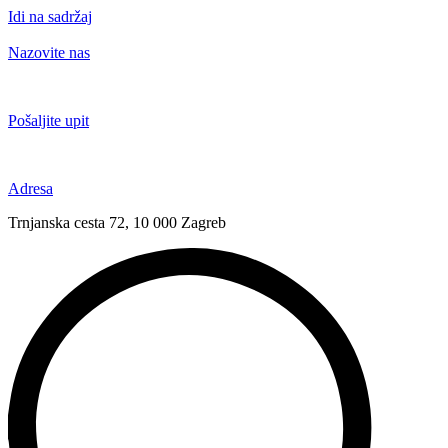
Idi na sadržaj
Nazovite nas
+385 91 6673 789
Pošaljite upit
novival@novival.hr
Adresa
Trnjanska cesta 72, 10 000 Zagreb