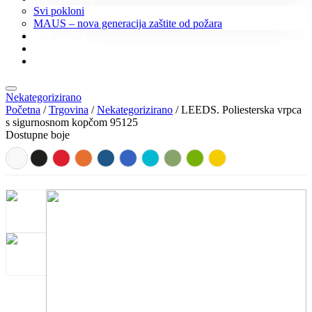
Svi pokloni
MAUS – nova generacija zaštite od požara
O NAMA
KONTAKT
KATALOZI
Nekategorizirano
Početna
/
Trgovina
/
Nekategorizirano
/ LEEDS. Poliesterska vrpca
s sigurnosnom kopčom 95125
Dostupne boje