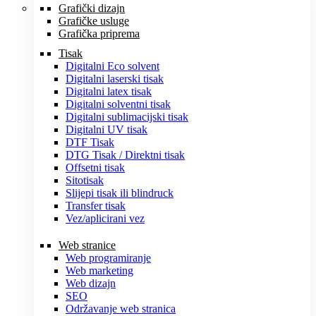
Grafički dizajn
Grafičke usluge
Grafička priprema
Tisak
Digitalni Eco solvent
Digitalni laserski tisak
Digitalni latex tisak
Digitalni solventni tisak
Digitalni sublimacijski tisak
Digitalni UV tisak
DTF Tisak
DTG Tisak / Direktni tisak
Offsetni tisak
Sitotisak
Slijepi tisak ili blindruck
Transfer tisak
Vez/aplicirani vez
Web stranice
Web programiranje
Web marketing
Web dizajn
SEO
Održavanje web stranica