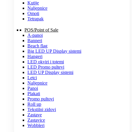
Kutije
Naljepnice
Omoti
Tetrapak
POS/Point of Sale
A-panoi
Banneri
Beach flag
Big LED UP Display sistemi
Hangeri
LED okviri i totemi
LED Promo pultevi
LED UP Display sistemi
Letci
Naljepnice
Panoi
Plakati
Promo pultovi
Roll up
Tekstilni zidovi
Zastave
Zastavice
Wobbleri