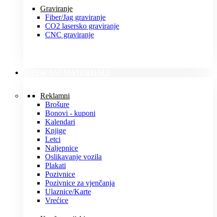
Graviranje
Fiber/Jag graviranje
CO2 lasersko graviranje
CNC graviranje
TISKANI MATERIJALI
Reklamni
Brošure
Bonovi - kuponi
Kalendari
Knjige
Letci
Naljepnice
Oslikavanje vozila
Plakati
Pozivnice
Pozivnice za vjenčanja
Ulaznice/Karte
Vrećice