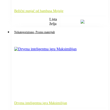
Bežični punjač od bambusa Mojsije
Lista
želja
Nekategorizirano
, Promo materijali
Drvena inteligentna igra Maksimilijan