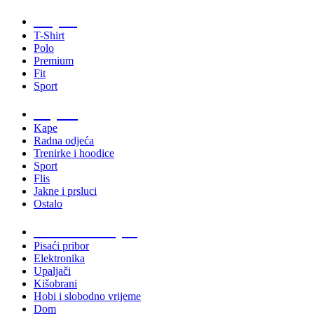
Majice
T-Shirt
Polo
Premium
Fit
Sport
Odjeća
Kape
Radna odjeća
Trenirke i hoodice
Sport
Flis
Jakne i prsluci
Ostalo
Promo materijali
Pisaći pribor
Elektronika
Upaljači
Kišobrani
Hobi i slobodno vrijeme
Dom