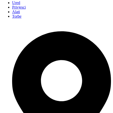
Ured
Privjesci
Alati
Torbe