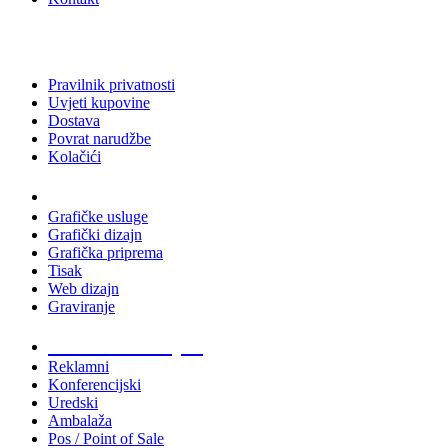
Pravilnik privatnosti
Uvjeti kupovine
Dostava
Povrat narudžbe
Kolačići
Usluge
Grafičke usluge
Grafički dizajn
Grafička priprema
Tisak
Web dizajn
Graviranje
Tiskani materijali
Reklamni
Konferencijski
Uredski
Ambalaža
Pos / Point of Sale