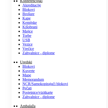
Konferencijski
Akreditacije
Blokovi
Brošure
Kape
Kemijske
Kišobrani
Majice
Torbe
USB
Vezice
Vrećice
Zahvalnice - diplome
Uredski
Blokovi
Kuverte
Mape
Memorandum
NCR/Samokopirajući blokovi
Pečati
Posjetnice/vizitkarte
Zahvalnice - diplome
Ambalaža