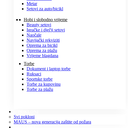
Metar
Setovi za auto/bicikl
Hobi i slobodno vrijeme
Beauty setovi
Igračke i dječji setovi
Naočale
Navijački rekviziti
Oprema za bicikl
Oprema za plažu
Vrijeme blagdana
Torbe
Dokument i laptop torbe
Ruksaci
Sportske torbe
Torbe za kupovinu
Torbe za plažu
POKLONI
Svi pokloni
MAUS – nova generacija zaštite od požara
O NAMA