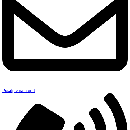
Pošaljite nam upit