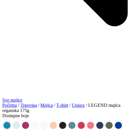
Sve majice
Početna
/
Trgovina
/
Majica
/
T-shirt
/
Unisex
/ LEGEND majica
organska 175g
Dostupne boje