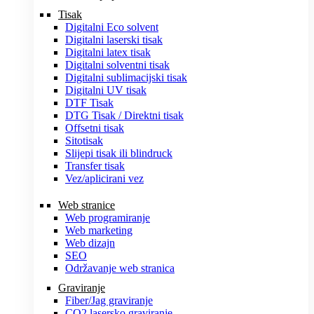
Tisak
Digitalni Eco solvent
Digitalni laserski tisak
Digitalni latex tisak
Digitalni solventni tisak
Digitalni sublimacijski tisak
Digitalni UV tisak
DTF Tisak
DTG Tisak / Direktni tisak
Offsetni tisak
Sitotisak
Slijepi tisak ili blindruck
Transfer tisak
Vez/aplicirani vez
Web stranice
Web programiranje
Web marketing
Web dizajn
SEO
Održavanje web stranica
Graviranje
Fiber/Jag graviranje
CO2 lasersko graviranje