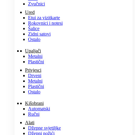
Zvučnici
Ured
Etui za vizitkarte
Rokovnici i notesi
Šalice
Zidni satovi
Ostalo
Upaljači
Metalni
Plastični
Privjesci
Drveni
Metalni
Plastični
Ostalo
Kišobrani
Automatski
Ručni
Alati
Džepne svjetiljke
Džepni nožići