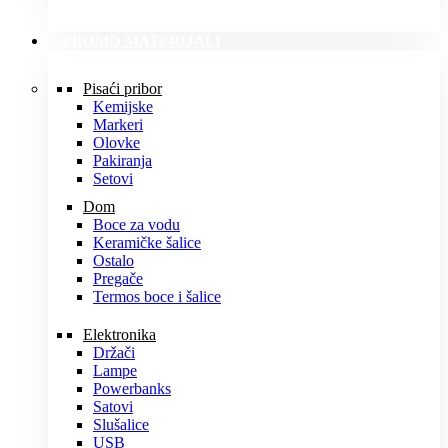
PROMO MATERIJALI
Pisaći pribor
Kemijske
Markeri
Olovke
Pakiranja
Setovi
Dom
Boce za vodu
Keramičke šalice
Ostalo
Pregače
Termos boce i šalice
Elektronika
Držači
Lampe
Powerbanks
Satovi
Slušalice
USB