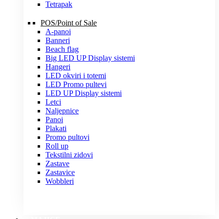
Tetrapak
POS/Point of Sale
A-panoi
Banneri
Beach flag
Big LED UP Display sistemi
Hangeri
LED okviri i totemi
LED Promo pultevi
LED UP Display sistemi
Letci
Naljepnice
Panoi
Plakati
Promo pultovi
Roll up
Tekstilni zidovi
Zastave
Zastavice
Wobbleri