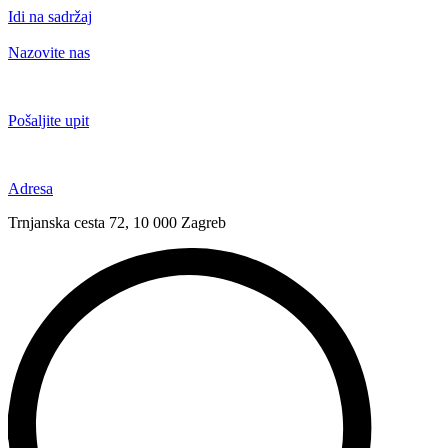
Idi na sadržaj
Nazovite nas
+385 91 6673 789
Pošaljite upit
novival@novival.hr
Adresa
Trnjanska cesta 72, 10 000 Zagreb