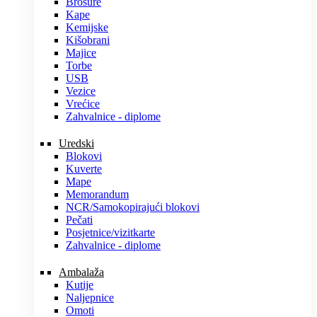
Brošure
Kape
Kemijske
Kišobrani
Majice
Torbe
USB
Vezice
Vrećice
Zahvalnice - diplome
Uredski
Blokovi
Kuverte
Mape
Memorandum
NCR/Samokopirajući blokovi
Pečati
Posjetnice/vizitkarte
Zahvalnice - diplome
Ambalaža
Kutije
Naljepnice
Omoti