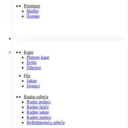
Premium
Muške
Ženske
ODJEĆA
Kape
Pletene kape
Šeširi
Šilterice
Flis
Jakne
Dodaci
Radna odjeća
Radni prsluci
Radne hlače
Radne jakne
Radne majice
Reflektirajuća odjeća