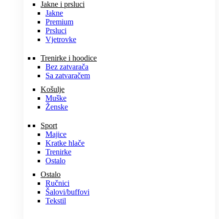
Jakne i prsluci
Jakne
Premium
Prsluci
Vjetrovke
Trenirke i hoodice
Bez zatvarača
Sa zatvaračem
Košulje
Muške
Ženske
Sport
Majice
Kratke hlače
Trenirke
Ostalo
Ostalo
Ručnici
Šalovi/buffovi
Tekstil