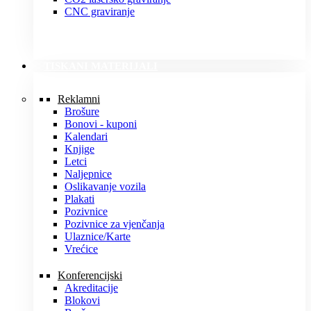
CNC graviranje
TISKANI MATERIJALI
Reklamni
Brošure
Bonovi - kuponi
Kalendari
Knjige
Letci
Naljepnice
Oslikavanje vozila
Plakati
Pozivnice
Pozivnice za vjenčanja
Ulaznice/Karte
Vrećice
Konferencijski
Akreditacije
Blokovi