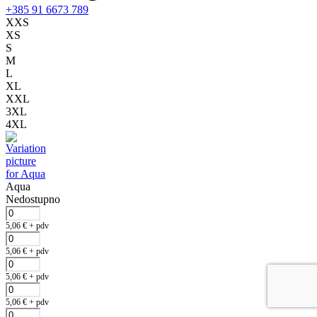
+385 91 6673 789
XXS
XS
S
M
L
XL
XXL
3XL
4XL
Aqua
Nedostupno
5,06
€
+ pdv
5,06
€
+ pdv
5,06
€
+ pdv
5,06
€
+ pdv