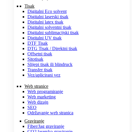
Tisak
Digitalni Eco solvent
Digitalni laserski tisak
Digitalni latex tisak
Digitalni solventni tisak
Digitalni sublimacijski tisak
Digitalni UV tisak
DTF Tisak
DTG Tisak / Direktni tisak
Offsetni tisak
Sitotisak
Slijepi tisak ili blindruck
Transfer tisak
Vez/aplicirani vez
Web stranice
Web programiranje
Web marketing
Web dizajn
SEO
Održavanje web stranica
Graviranje
Fiber/Jag graviranje
CO2 lasersko graviranje