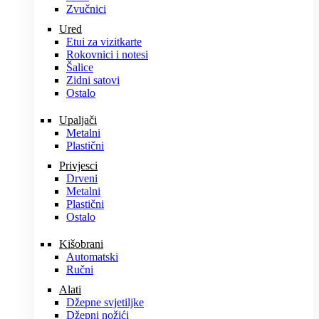
Zvučnici
Ured
Etui za vizitkarte
Rokovnici i notesi
Šalice
Zidni satovi
Ostalo
Upaljači
Metalni
Plastični
Privjesci
Drveni
Metalni
Plastični
Ostalo
Kišobrani
Automatski
Ručni
Alati
Džepne svjetiljke
Džepni nožići