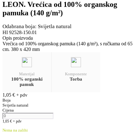
LEON. Vrećica od 100% organskog
pamuka (140 g/m²)
Odabrana boja: Svijetla natural
HI 92528-150.01
Opis proizvoda
Vrećica od 100% organskog pamuka (140 g/m²), s ručkama od 65
cm. 380 x 420 mm
Materijal
Komponente
100% organski
Torba
pamuk
1,05
€
+ pdv
Boja
Svijetla natural
Cijena
1,05
€
+ pdv
Nema na zalihi