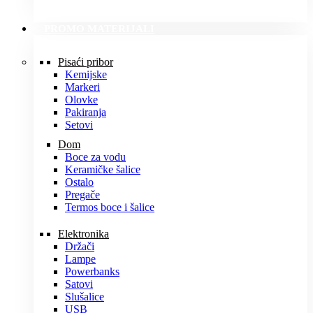
PROMO MATERIJALI
Pisaći pribor
Kemijske
Markeri
Olovke
Pakiranja
Setovi
Dom
Boce za vodu
Keramičke šalice
Ostalo
Pregače
Termos boce i šalice
Elektronika
Držači
Lampe
Powerbanks
Satovi
Slušalice
USB