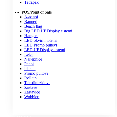
Tetrapak
POS/Point of Sale
A-panoi
Banneri
Beach flag
Big LED UP Display sistemi
Hangeri
LED okviri i totemi
LED Promo pultevi
LED UP Display sistemi
Letci
Naljepnice
Panoi
Plakati
Promo pultovi
Roll up
Tekstilni zidovi
Zastave
Zastavice
Wobbleri