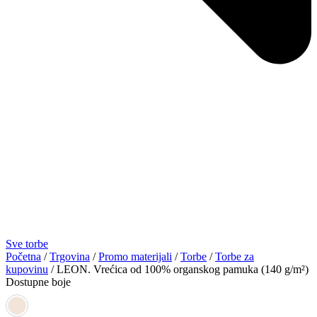
Sve torbe
Početna
/
Trgovina
/
Promo materijali
/
Torbe
/
Torbe za
kupovinu
/ LEON. Vrećica od 100% organskog pamuka (140 g/m²)
Dostupne boje