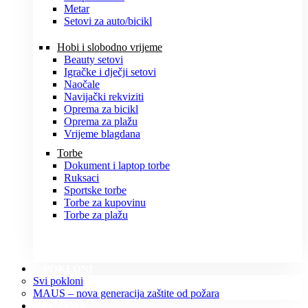
Metar
Setovi za auto/bicikl
Hobi i slobodno vrijeme
Beauty setovi
Igračke i dječji setovi
Naočale
Navijački rekviziti
Oprema za bicikl
Oprema za plažu
Vrijeme blagdana
Torbe
Dokument i laptop torbe
Ruksaci
Sportske torbe
Torbe za kupovinu
Torbe za plažu
POKLONI
Svi pokloni
MAUS – nova generacija zaštite od požara
O NAMA