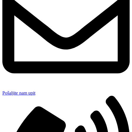
Pošaljite nam upit