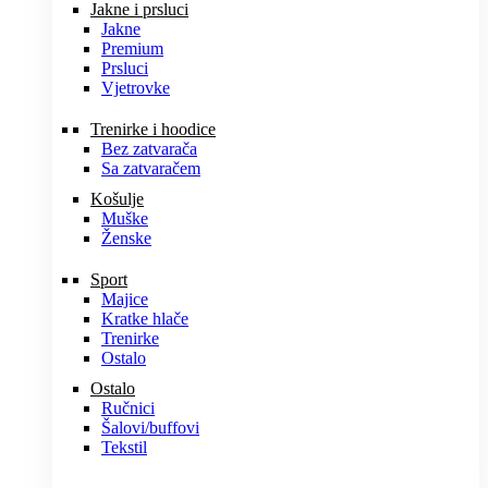
Jakne i prsluci
Jakne
Premium
Prsluci
Vjetrovke
Trenirke i hoodice
Bez zatvarača
Sa zatvaračem
Košulje
Muške
Ženske
Sport
Majice
Kratke hlače
Trenirke
Ostalo
Ostalo
Ručnici
Šalovi/buffovi
Tekstil