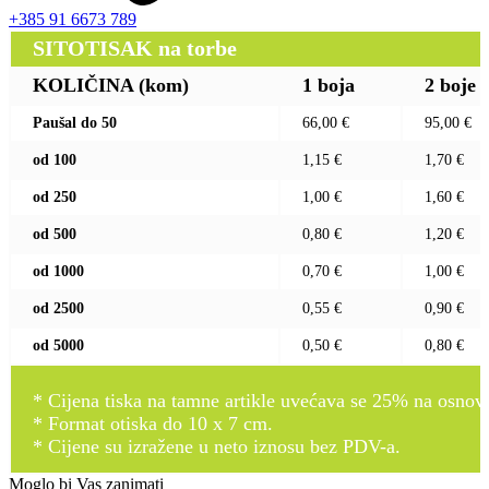
+385 91 6673 789
SITOTISAK na torbe
KOLIČINA (kom)
1 boja
2 boje
Paušal do 50
66,00 €
95,00 €
od 100
1,15 €
1,70 €
od 250
1,00 €
1,60 €
od 500
0,80 €
1,20 €
od 1000
0,70 €
1,00 €
od 2500
0,55 €
0,90 €
od 5000
0,50 €
0,80 €
* Cijena tiska na tamne artikle uvećava se 25% na osnovnu
* Format otiska do 10 x 7 cm.
* Cijene su izražene u neto iznosu bez PDV-a.
Moglo bi Vas zanimati