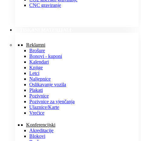
CNC graviranje
TISKANI MATERIJALI
Reklamni
Brošure
Bonovi - kuponi
Kalendari
Knjige
Letci
Naljepnice
Oslikavanje vozila
Plakati
Pozivnice
Pozivnice za vjenčanja
Ulaznice/Karte
Vrećice
Konferencijski
Akreditacije
Blokovi