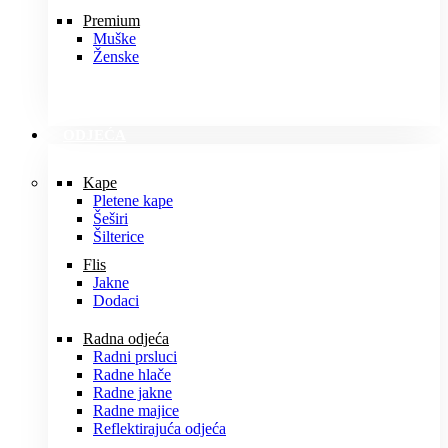
Premium
Muške
Ženske
ODJEĆA
Kape
Pletene kape
Šeširi
Šilterice
Flis
Jakne
Dodaci
Radna odjeća
Radni prsluci
Radne hlače
Radne jakne
Radne majice
Reflektirajuća odjeća