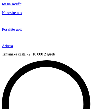
Idi na sadržaj
Nazovite nas
+385 91 6673 789
Pošaljite upit
novival@novival.hr
Adresa
Trnjanska cesta 72, 10 000 Zagreb