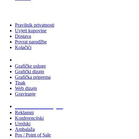
Pravilnik privatnosti
Uvjeti kupovine
Dostava
Povrat narudžbe
Kolačići
Usluge
Grafičke usluge
Grafički dizajn
Grafička priprema
Tisak
Web dizajn
Graviranje
Tiskani materijali
Reklamni
Konferencijski
Uredski
Ambalaža
Pos / Point of Sale