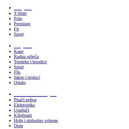
Majice
T-Shirt
Polo
Premium
Fit
Sport
Odjeća
Kape
Radna odjeća
Trenirke i hoodice
Sport
Flis
Jakne i prsluci
Ostalo
Promo materijali
Pisaći pribor
Elektronika
Upaljači
Kišobrani
Hobi i slobodno vrijeme
Dom