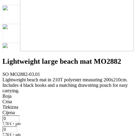
Lightweight large beach mat MO2882
SO MO2882-03.01
Lightweight beach mat in 210T polyester measuring 200x210cm.
Includes 4 black hooks and a matching drawstring pouch for easy
carrying.
Boja
Crna
Tirkizna
Cijena
7,78
€
+ pdv
7,78
€
+ pdv