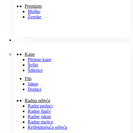
Premium
Muške
Ženske
ODJEĆA
Kape
Pletene kape
Šeširi
Šilterice
Flis
Jakne
Dodaci
Radna odjeća
Radni prsluci
Radne hlače
Radne jakne
Radne majice
Reflektirajuća odjeća