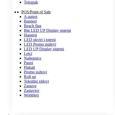
Tetrapak
POS/Point of Sale
A-panoi
Banneri
Beach flag
Big LED UP Display sistemi
Hangeri
LED okviri i totemi
LED Promo pultevi
LED UP Display sistemi
Letci
Naljepnice
Panoi
Plakati
Promo pultovi
Roll up
Tekstilni zidovi
Zastave
Zastavice
Wobbleri