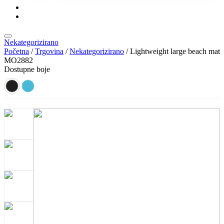
KONTAKT
KATALOZI
Nekategorizirano
Početna
/
Trgovina
/
Nekategorizirano
/ Lightweight large beach mat
MO2882
Dostupne boje