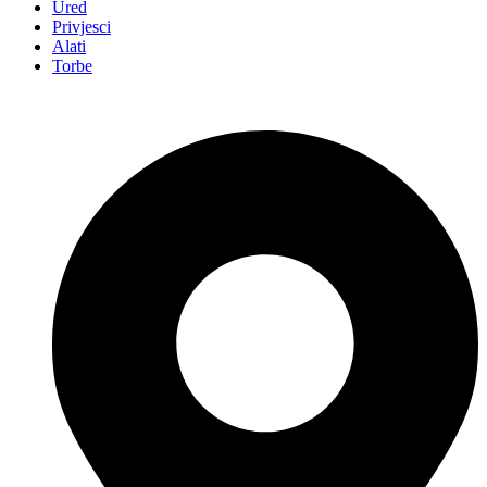
Ured
Privjesci
Alati
Torbe