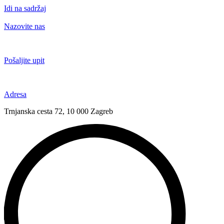
Idi na sadržaj
Nazovite nas
+385 91 6673 789
Pošaljite upit
novival@novival.hr
Adresa
Trnjanska cesta 72, 10 000 Zagreb