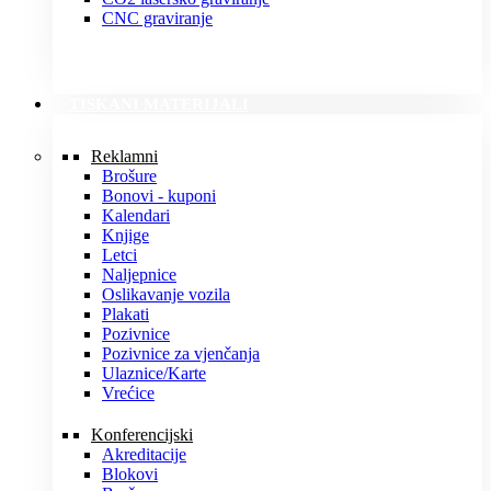
CNC graviranje
TISKANI MATERIJALI
Reklamni
Brošure
Bonovi - kuponi
Kalendari
Knjige
Letci
Naljepnice
Oslikavanje vozila
Plakati
Pozivnice
Pozivnice za vjenčanja
Ulaznice/Karte
Vrećice
Konferencijski
Akreditacije
Blokovi