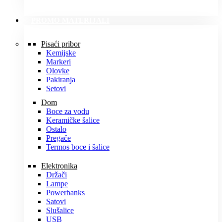
PROMO MATERIJALI
Pisaći pribor
Kemijske
Markeri
Olovke
Pakiranja
Setovi
Dom
Boce za vodu
Keramičke šalice
Ostalo
Pregače
Termos boce i šalice
Elektronika
Držači
Lampe
Powerbanks
Satovi
Slušalice
USB