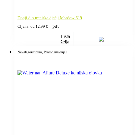
Donji dio trenirke dječji Meadow 619
+ pdv
Cijena: od
12,99
€
Lista
želja
Nekategorizirano
, Promo materijali