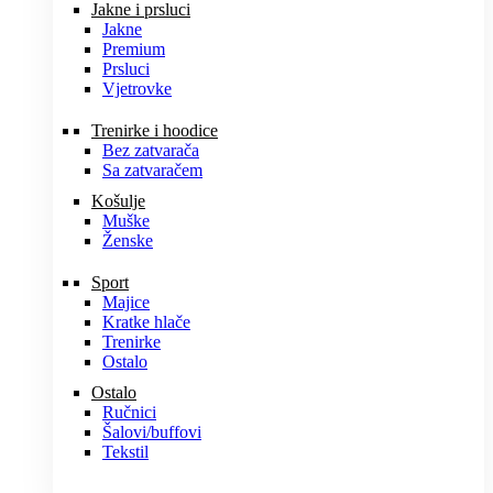
Jakne i prsluci
Jakne
Premium
Prsluci
Vjetrovke
Trenirke i hoodice
Bez zatvarača
Sa zatvaračem
Košulje
Muške
Ženske
Sport
Majice
Kratke hlače
Trenirke
Ostalo
Ostalo
Ručnici
Šalovi/buffovi
Tekstil