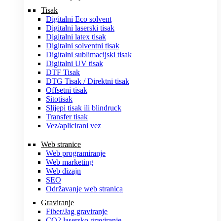
Tisak
Digitalni Eco solvent
Digitalni laserski tisak
Digitalni latex tisak
Digitalni solventni tisak
Digitalni sublimacijski tisak
Digitalni UV tisak
DTF Tisak
DTG Tisak / Direktni tisak
Offsetni tisak
Sitotisak
Slijepi tisak ili blindruck
Transfer tisak
Vez/aplicirani vez
Web stranice
Web programiranje
Web marketing
Web dizajn
SEO
Održavanje web stranica
Graviranje
Fiber/Jag graviranje
CO2 lasersko graviranje