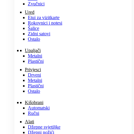
Zvučnici
Ured
Etui za vizitkarte
Rokovnici i notesi
Šalice
Zidni satovi
Ostalo
Upaljači
Metalni
Plastični
Privjesci
Drveni
Metalni
Plastični
Ostalo
Kišobrani
Automatski
Ručni
Alati
Džepne svjetiljke
Džepni nožići