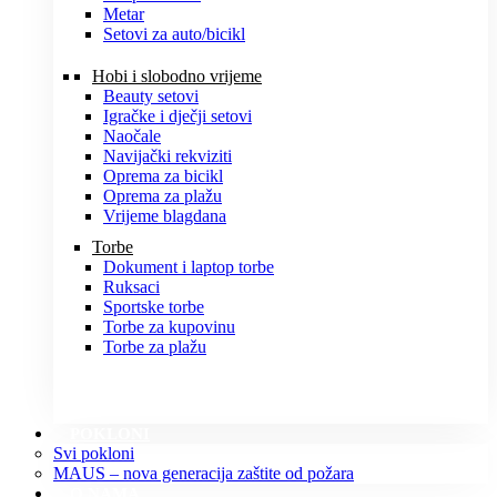
Metar
Setovi za auto/bicikl
Hobi i slobodno vrijeme
Beauty setovi
Igračke i dječji setovi
Naočale
Navijački rekviziti
Oprema za bicikl
Oprema za plažu
Vrijeme blagdana
Torbe
Dokument i laptop torbe
Ruksaci
Sportske torbe
Torbe za kupovinu
Torbe za plažu
POKLONI
Svi pokloni
MAUS – nova generacija zaštite od požara
O NAMA