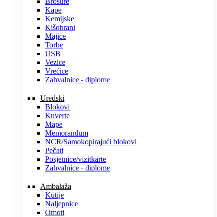
Brošure
Kape
Kemijske
Kišobrani
Majice
Torbe
USB
Vezice
Vrećice
Zahvalnice - diplome
Uredski
Blokovi
Kuverte
Mape
Memorandum
NCR/Samokopirajući blokovi
Pečati
Posjetnice/vizitkarte
Zahvalnice - diplome
Ambalaža
Kutije
Naljepnice
Omoti