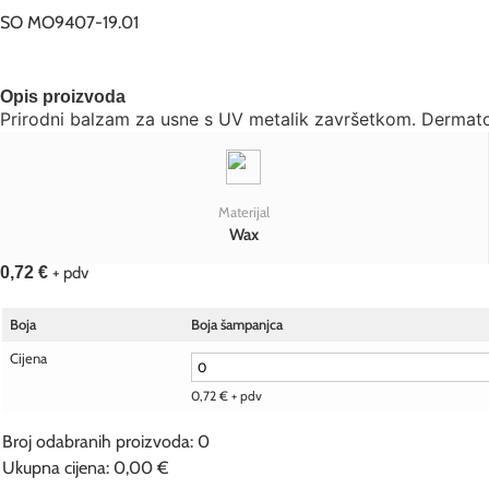
SO MO9407-19.01
Opis proizvoda
Prirodni balzam za usne s UV metalik završetkom. Dermatolo
Materijal
Wax
0,72
€
+ pdv
Boja
Boja šampanjca
Cijena
0,72
€
+ pdv
Broj odabranih proizvoda
:
0
Ukupna cijena
:
0,00 €