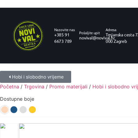
Nazovite nas
Adresa
Pošaljite upit
+385 91
Trnjanska cesta 7
novival@novival.hr
6673 789
000 Zagreb
Hobi i slobodno vrijeme
Početna
/
Trgovina
/
Promo materijali
/
Hobi i slobodno vr
Dostupne boje