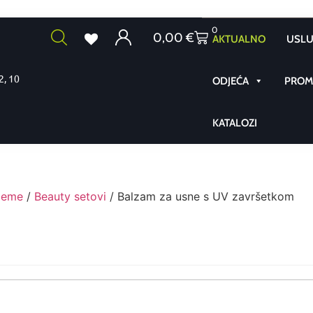
0
0,00
€
AKTUALNO
USLU
2, 10
ODJEĆA
PROMO
KATALOZI
ijeme
/
Beauty setovi
/ Balzam za usne s UV završetkom