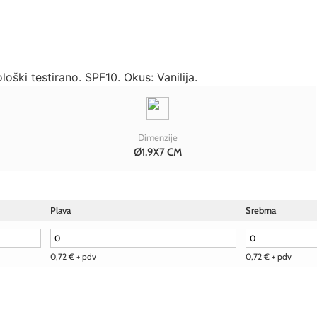
ški testirano. SPF10. Okus: Vanilija.
Dimenzije
Ø1,9X7 CM
Plava
Srebrna
0,72
€
+ pdv
0,72
€
+ pdv