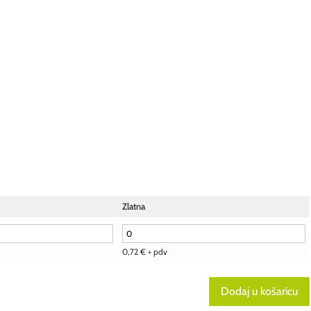
Zlatna
0,72
€
+ pdv
Dodaj u košaricu