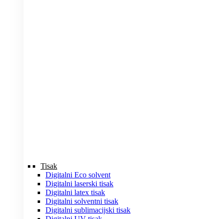
Tisak
Digitalni Eco solvent
Digitalni laserski tisak
Digitalni latex tisak
Digitalni solventni tisak
Digitalni sublimacijski tisak
Digitalni UV tisak