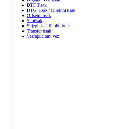
DTF Tisak
DTG Tisak / Direktni tisak
Offsetni tisak
Sitotisak
Slijepi tisak ili blindruck
Transfer tisak
Vez/aplicirani vez