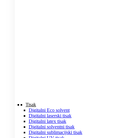
Tisak
Digitalni Eco solvent
Digitalni laserski tisak
Digitalni latex tisak
Digitalni solventni tisak
Digitalni sublimacijski tisak
Digitalni UV tisak