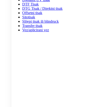
DTF Tisak
DTG Tisak / Direktni tisak
Offsetni tisak
Sitotisak
Slijepi tisak ili blindruck
Transfer tisak
Vez/aplicirani vez