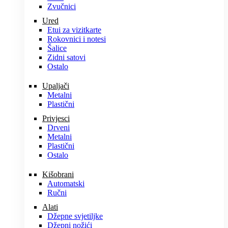
Zvučnici
Ured
Etui za vizitkarte
Rokovnici i notesi
Šalice
Zidni satovi
Ostalo
Upaljači
Metalni
Plastični
Privjesci
Drveni
Metalni
Plastični
Ostalo
Kišobrani
Automatski
Ručni
Alati
Džepne svjetiljke
Džepni nožići