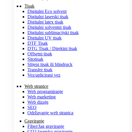
Tisak
Digitalni Eco solvent
Digitalni laserski tisak
Digitalni latex tisak
Digitalni solventni tisak
Digitalni sublimacijski tisak
Digitalni UV tisak
DTF Tisak
DTG Tisak / Direktni tisak
Offsetni tisak
Sitotisak
Slijepi tisak ili blindruck
Transfer tisak
Vez/aplicirani vez
Web stranice
Web programiranje
Web marketing
Web dizajn
SEO
Održavanje web stranica
Graviranje
Fiber/Jag graviranje
CO2 lasersko graviranje