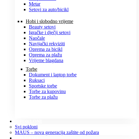
Metar
Setovi za auto/bicikl
Hobi i slobodno vrijeme
Beauty setovi
Igračke i dječji setovi
Naočale
Navijački rekviziti
Oprema za bicikl
Oprema za plažu
Vrijeme blagdana
Torbe
Dokument i laptop torbe
Ruksaci
Sportske torbe
Torbe za kupovinu
Torbe za plažu
POKLONI
Svi pokloni
MAUS – nova generacija zaštite od požara
O NAMA