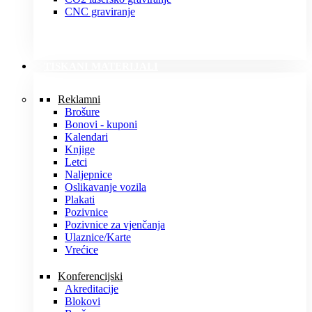
CNC graviranje
TISKANI MATERIJALI
Reklamni
Brošure
Bonovi - kuponi
Kalendari
Knjige
Letci
Naljepnice
Oslikavanje vozila
Plakati
Pozivnice
Pozivnice za vjenčanja
Ulaznice/Karte
Vrećice
Konferencijski
Akreditacije
Blokovi