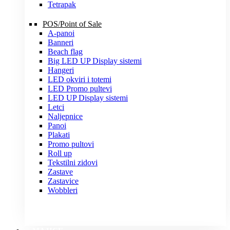
Tetrapak
POS/Point of Sale
A-panoi
Banneri
Beach flag
Big LED UP Display sistemi
Hangeri
LED okviri i totemi
LED Promo pultevi
LED UP Display sistemi
Letci
Naljepnice
Panoi
Plakati
Promo pultovi
Roll up
Tekstilni zidovi
Zastave
Zastavice
Wobbleri