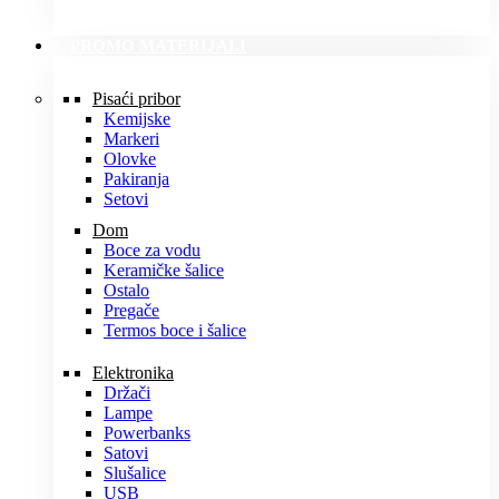
PROMO MATERIJALI
Pisaći pribor
Kemijske
Markeri
Olovke
Pakiranja
Setovi
Dom
Boce za vodu
Keramičke šalice
Ostalo
Pregače
Termos boce i šalice
Elektronika
Držači
Lampe
Powerbanks
Satovi
Slušalice
USB