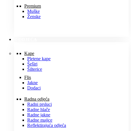
Premium
Muške
Ženske
ODJEĆA
Kape
Pletene kape
Šeširi
Šilterice
Flis
Jakne
Dodaci
Radna odjeća
Radni prsluci
Radne hlače
Radne jakne
Radne majice
Reflektirajuća odjeća