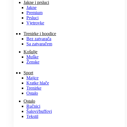
Jakne i prsluci
Jakne
Premium
Prsluci
Vjetrovke
Trenirke i hoodice
Bez zatvarača
Sa zatvaračem
Košulje
Muške
Ženske
Sport
Majice
Kratke hlače
Trenirke
Ostalo
Ostalo
Ručnici
Šalovi/buffovi
Tekstil