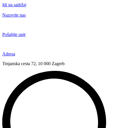
Idi na sadržaj
Nazovite nas
+385 91 6673 789
Pošaljite upit
novival@novival.hr
Adresa
Trnjanska cesta 72, 10 000 Zagreb