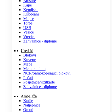
Brošure
Kape
Kemijske
Kišobrani
Majice
Torbe
USB
Vezice
Vrećice
Zahvalnice - diplome
Uredski
Blokovi
Kuverte
Mape
Memorandum
NCR/Samokopirajući blokovi
Pečati
Posjetnice/vizitkarte
Zahvalnice - diplome
Ambalaža
Kutije
Naljepnice
Omoti