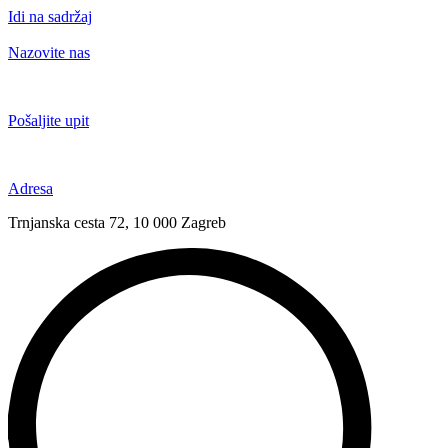
Idi na sadržaj
Nazovite nas
+385 91 6673 789
Pošaljite upit
novival@novival.hr
Adresa
Trnjanska cesta 72, 10 000 Zagreb