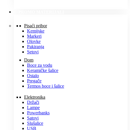
PROMO MATERIJALI
Pisaći pribor
Kemijske
Markeri
Olovke
Pakiranja
Setovi
Dom
Boce za vodu
Keramičke šalice
Ostalo
Pregače
Termos boce i šalice
Elektronika
Držači
Lampe
Powerbanks
Satovi
Slušalice
USB