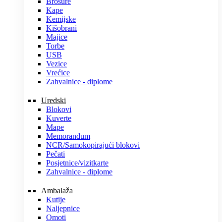
Brošure
Kape
Kemijske
Kišobrani
Majice
Torbe
USB
Vezice
Vrećice
Zahvalnice - diplome
Uredski
Blokovi
Kuverte
Mape
Memorandum
NCR/Samokopirajući blokovi
Pečati
Posjetnice/vizitkarte
Zahvalnice - diplome
Ambalaža
Kutije
Naljepnice
Omoti