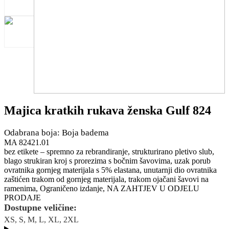
Majica kratkih rukava ženska Gulf 824
Odabrana boja: Boja badema
MA 82421.01
bez etikete – spremno za rebrandiranje, strukturirano pletivo slub,
blago strukiran kroj s prorezima s bočnim šavovima, uzak porub
ovratnika gornjeg materijala s 5% elastana, unutarnji dio ovratnika
zaštićen trakom od gornjeg materijala, trakom ojačani šavovi na
ramenima, Ograničeno izdanje, NA ZAHTJEV U ODJELU
PRODAJE
Dostupne veličine:
XS, S, M, L, XL, 2XL