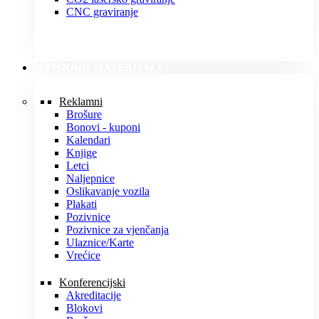
CNC graviranje
TISKANI MATERIJALI
Reklamni
Brošure
Bonovi - kuponi
Kalendari
Knjige
Letci
Naljepnice
Oslikavanje vozila
Plakati
Pozivnice
Pozivnice za vjenčanja
Ulaznice/Karte
Vrećice
Konferencijski
Akreditacije
Blokovi