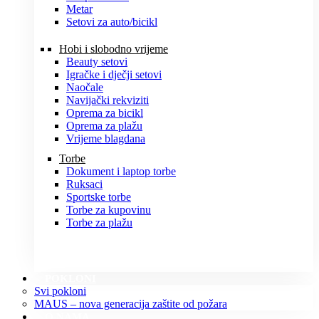
Metar
Setovi za auto/bicikl
Hobi i slobodno vrijeme
Beauty setovi
Igračke i dječji setovi
Naočale
Navijački rekviziti
Oprema za bicikl
Oprema za plažu
Vrijeme blagdana
Torbe
Dokument i laptop torbe
Ruksaci
Sportske torbe
Torbe za kupovinu
Torbe za plažu
POKLONI
Svi pokloni
MAUS – nova generacija zaštite od požara
O NAMA