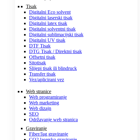
Tisak
Digitalni Eco solvent
Digitalni laserski tisak
Digitalni latex tisak
Digitalni solventni tisak
Digitalni sublimacijski tisak
Digitalni UV tisak
DTF Tisak
DTG Tisak / Direktni tisak
Offsetni tisak
Sitotisak
Slijepi tisak ili blindruck
Transfer tisak
Vez/aplicirani vez
Web stranice
Web programiranje
Web marketing
Web dizajn
SEO
Održavanje web stranica
Graviranje
Fiber/Jag graviranje
CO2 lasersko graviranje