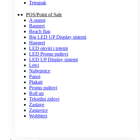
Tetrapak
POS/Point of Sale
A-panoi
Banneri
Beach flag
Big LED UP Display sistemi
Hangeri
LED okviri i totemi
LED Promo pultevi
LED UP Display sistemi
Letci
Naljepnice
Panoi
Plakati
Promo pultovi
Roll up
Tekstilni zidovi
Zastave
Zastavice
Wobbleri