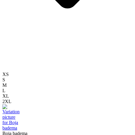
XS
S
M
L
XL
2XL
Boja badema