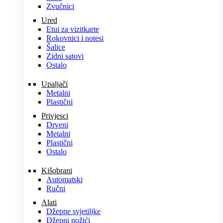
Zvučnici
Ured
Etui za vizitkarte
Rokovnici i notesi
Šalice
Zidni satovi
Ostalo
Upaljači
Metalni
Plastični
Privjesci
Drveni
Metalni
Plastični
Ostalo
Kišobrani
Automatski
Ručni
Alati
Džepne svjetiljke
Džepni nožići