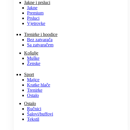
Jakne i prsluci
Jakne
Premium
Prsluci
Vjetrovke
Trenirke i hoodice
Bez zatvarača
Sa zatvaračem
Košulje
Muške
Ženske
Sport
Majice
Kratke hlače
Trenirke
Ostalo
Ostalo
Ručnici
Šalovi/buffovi
Tekstil