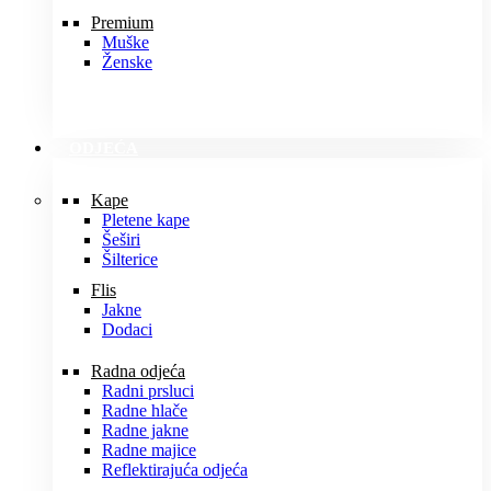
Premium
Muške
Ženske
ODJEĆA
Kape
Pletene kape
Šeširi
Šilterice
Flis
Jakne
Dodaci
Radna odjeća
Radni prsluci
Radne hlače
Radne jakne
Radne majice
Reflektirajuća odjeća