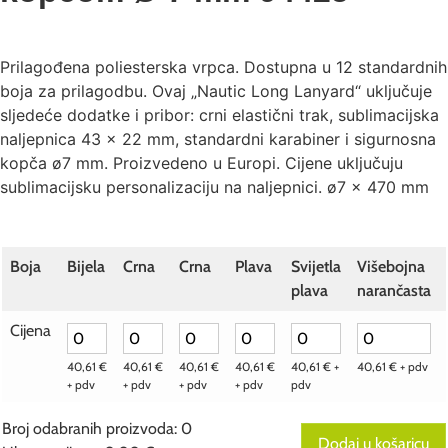
Prilagođena poliesterska vrpca. Dostupna u 12 standardnih
boja za prilagodbu. Ovaj „Nautic Long Lanyard“ uključuje
sljedeće dodatke i pribor: crni elastični trak, sublimacijska
naljepnica 43 × 22 mm, standardni karabiner i sigurnosna
kopča ø7 mm. Proizvedeno u Europi. Cijene uključuju
sublimacijsku personalizaciju na naljepnici. ø7 x 470 mm
Boja
Bijela
Crna
Crna
Plava
Svijetla
Višebojna
plava
narančasta
Cijena
40,61
€
40,61
€
40,61
€
40,61
€
40,61
€
+
40,61
€
+ pdv
+ pdv
+ pdv
+ pdv
+ pdv
pdv
Broj odabranih proizvoda
:
0
Dodaj u košaricu