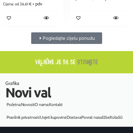
+ pdv
Cijena: od
26,61
€
Pogledajte cijelu ponudu
Grafika
Novi val
Početna
Novosti
O nama
Kontakt
Pravilnik privatnosti
Uvjeti kupovine
Dostava
Povrat narudžbe
Kolačići