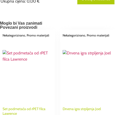
Ukupna cijena
:
0,00 €
0
Broj
odabranih
proizvoda.
Your
Moglo bi Vas zanimati
total
Povezani proizvodi
is
0,00 €
Nekategorizirano
, Promo materijali
Nekategorizirano
, Promo materijali
Set podmetača od rPET filca
Drvena igra strpljenja Joel
Lawrence