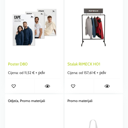
Poster D80
Stalak RIMECK H01
+ pdv
+ pdv
Cijena: od
11,52
€
Cijena: od
157,61
€
Odjeća
, Promo materijali
Promo materijali