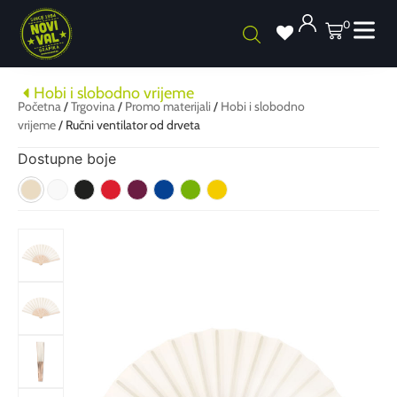
0
Hobi i slobodno vrijeme
Početna
/
Trgovina
/
Promo materijali
/
Hobi i slobodno
vrijeme
/ Ručni ventilator od drveta
Dostupne boje