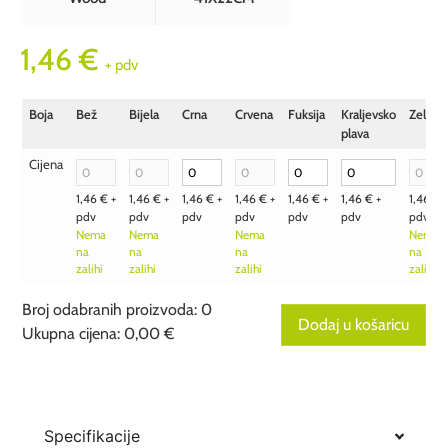
1,46
€
+ pdv
Boja
Bež
Bijela
Crna
Crvena
Fuksija
Kraljevsko
Zelena
plava
Cijena
1,46
€
+
1,46
€
+
1,46
€
+
1,46
€
+
1,46
€
+
1,46
€
+
1,46
€
pdv
pdv
pdv
pdv
pdv
pdv
pdv
Nema
Nema
Nema
Nema
na
na
na
na
zalihi
zalihi
zalihi
zalihi
Broj odabranih proizvoda
:
0
Dodaj u košaricu
Ukupna cijena
:
0,00 €
0
Broj
odabranih
proizvoda.
Your
total
Specifikacije