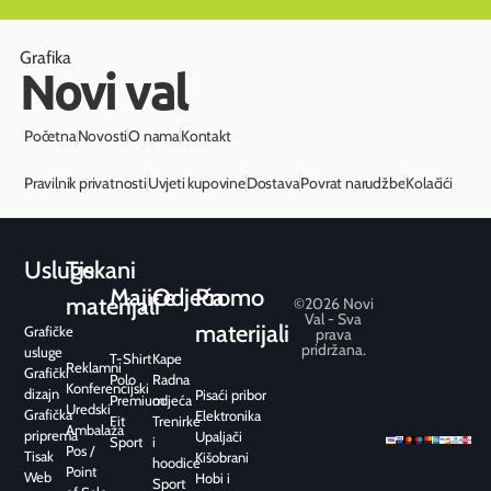
Grafika
Novi val
Početna
Novosti
O nama
Kontakt
Pravilnik privatnosti
Uvjeti kupovine
Dostava
Povrat narudžbe
Kolačići
Usluge
Tiskani
Majice
Odjeća
Promo
materijali
©2026 Novi
Val - Sva
materijali
Grafičke
prava
pridržana.
usluge
T-Shirt
Kape
Reklamni
Grafički
Polo
Radna
Konferencijski
dizajn
Pisaći pribor
Premium
odjeća
Uredski
Grafička
Elektronika
Fit
Trenirke
Ambalaža
priprema
Upaljači
Sport
i
Pos /
Tisak
Kišobrani
hoodice
Point
Web
Hobi i
Sport