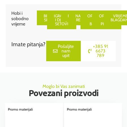
is
0,00 €
Hobi i
BEAUTY
IGRAČKE
NAOČALE
NAVIJAČKI
OPREMA
OPREMA
VRIJEM
sobodno
SETOVI
I DJEČJI
REKVIZITI
ZA
ZA
BLAGDA
vrijeme
SETOVI
BICIKL
PLAŽU
Imate pitanja?
Pošaljite
+385 91
nam
6673
upit
789
Moglo bi Vas zanimati
Povezani proizvodi
Promo materijali
Promo materijali