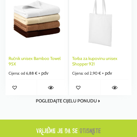
Ručnik unisex Bamboo Towel
Torba za kupovinu unisex
95X
Shopper 921
+ pdv
+ pdv
Cijena: od
6,88
€
Cijena: od
2,90
€
POGLEDAJTE CIJELU PONUDU