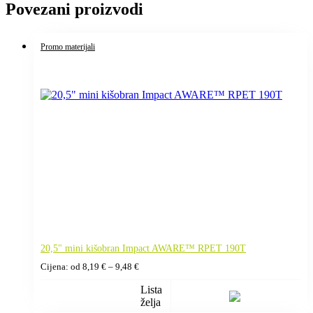
Povezani proizvodi
Promo materijali
20,5" mini kišobran Impact AWARE™ RPET 190T
Raspon
Cijena: od
8,19
€
–
9,48
€
cijena:
od
Lista
8,19 €
želja
do