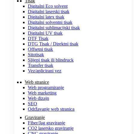
Tisak
Digitalni Eco solvent
Digitalni laserski tisak
Digitalni latex tisak
Digitalni solventni tisak
Digitalni sublimacijski tisak
Digitalni UV tisak
DTF Tisak
DTG Tisak / Direktni tisak
Offsetni tisak
Sitotisak
Slijepi tisak ili blindruck
Transfer tisak
Vez/aplicirani vez
Web stranice
Web programiranje
Web marketing
Web dizajn
SEO
Održavanje web stranica
Graviranje
Fiber/Jag graviranje
CO2 lasersko graviranje
CNC graviranje