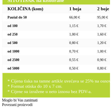
SITOTISAK na kišobrane
KOLIČINA (kom)
1 boja
2 boje
Paušal do 50
66,00 €
95,00 €
od 100
1,15 €
1,70 €
od 250
1,00 €
1,60 €
od 500
0,80 €
1,20 €
od 1000
0,70 €
1,00 €
od 2500
0,55 €
0,90 €
od 5000
0,50 €
0,80 €
* Cijena tiska na tamne artikle uvećava se 25% na osnovnu
* Format otiska do 10 x 7 cm.
* Cijene su izražene u neto iznosu bez PDV-a.
Moglo bi Vas zanimati
Povezani proizvodi