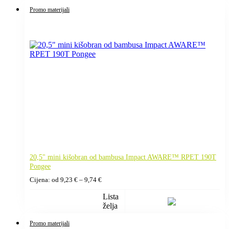
9,48 €
Promo materijali
20,5" mini kišobran od bambusa Impact AWARE™ RPET 190T
Pongee
Raspon
Cijena: od
9,23
€
–
9,74
€
cijena:
od
Lista
9,23 €
želja
do
9,74 €
Promo materijali