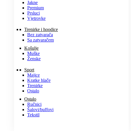
Jakne
Premium
Prsluci
Vjetrovke
Trenirke i hoodice
Bez zatvarača
Sa zatvaračem
Košulje
Muške
Ženske
Sport
Majice
Kratke hlače
Trenirke
Ostalo
Ostalo
Ručnici
Šalovi/buffovi
Tekstil