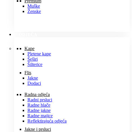
Premium
Muške
Ženske
ODJEĆA
Kape
Pletene kape
Šeširi
Šilterice
Flis
Jakne
Dodaci
Radna odjeća
Radni prsluci
Radne hlače
Radne jakne
Radne majice
Reflektirajuća odjeća
Jakne i prsluci