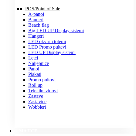
POS/Point of Sale
A-panoi
Banneri
Beach flag
Big LED UP Display sistemi
Hangeri
LED okviri i totemi
LED Promo pultevi
LED UP Display sistemi
Letci
Naljepnice
Panoi
Plakati
Promo pultovi
Roll up
Tekstilni zidovi
Zastave
Zastavice
Wobbleri
MAJICE