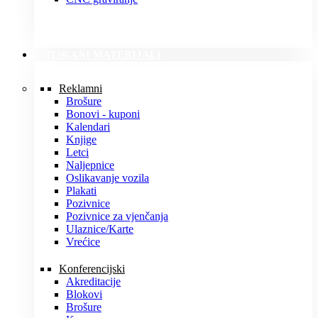
TISKANI MATERIJALI
Reklamni
Brošure
Bonovi - kuponi
Kalendari
Knjige
Letci
Naljepnice
Oslikavanje vozila
Plakati
Pozivnice
Pozivnice za vjenčanja
Ulaznice/Karte
Vrećice
Konferencijski
Akreditacije
Blokovi
Brošure