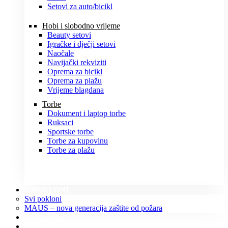
Setovi za auto/bicikl
Hobi i slobodno vrijeme
Beauty setovi
Igračke i dječji setovi
Naočale
Navijački rekviziti
Oprema za bicikl
Oprema za plažu
Vrijeme blagdana
Torbe
Dokument i laptop torbe
Ruksaci
Sportske torbe
Torbe za kupovinu
Torbe za plažu
POKLONI
Svi pokloni
MAUS – nova generacija zaštite od požara
O NAMA
KONTAKT