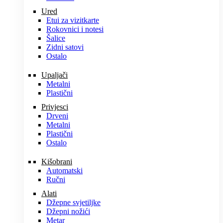
Ured
Etui za vizitkarte
Rokovnici i notesi
Šalice
Zidni satovi
Ostalo
Upaljači
Metalni
Plastični
Privjesci
Drveni
Metalni
Plastični
Ostalo
Kišobrani
Automatski
Ručni
Alati
Džepne svjetiljke
Džepni nožići
Metar