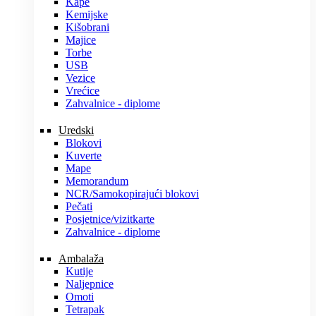
Kape
Kemijske
Kišobrani
Majice
Torbe
USB
Vezice
Vrećice
Zahvalnice - diplome
Uredski
Blokovi
Kuverte
Mape
Memorandum
NCR/Samokopirajući blokovi
Pečati
Posjetnice/vizitkarte
Zahvalnice - diplome
Ambalaža
Kutije
Naljepnice
Omoti
Tetrapak