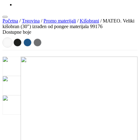
KATALOZI
Početna
/
Trgovina
/
Promo materijali
/
Kišobrani
/ MATEO. Veliki
kišobran (30″) izrađen od pongee materijala 99176
Dostupne boje