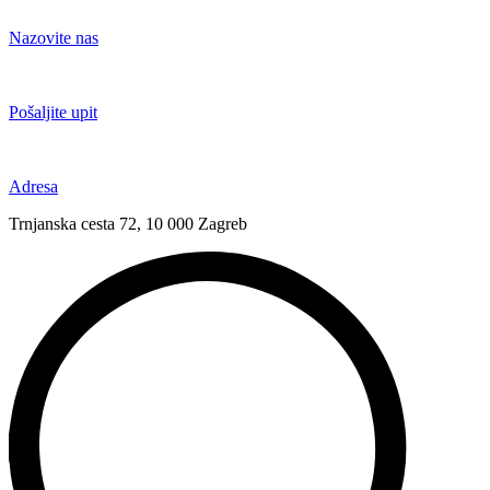
Idi
na
Nazovite nas
sadržaj
+385 91 6673 789
Pošaljite upit
novival@novival.hr
Adresa
Trnjanska cesta 72, 10 000 Zagreb