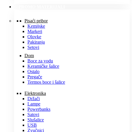
PROMO MATERIJALI
Pisaći pribor
Kemijske
Markeri
Olovke
Pakiranja
Setovi
Dom
Boce za vodu
Keramičke šalice
Ostalo
Pregače
Termos boce i šalice
Elektronika
Držači
Lampe
Powerbanks
Satovi
Slušalice
USB
Zvučnici