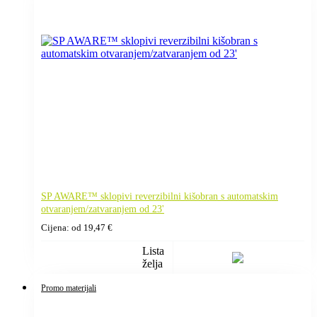
SP AWARE™ sklopivi reverzibilni kišobran s automatskim
otvaranjem/zatvaranjem od 23'
Cijena: od
19,47
€
Lista
želja
Promo materijali