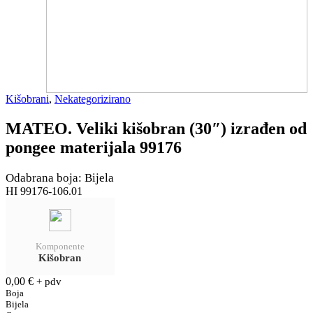
Kišobrani
,
Nekategorizirano
MATEO. Veliki kišobran (30″) izrađen od
pongee materijala 99176
Odabrana boja: Bijela
HI 99176-106.01
Komponente
Kišobran
0,00
€
+ pdv
Boja
Bijela