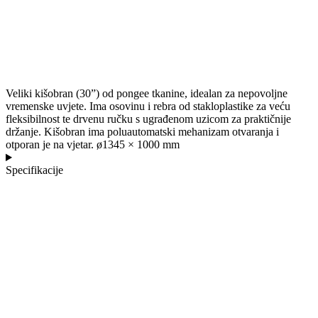
Veliki kišobran (30”) od pongee tkanine, idealan za nepovoljne
vremenske uvjete. Ima osovinu i rebra od stakloplastike za veću
fleksibilnost te drvenu ručku s ugrađenom uzicom za praktičnije
držanje. Kišobran ima poluautomatski mehanizam otvaranja i
otporan je na vjetar. ø1345 × 1000 mm
Specifikacije