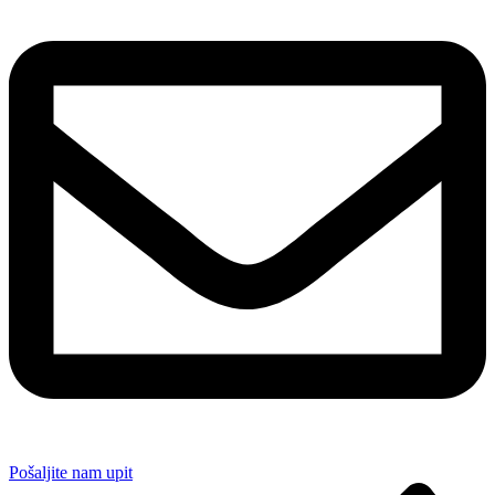
Pošaljite nam upit