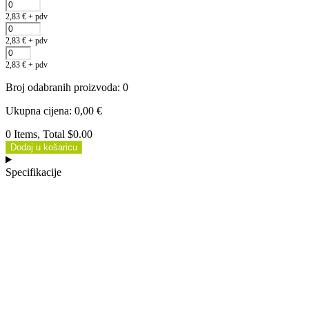
2,83
€
+ pdv
2,83
€
+ pdv
2,83
€
+ pdv
Broj odabranih proizvoda
:
0
Ukupna cijena
:
0,00
€
0 Items, Total $0.00
Dodaj u košaricu
Specifikacije