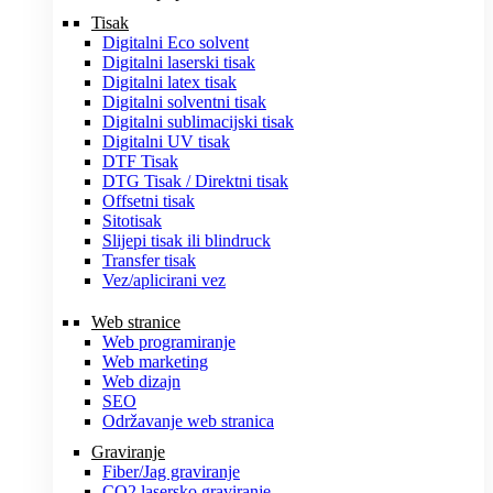
Tisak
Digitalni Eco solvent
Digitalni laserski tisak
Digitalni latex tisak
Digitalni solventni tisak
Digitalni sublimacijski tisak
Digitalni UV tisak
DTF Tisak
DTG Tisak / Direktni tisak
Offsetni tisak
Sitotisak
Slijepi tisak ili blindruck
Transfer tisak
Vez/aplicirani vez
Web stranice
Web programiranje
Web marketing
Web dizajn
SEO
Održavanje web stranica
Graviranje
Fiber/Jag graviranje
CO2 lasersko graviranje