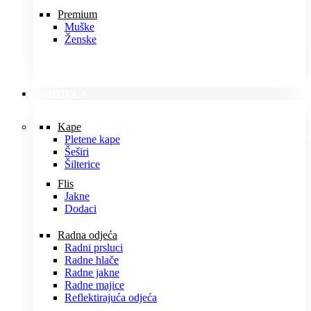
Premium
Muške
Ženske
ODJEĆA
Kape
Pletene kape
Šeširi
Šilterice
Flis
Jakne
Dodaci
Radna odjeća
Radni prsluci
Radne hlače
Radne jakne
Radne majice
Reflektirajuća odjeća