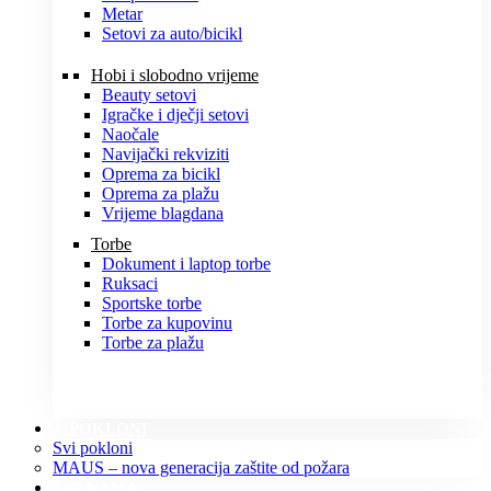
Metar
Setovi za auto/bicikl
Hobi i slobodno vrijeme
Beauty setovi
Igračke i dječji setovi
Naočale
Navijački rekviziti
Oprema za bicikl
Oprema za plažu
Vrijeme blagdana
Torbe
Dokument i laptop torbe
Ruksaci
Sportske torbe
Torbe za kupovinu
Torbe za plažu
POKLONI
Svi pokloni
MAUS – nova generacija zaštite od požara
O NAMA