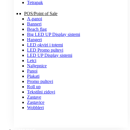
Tetrapak
POS/Point of Sale
A-panoi
Banneri
Beach flag
Big LED UP Display sistemi
Hangeri
LED okviri i totemi
LED Promo pultevi
LED UP Display sistemi
Letci
Naljepnice
Panoi
Plakati
Promo pultovi
Roll up
Tekstilni zidovi
Zastave
Zastavice
Wobbleri