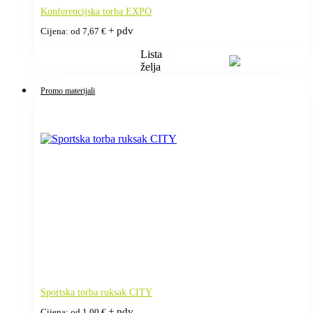
Konferencijska torba EXPO
+ pdv
Cijena: od
7,67
€
Lista
želja
Promo materijali
Sportska torba ruksak CITY
+ pdv
Cijena: od
1,00
€