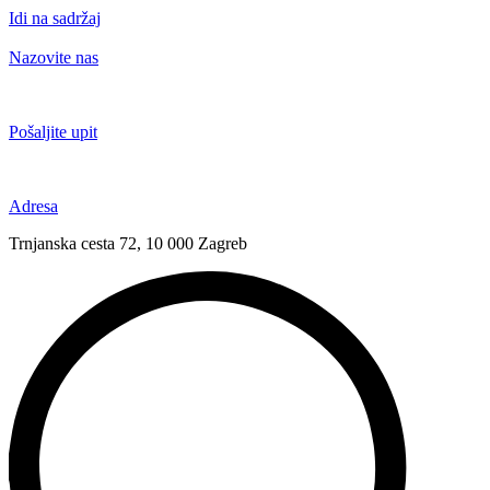
Idi na sadržaj
Nazovite nas
+385 91 6673 789
Pošaljite upit
novival@novival.hr
Adresa
Trnjanska cesta 72, 10 000 Zagreb