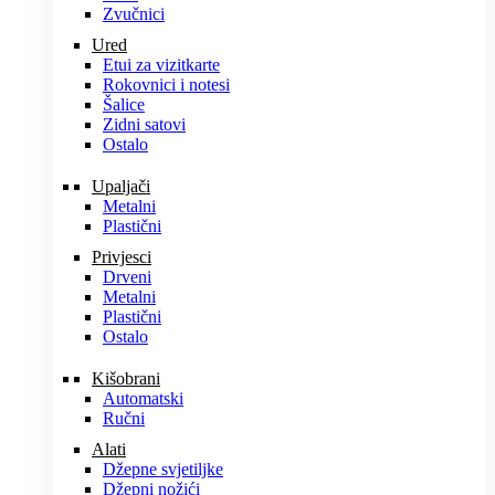
Zvučnici
Ured
Etui za vizitkarte
Rokovnici i notesi
Šalice
Zidni satovi
Ostalo
Upaljači
Metalni
Plastični
Privjesci
Drveni
Metalni
Plastični
Ostalo
Kišobrani
Automatski
Ručni
Alati
Džepne svjetiljke
Džepni nožići