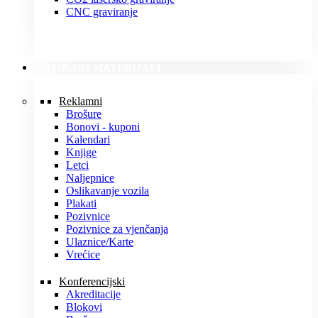
CNC graviranje
TISKANI MATERIJALI
Reklamni
Brošure
Bonovi - kuponi
Kalendari
Knjige
Letci
Naljepnice
Oslikavanje vozila
Plakati
Pozivnice
Pozivnice za vjenčanja
Ulaznice/Karte
Vrećice
Konferencijski
Akreditacije
Blokovi