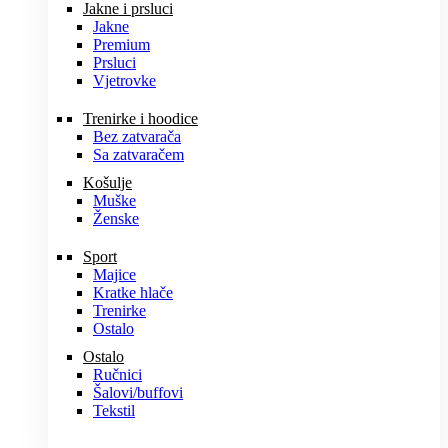
Jakne i prsluci
Jakne
Premium
Prsluci
Vjetrovke
Trenirke i hoodice
Bez zatvarača
Sa zatvaračem
Košulje
Muške
Ženske
Sport
Majice
Kratke hlače
Trenirke
Ostalo
Ostalo
Ručnici
Šalovi/buffovi
Tekstil