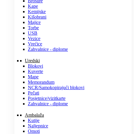
Brošure
Kape
Kemijske
Kišobrani
Majice
Torbe
USB
Vezice
Vrećice
Zahvalnice - diplome
Uredski
Blokovi
Kuverte
Mape
Memorandum
NCR/Samokopirajući blokovi
Pečati
Posjetnice/vizitkarte
Zahvalnice - diplome
Ambalaža
Kutije
Naljepnice
Omoti