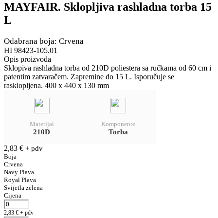
MAYFAIR. Sklopljiva rashladna torba 15
L
Odabrana boja: Crvena
HI 98423-105.01
Opis proizvoda
Sklopiva rashladna torba od 210D poliestera sa ručkama od 60 cm i
patentim zatvaračem. Zapremine do 15 L. Isporučuje se
rasklopljena. 400 x 440 x 130 mm
Materijal
Komponente
210D
Torba
2,83
€
+ pdv
Boja
Crvena
Navy Plava
Royal Plava
Svijetla zelena
Cijena
2,83
€
+ pdv