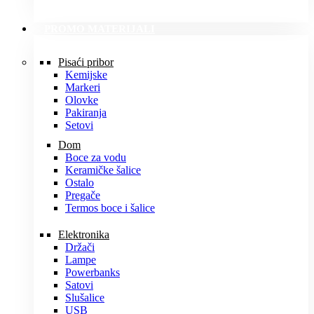
PROMO MATERIJALI
Pisaći pribor
Kemijske
Markeri
Olovke
Pakiranja
Setovi
Dom
Boce za vodu
Keramičke šalice
Ostalo
Pregače
Termos boce i šalice
Elektronika
Držači
Lampe
Powerbanks
Satovi
Slušalice
USB