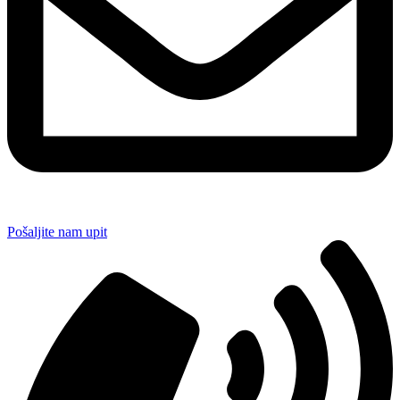
Pošaljite nam upit