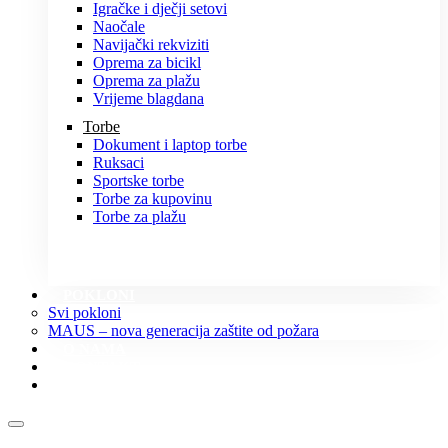
Igračke i dječji setovi
Naočale
Navijački rekviziti
Oprema za bicikl
Oprema za plažu
Vrijeme blagdana
Torbe
Dokument i laptop torbe
Ruksaci
Sportske torbe
Torbe za kupovinu
Torbe za plažu
POKLONI
Svi pokloni
MAUS – nova generacija zaštite od požara
O NAMA
KONTAKT
KATALOZI