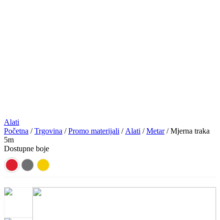
Alati
Početna
/
Trgovina
/
Promo materijali
/
Alati
/
Metar
/ Mjerna traka
5m
Dostupne boje