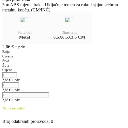
5 m ABS mjerna traka. Uključuje remen za ruku i sjajnu srebrnu
metalnu kopču. (CM/INČ)
Materijal
Dimenzije
Metal
6,5X6,5X3,5 CM
2,66
€
+ pdv
Boja
Crvena
Siva
Žuta
Cijena
2,66
€
+ pdv
2,66
€
+ pdv
2,66
€
+ pdv
Nema na zalihi
Broj odabranih proizvoda
:
0