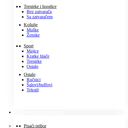
Trenirke i hoodice
Bez zatvarača
Sa zatvaračem
Košulje
Muške
Ženske
Sport
Majice
Kratke hlače
Trenirke
Ostalo
Ostalo
Ručnici
Šalovi/buffovi
Tekstil
PROMO MATERIJALI
Pisaći pribor