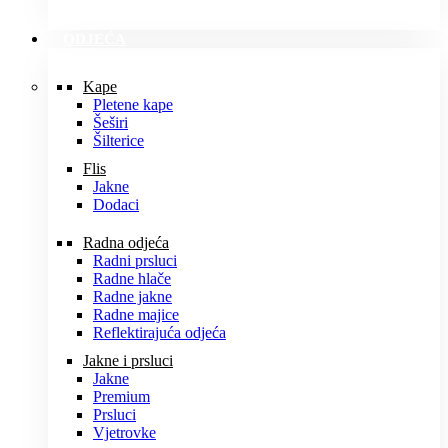
ODJEĆA
Kape
Pletene kape
Šeširi
Šilterice
Flis
Jakne
Dodaci
Radna odjeća
Radni prsluci
Radne hlače
Radne jakne
Radne majice
Reflektirajuća odjeća
Jakne i prsluci
Jakne
Premium
Prsluci
Vjetrovke