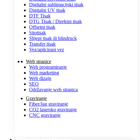
Digitalni sublimacijski tisak
Digitalni UV tisak
DTF Tisak
DTG Tisak / Direktni tisak
Offsetni tisak
Sitotisak
Slijepi tisak ili blindruck
Transfer tisak
Vez/aplicirani vez
Web stranice
Web programiranje
Web marketing
Web dizajn
SEO
Održavanje web stranica
Graviranje
Fiber/Jag graviranje
CO2 lasersko graviranje
CNC graviranje
TISKANI MATERIJALI