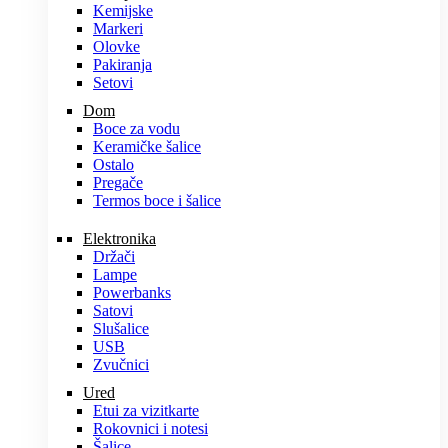
Kemijske
Markeri
Olovke
Pakiranja
Setovi
Dom
Boce za vodu
Keramičke šalice
Ostalo
Pregače
Termos boce i šalice
Elektronika
Držači
Lampe
Powerbanks
Satovi
Slušalice
USB
Zvučnici
Ured
Etui za vizitkarte
Rokovnici i notesi
Šalice