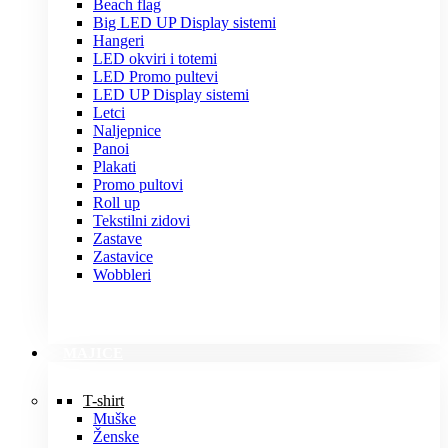
Beach flag
Big LED UP Display sistemi
Hangeri
LED okviri i totemi
LED Promo pultevi
LED UP Display sistemi
Letci
Naljepnice
Panoi
Plakati
Promo pultovi
Roll up
Tekstilni zidovi
Zastave
Zastavice
Wobbleri
MAJICE
T-shirt
Muške
Ženske