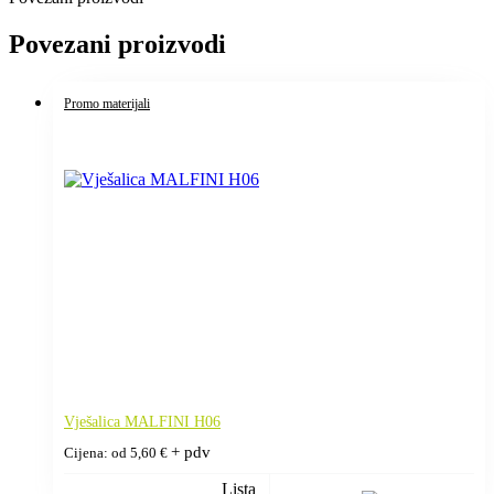
Povezani proizvodi
Promo materijali
Vješalica MALFINI H06
+ pdv
Cijena: od
5,60
€
Lista