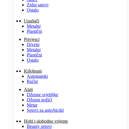
Zidni satovi
Ostalo
Upaljači
Metalni
Plastični
Privjesci
Drveni
Metalni
Plastični
Ostalo
Kišobrani
Automatski
Ručni
Alati
Džepne svjetiljke
Džepni nožići
Metar
Setovi za auto/bicikl
Hobi i slobodno vrijeme
Beauty setovi