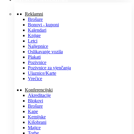
Reklamni
Brošure
Bonovi - kuponi
Kalendari
Knjige
Letci
Naljepnice
Oslikavanje vozila
Plakati
Pozivnice
Pozivnice za vjenčanja
Ulaznice/Karte
Vrećice
Konferencijski
Akreditacije
Blokovi
Brošure
Kape
Kemijske
Kišobrani
Majice
Torbe