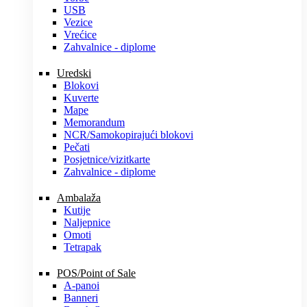
USB
Vezice
Vrećice
Zahvalnice - diplome
Uredski
Blokovi
Kuverte
Mape
Memorandum
NCR/Samokopirajući blokovi
Pečati
Posjetnice/vizitkarte
Zahvalnice - diplome
Ambalaža
Kutije
Naljepnice
Omoti
Tetrapak
POS/Point of Sale
A-panoi
Banneri