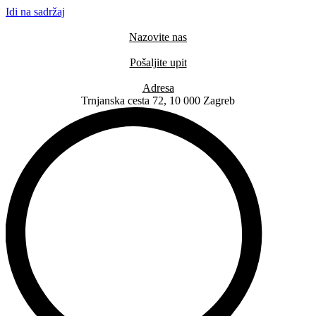
Idi na sadržaj
Nazovite nas
+385 91 6673 789
Pošaljite upit
novival@novival.hr
Adresa
Trnjanska cesta 72, 10 000 Zagreb