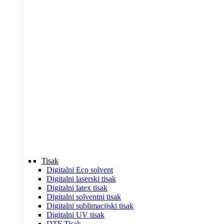
Tisak
Digitalni Eco solvent
Digitalni laserski tisak
Digitalni latex tisak
Digitalni solventni tisak
Digitalni sublimacijski tisak
Digitalni UV tisak
DTF Tisak