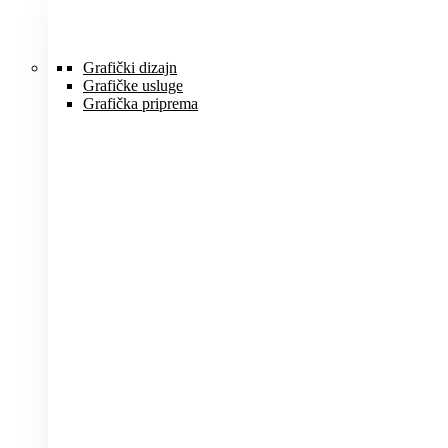
Idi
na
sadržaj
Grafički dizajn
Grafičke usluge
Grafička priprema