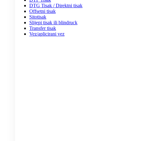
DTG Tisak / Direktni tisak
Offsetni tisak
Sitotisak
Slijepi tisak ili blindruck
Transfer tisak
Vez/aplicirani vez