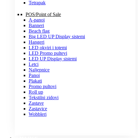
Tetrapak
POS/Point of Sale
A-panoi
Banneri
Beach flag
Big LED UP Display sistemi
Hangeri
LED okviri i totemi
LED Promo pultevi
LED UP Display sistemi
Letci
Naljepnice
Panoi
Plakati
Promo pultovi
Roll up
Tekstilni zidovi
Zastave
Zastavice
Wobbleri