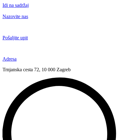
Idi na sadržaj
Nazovite nas
+385 91 6673 789
Pošaljite upit
novival@novival.hr
Adresa
Trnjanska cesta 72, 10 000 Zagreb