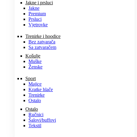
Jakne i prsluci
Jakne
Premium
Prsluci
Vjetrovke
Trenirke i hoodice
Bez zatvarača
Sa zatvaračem
Košulje
Muške
Ženske
Sport
Majice
Kratke hlače
Trenirke
Ostalo
Ostalo
Ručnici
Šalovi/buffovi
Tekstil