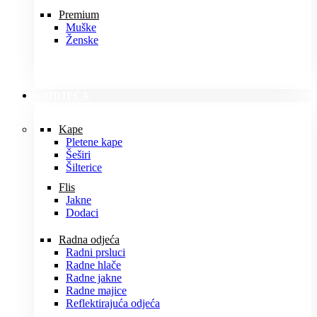
Premium
Muške
Ženske
ODJEĆA
Kape
Pletene kape
Šeširi
Šilterice
Flis
Jakne
Dodaci
Radna odjeća
Radni prsluci
Radne hlače
Radne jakne
Radne majice
Reflektirajuća odjeća