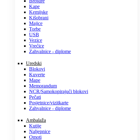
Brošure
Kape
Kemijske
Kišobrani
Majice
Torbe
USB
Vezice
Vrećice
Zahvalnice - diplome
Uredski
Blokovi
Kuverte
Mape
Memorandum
NCR/Samokopirajući blokovi
Pečati
Posjetnice/vizitkarte
Zahvalnice - diplome
Ambalaža
Kutije
Naljepnice
Omoti