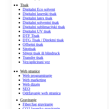
Tisak
Digitalni Eco solvent
Digitalni laserski tisak
Digitalni latex tisak
Digitalni solventni tisak
Digitalni sublimacijski tisak
Digitalni UV tisak
DTF Tisak
DTG Tisak / Direktni tisak
Offsetni tisak
Sitotisak
Slijepi tisak ili blindruck
Transfer tisak
Vez/aplicirani vez
Web stranice
Web programiranje
Web marketing
Web dizajn
SEO
Održavanje web stranica
Graviranje
Fiber/Jag graviranje
CO2 lasersko graviranje