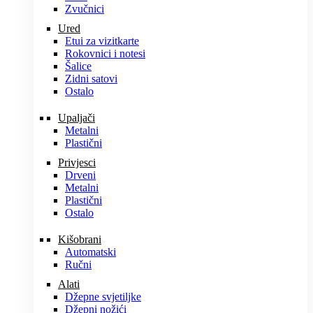
Zvučnici
Ured
Etui za vizitkarte
Rokovnici i notesi
Šalice
Zidni satovi
Ostalo
Upaljači
Metalni
Plastični
Privjesci
Drveni
Metalni
Plastični
Ostalo
Kišobrani
Automatski
Ručni
Alati
Džepne svjetiljke
Džepni nožići