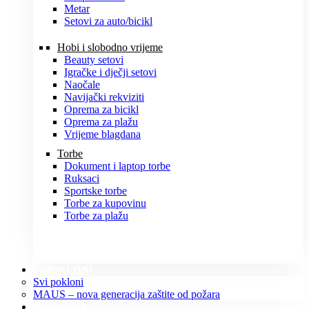
Metar
Setovi za auto/bicikl
Hobi i slobodno vrijeme
Beauty setovi
Igračke i dječji setovi
Naočale
Navijački rekviziti
Oprema za bicikl
Oprema za plažu
Vrijeme blagdana
Torbe
Dokument i laptop torbe
Ruksaci
Sportske torbe
Torbe za kupovinu
Torbe za plažu
POKLONI
Svi pokloni
MAUS – nova generacija zaštite od požara
O NAMA