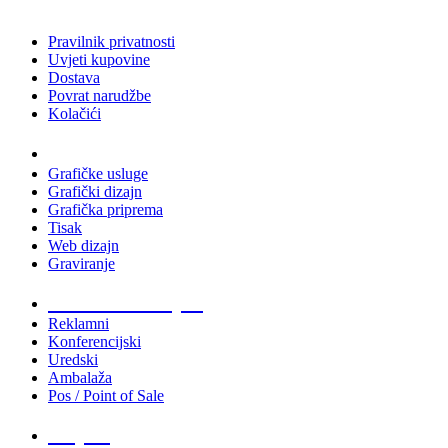
Pravilnik privatnosti
Uvjeti kupovine
Dostava
Povrat narudžbe
Kolačići
Usluge
Grafičke usluge
Grafički dizajn
Grafička priprema
Tisak
Web dizajn
Graviranje
Tiskani materijali
Reklamni
Konferencijski
Uredski
Ambalaža
Pos / Point of Sale
Majice