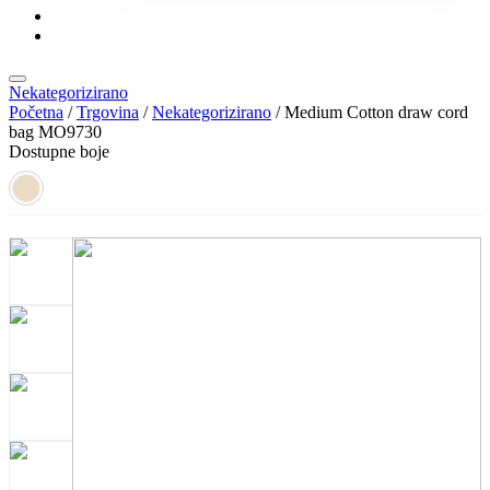
KONTAKT
KATALOZI
Nekategorizirano
Početna
/
Trgovina
/
Nekategorizirano
/ Medium Cotton draw cord
bag MO9730
Dostupne boje