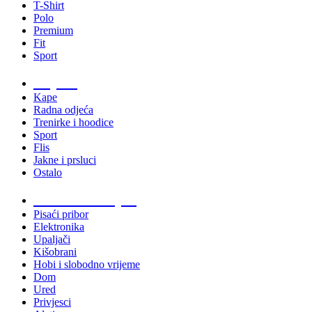
T-Shirt
Polo
Premium
Fit
Sport
Odjeća
Kape
Radna odjeća
Trenirke i hoodice
Sport
Flis
Jakne i prsluci
Ostalo
Promo materijali
Pisaći pribor
Elektronika
Upaljači
Kišobrani
Hobi i slobodno vrijeme
Dom
Ured
Privjesci