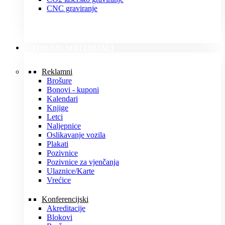
CNC graviranje
TISKANI MATERIJALI
Reklamni
Brošure
Bonovi - kuponi
Kalendari
Knjige
Letci
Naljepnice
Oslikavanje vozila
Plakati
Pozivnice
Pozivnice za vjenčanja
Ulaznice/Karte
Vrećice
Konferencijski
Akreditacije
Blokovi