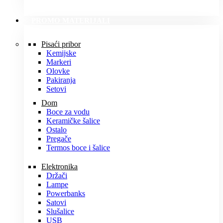
PROMO MATERIJALI
Pisaći pribor
Kemijske
Markeri
Olovke
Pakiranja
Setovi
Dom
Boce za vodu
Keramičke šalice
Ostalo
Pregače
Termos boce i šalice
Elektronika
Držači
Lampe
Powerbanks
Satovi
Slušalice
USB