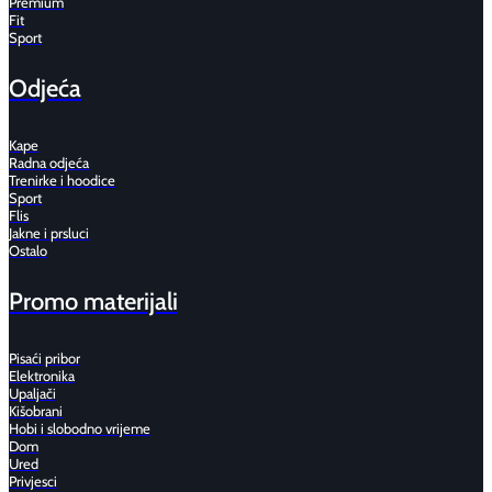
Premium
Fit
Sport
Odjeća
Kape
Radna odjeća
Trenirke i hoodice
Sport
Flis
Jakne i prsluci
Ostalo
Promo materijali
Pisaći pribor
Elektronika
Upaljači
Kišobrani
Hobi i slobodno vrijeme
Dom
Ured
Privjesci