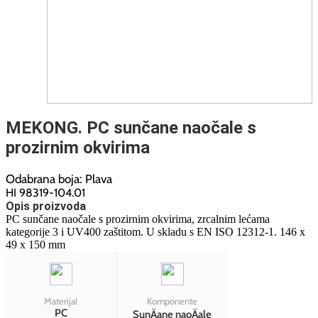
MEKONG. PC sunčane naočale s
prozirnim okvirima
Odabrana boja: Plava
HI 98319-104.01
Opis proizvoda
PC sunčane naočale s prozirnim okvirima, zrcalnim lećama
kategorije 3 i UV400 zaštitom. U skladu s EN ISO 12312-1. 146 x
49 x 150 mm
Materijal
Komponente
PC
SunÄane naoÄale