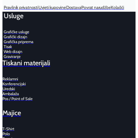
Pravilnik privatnosti
Uvjeti kupovine
Dostava
Povrat narudžbe
Kolačići
Usluge
Grafičke usluge
Grafički dizajn
Grafička priprema
Tisak
Web dizajn
Graviranje
Tiskani materijali
Reklamni
Konferencijski
Uredski
Ambalaža
Pos / Point of Sale
Majice
T-Shirt
Polo