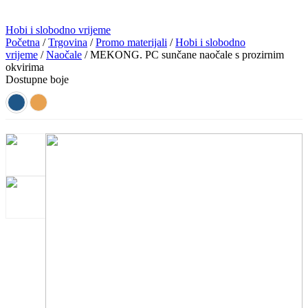
Hobi i slobodno vrijeme
Početna
/
Trgovina
/
Promo materijali
/
Hobi i slobodno
vrijeme
/
Naočale
/ MEKONG. PC sunčane naočale s prozirnim
okvirima
Dostupne boje