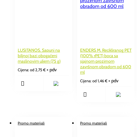
LUSITANOS. Sapuni na
ENDERS M. Recikliranog PET
biljnoj bazi obogaćeni
(100% rPET) boca sa
maslinovim uljem (75 g)
sjajnom prozirnom
završnom obradom od 600
+ pdv
Cijena: od
2,75
€
ml
+ pdv
Cijena: od
1,46
€
Promo materijali
Promo materijali