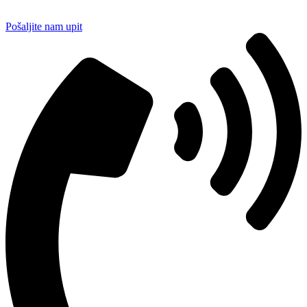
Pošaljite nam upit