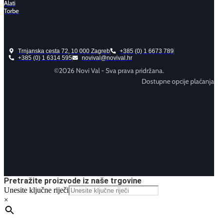
Alati
Torbe
Trnjanska cesta 72, 10 000 Zagreb
+385 (0) 1 6673 789
+385 (0) 1 6314 595
novival@novival.hr
©2026 Novi Val - Sva prava pridržana.
Dostupne opcije plaćanja
Pretražite proizvode iz naše trgovine
Unesite ključne riječi
×