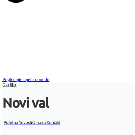
Pogledajte cijelu ponudu
Grafika
Novi val
Početna
Novosti
O nama
Kontakt