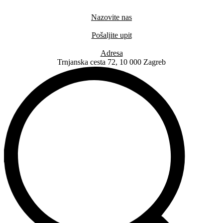
Idi
na
Nazovite nas
sadržaj
+385 91 6673 789
Pošaljite upit
novival@novival.hr
Adresa
Trnjanska cesta 72, 10 000 Zagreb