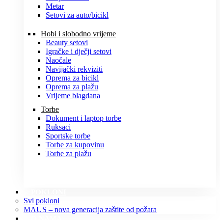
Metar
Setovi za auto/bicikl
Hobi i slobodno vrijeme
Beauty setovi
Igračke i dječji setovi
Naočale
Navijački rekviziti
Oprema za bicikl
Oprema za plažu
Vrijeme blagdana
Torbe
Dokument i laptop torbe
Ruksaci
Sportske torbe
Torbe za kupovinu
Torbe za plažu
POKLONI
Svi pokloni
MAUS – nova generacija zaštite od požara
O NAMA