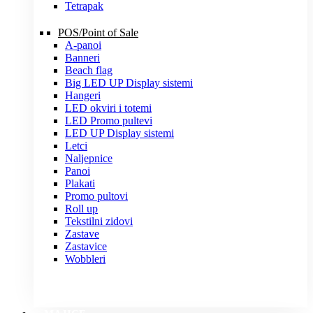
Tetrapak
POS/Point of Sale
A-panoi
Banneri
Beach flag
Big LED UP Display sistemi
Hangeri
LED okviri i totemi
LED Promo pultevi
LED UP Display sistemi
Letci
Naljepnice
Panoi
Plakati
Promo pultovi
Roll up
Tekstilni zidovi
Zastave
Zastavice
Wobbleri