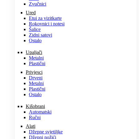
Zvučnici
Ured
Etui za vizitkarte
Rokovnici i notesi
Šalice
Zidni satovi
Ostalo
Upaljači
Metalni
Plastični
Privjesci
Drveni
Metalni
Plastični
Ostalo
Kišobrani
Automatski
Ručni
Alati
Džepne svjetiljke
Džepni nožići