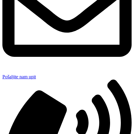
Pošaljite nam upit