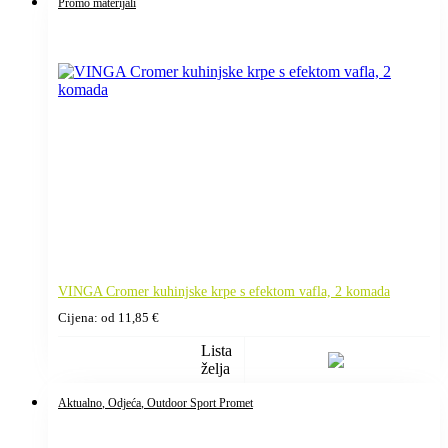
Promo materijali
VINGA Cromer kuhinjske krpe s efektom vafla, 2 komada
Cijena: od
11,85
€
Lista
želja
Aktualno
, Odjeća
, Outdoor Sport Promet