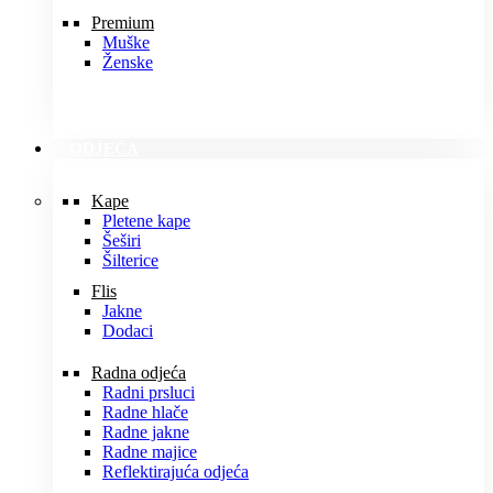
Premium
Muške
Ženske
ODJEĆA
Kape
Pletene kape
Šeširi
Šilterice
Flis
Jakne
Dodaci
Radna odjeća
Radni prsluci
Radne hlače
Radne jakne
Radne majice
Reflektirajuća odjeća