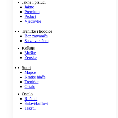
Jakne i prsluci
Jakne
Premium
Prsluci
Vjetrovke
Trenirke i hoodice
Bez zatvarača
Sa zatvaračem
Košulje
Muške
Ženske
Sport
Majice
Kratke hlače
Trenirke
Ostalo
Ostalo
Ručnici
Šalovi/buffovi
Tekstil