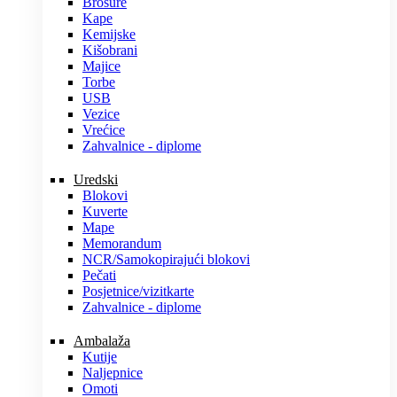
Brošure
Kape
Kemijske
Kišobrani
Majice
Torbe
USB
Vezice
Vrećice
Zahvalnice - diplome
Uredski
Blokovi
Kuverte
Mape
Memorandum
NCR/Samokopirajući blokovi
Pečati
Posjetnice/vizitkarte
Zahvalnice - diplome
Ambalaža
Kutije
Naljepnice
Omoti