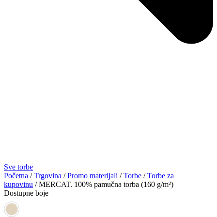
Sve torbe
Početna
/
Trgovina
/
Promo materijali
/
Torbe
/
Torbe za
kupovinu
/ MERCAT. 100% pamučna torba (160 g/m²)
Dostupne boje