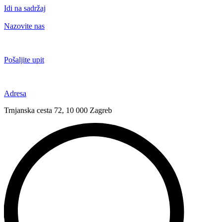
Idi na sadržaj
Nazovite nas
+385 91 6673 789
Pošaljite upit
novival@novival.hr
Adresa
Trnjanska cesta 72, 10 000 Zagreb