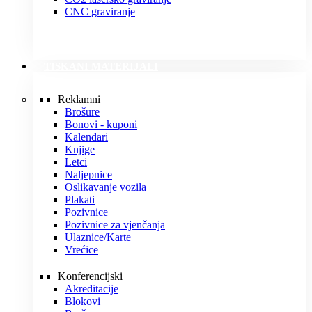
CNC graviranje
TISKANI MATERIJALI
Reklamni
Brošure
Bonovi - kuponi
Kalendari
Knjige
Letci
Naljepnice
Oslikavanje vozila
Plakati
Pozivnice
Pozivnice za vjenčanja
Ulaznice/Karte
Vrećice
Konferencijski
Akreditacije
Blokovi