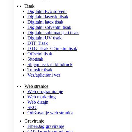
Tisak
Digitalni Eco solvent
Digitalni laserski tisak
Digitalni latex tisak
Digitalni solventni tisak
Digitalni sublimacijski tisak
Digitalni UV tisak
DTF Tisak
DTG Tisak / Direktni tisak
Offsetni tisak
Sitotisak
Slijepi tisak ili blindruck
Transfer tisak
Vez/aplicirani vez
Web stranice
Web programiranje
Web marketing
Web dizajn
SEO
Održavanje web stranica
Graviranje
Fiber/Jag graviranje
CO2 lasersko graviranje