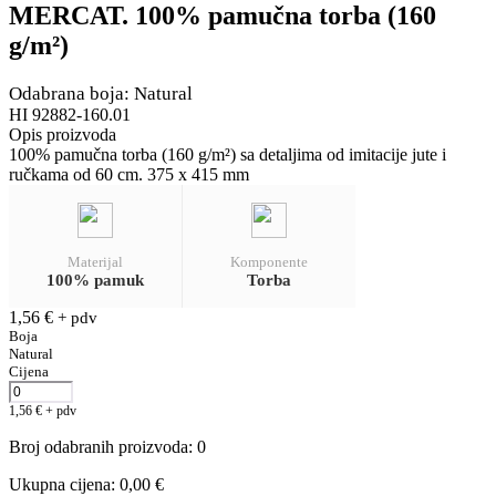
MERCAT. 100% pamučna torba (160
g/m²)
Odabrana boja: Natural
HI 92882-160.01
Opis proizvoda
100% pamučna torba (160 g/m²) sa detaljima od imitacije jute i
ručkama od 60 cm. 375 x 415 mm
Materijal
Komponente
100% pamuk
Torba
1,56
€
+ pdv
Boja
Natural
Cijena
1,56
€
+ pdv
Broj odabranih proizvoda
:
0
Ukupna cijena
:
0,00
€