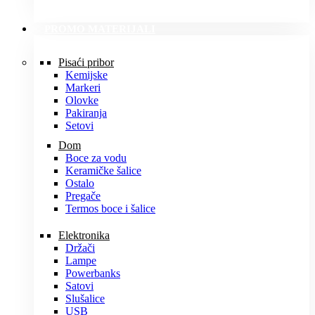
PROMO MATERIJALI
Pisaći pribor
Kemijske
Markeri
Olovke
Pakiranja
Setovi
Dom
Boce za vodu
Keramičke šalice
Ostalo
Pregače
Termos boce i šalice
Elektronika
Držači
Lampe
Powerbanks
Satovi
Slušalice
USB