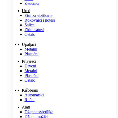
Zvučnici
Ured
Etui za vizitkarte
Rokovnici i notesi
Šalice
Zidni satovi
Ostalo
Upaljači
Metalni
Plastični
Privjesci
Drveni
Metalni
Plastični
Ostalo
Kišobrani
Automatski
Ručni
Alati
Džepne svjetiljke
Džepni nožići