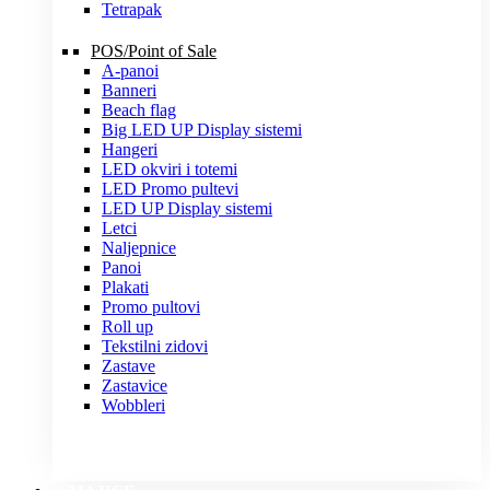
Tetrapak
POS/Point of Sale
A-panoi
Banneri
Beach flag
Big LED UP Display sistemi
Hangeri
LED okviri i totemi
LED Promo pultevi
LED UP Display sistemi
Letci
Naljepnice
Panoi
Plakati
Promo pultovi
Roll up
Tekstilni zidovi
Zastave
Zastavice
Wobbleri