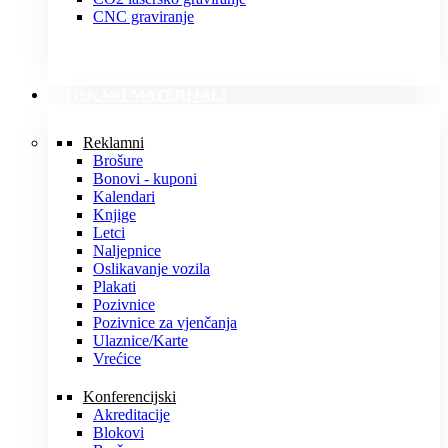
CNC graviranje
TISKANI MATERIJALI
Reklamni
Brošure
Bonovi - kuponi
Kalendari
Knjige
Letci
Naljepnice
Oslikavanje vozila
Plakati
Pozivnice
Pozivnice za vjenčanja
Ulaznice/Karte
Vrećice
Konferencijski
Akreditacije
Blokovi