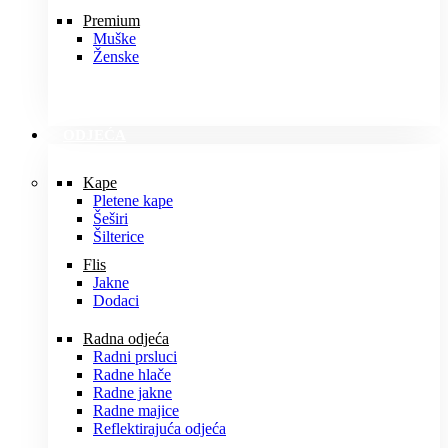
Premium
Muške
Ženske
ODJEĆA
Kape
Pletene kape
Šeširi
Šilterice
Flis
Jakne
Dodaci
Radna odjeća
Radni prsluci
Radne hlače
Radne jakne
Radne majice
Reflektirajuća odjeća