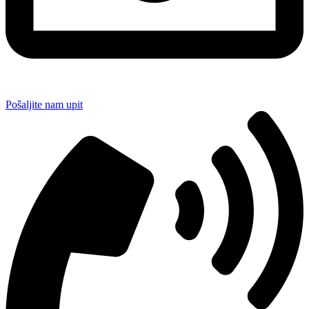
Pošaljite nam upit