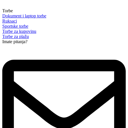
Torbe
Dokument i laptop torbe
Ruksaci
Sportske torbe
Torbe za kupovinu
Torbe za plažu
Imate pitanja?