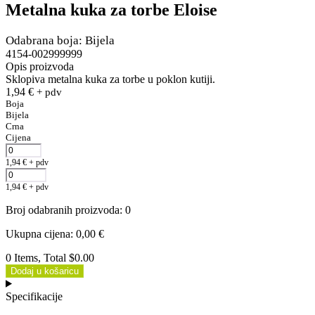
Metalna kuka za torbe Eloise
Odabrana boja: Bijela
4154-002999999
Opis proizvoda
Sklopiva metalna kuka za torbe u poklon kutiji.
1,94
€
+ pdv
Boja
Bijela
Crna
Cijena
1,94
€
+ pdv
1,94
€
+ pdv
Broj odabranih proizvoda
:
0
Ukupna cijena
:
0,00
€
0 Items, Total $0.00
Dodaj u košaricu
Specifikacije