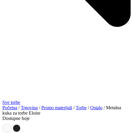
Sve torbe
Početna
/
Trgovina
/
Promo materijali
/
Torbe
/
Ostalo
/ Metalna
kuka za torbe Eloise
Dostupne boje