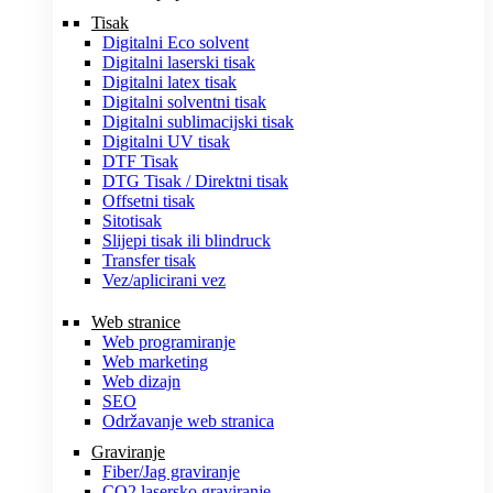
Tisak
Digitalni Eco solvent
Digitalni laserski tisak
Digitalni latex tisak
Digitalni solventni tisak
Digitalni sublimacijski tisak
Digitalni UV tisak
DTF Tisak
DTG Tisak / Direktni tisak
Offsetni tisak
Sitotisak
Slijepi tisak ili blindruck
Transfer tisak
Vez/aplicirani vez
Web stranice
Web programiranje
Web marketing
Web dizajn
SEO
Održavanje web stranica
Graviranje
Fiber/Jag graviranje
CO2 lasersko graviranje