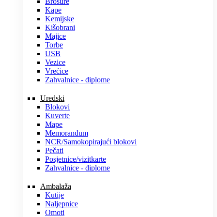
Brošure
Kape
Kemijske
Kišobrani
Majice
Torbe
USB
Vezice
Vrećice
Zahvalnice - diplome
Uredski
Blokovi
Kuverte
Mape
Memorandum
NCR/Samokopirajući blokovi
Pečati
Posjetnice/vizitkarte
Zahvalnice - diplome
Ambalaža
Kutije
Naljepnice
Omoti