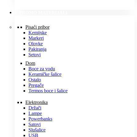
PROMO MATERIJALI
Pisaći pribor
Kemijske
Markeri
Olovke
Pakiranja
Setovi
Dom
Boce za vodu
Keramičke šalice
Ostalo
Pregače
Termos boce i šalice
Elektronika
Držači
Lampe
Powerbanks
Satovi
Slušalice
USB