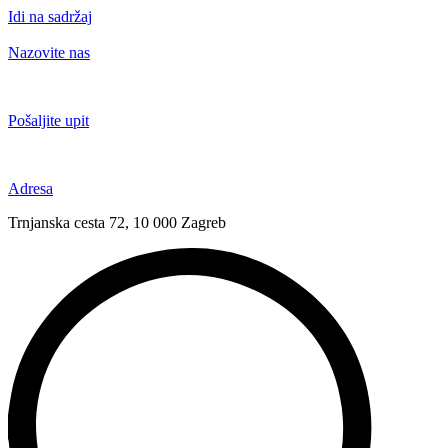
Idi na sadržaj
Nazovite nas
+385 91 6673 789
Pošaljite upit
novival@novival.hr
Adresa
Trnjanska cesta 72, 10 000 Zagreb