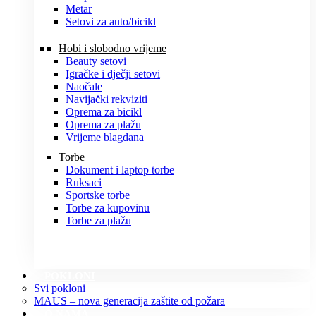
Metar
Setovi za auto/bicikl
Hobi i slobodno vrijeme
Beauty setovi
Igračke i dječji setovi
Naočale
Navijački rekviziti
Oprema za bicikl
Oprema za plažu
Vrijeme blagdana
Torbe
Dokument i laptop torbe
Ruksaci
Sportske torbe
Torbe za kupovinu
Torbe za plažu
POKLONI
Svi pokloni
MAUS – nova generacija zaštite od požara
O NAMA