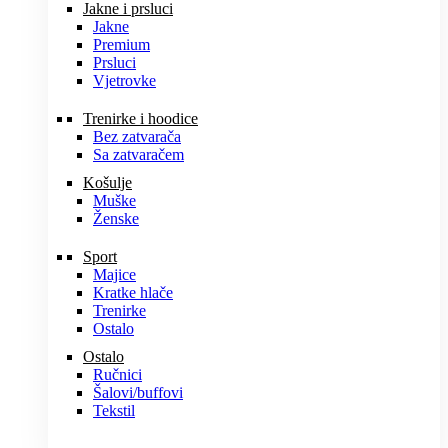
Jakne i prsluci
Jakne
Premium
Prsluci
Vjetrovke
Trenirke i hoodice
Bez zatvarača
Sa zatvaračem
Košulje
Muške
Ženske
Sport
Majice
Kratke hlače
Trenirke
Ostalo
Ostalo
Ručnici
Šalovi/buffovi
Tekstil