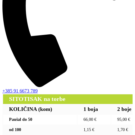
+385 91 6673 789
SITOTISAK na torbe
KOLIČINA (kom)
1 boja
2 boje
Paušal do 50
66,00 €
95,00 €
od 100
1,15 €
1,70 €