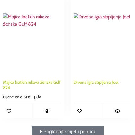
Majica kratkih rukava ženska Gulf
Drvena igra strpljenja Joel
824
+ pdv
Cijena: od
8,61
€
Pogledajte cijelu ponudu