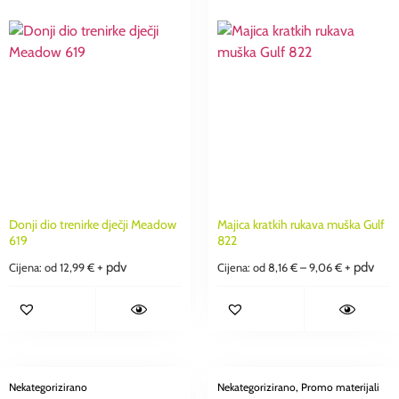
Donji dio trenirke dječji Meadow
Majica kratkih rukava muška Gulf
619
822
+ pdv
+ pdv
Cijena: od
12,99
€
Cijena: od
8,16
€
–
9,06
€
Nekategorizirano
Nekategorizirano
, Promo materijali