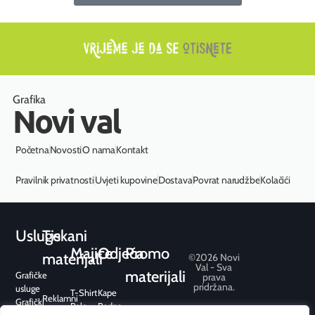
Grafika
Novi val
Početna
Novosti
O nama
Kontakt
Pravilnik privatnosti
Uvjeti kupovine
Dostava
Povrat narudžbe
Kolačići
Usluge
Tiskani
Majice
Odjeća
Promo
materijali
©2026 Novi
Val - Sva
materijali
Grafičke
prava
pridržana.
usluge
T-Shirt
Kape
Reklamni
Grafički
Polo
Radna
Konferencijski