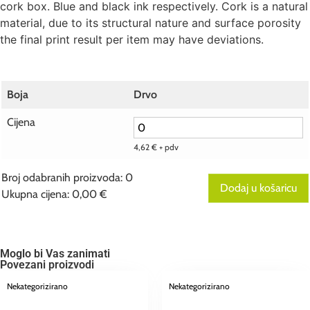
cork box. Blue and black ink respectively. Cork is a natural
material, due to its structural nature and surface porosity
the final print result per item may have deviations.
Boja
Drvo
Cijena
4,62
€
+ pdv
Broj odabranih proizvoda
:
0
Dodaj u košaricu
Ukupna cijena
:
0,00 €
0
Broj
odabranih
proizvoda.
Your
Moglo bi Vas zanimati
total
Povezani proizvodi
is
0,00 €
Nekategorizirano
Nekategorizirano