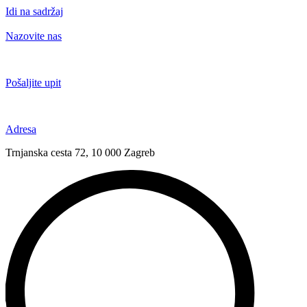
Idi na sadržaj
Nazovite nas
+385 91 6673 789
Pošaljite upit
novival@novival.hr
Adresa
Trnjanska cesta 72, 10 000 Zagreb