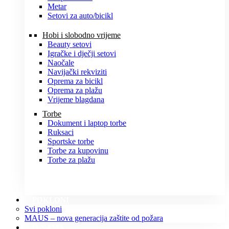
Metar
Setovi za auto/bicikl
Hobi i slobodno vrijeme
Beauty setovi
Igračke i dječji setovi
Naočale
Navijački rekviziti
Oprema za bicikl
Oprema za plažu
Vrijeme blagdana
Torbe
Dokument i laptop torbe
Ruksaci
Sportske torbe
Torbe za kupovinu
Torbe za plažu
POKLONI
Svi pokloni
MAUS – nova generacija zaštite od požara
O NAMA