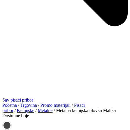
Sav pisaći pribor
Početna
/
Trgovina
/
Promo materijali
/
Pisaći
pribor
/
Kemijske
/
Metalne
/ Metalna kemijska olovka Malika
Dostupne boje