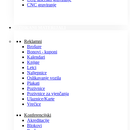
CNC graviranje
TISKANI MATERIJALI
Reklamni
Brošure
Bonovi - kuponi
Kalendari
Knjige
Letci
Naljepnice
Oslikavanje vozila
Plakati
Pozivnice
Pozivnice za vjenčanja
Ulaznice/Karte
Vrećice
Konferencijski
Akreditacije
Blokovi