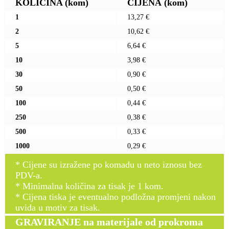
KOLIČINA
(kom)
CIJENA
(kom)
1
13,27 €
2
10,62 €
5
6,64 €
10
3,98 €
30
0,90 €
50
0,50 €
100
0,44 €
250
0,38 €
500
0,33 €
1000
0,29 €
* Cijene su izražene po komadu u neto iznosu bez
PDV-a.
* Minimalna količina za tisak je 1 kom.
* Cijena tiska je eventualno podložna promjeni nakon
uvida u motiv za tisak.
GRAVIRANJE na materijale od prokroma