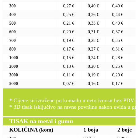
300
0,27 €
0,40 €
0,49 €
400
0,25 €
0,36 €
0,44 €
500
0,21 €
0,33 €
0,40 €
600
0,20 €
0,31 €
0,37 €
700
0,19 €
0,28 €
0,35 €
800
0,17 €
0,27 €
0,31 €
1000
0,15 €
0,24 €
0,28 €
2000
0,13 €
0,20 €
0,25 €
3000
0,11 €
0,19 €
0,20 €
5000
0,07 €
0,16 €
0,17 €
* Cijene su izražene po komadu u neto iznosu bez PDV-a
* 3D tisak isključivo na ravne površine nakon uvida u gr
TISAK na metal i gumu
KOLIČINA
(kom)
1 boja
2 boje