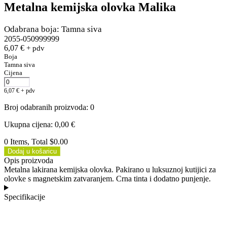
Metalna kemijska olovka Malika
Odabrana boja: Tamna siva
2055-050999999
6,07
€
+ pdv
Boja
Tamna siva
Cijena
6,07
€
+ pdv
Broj odabranih proizvoda
:
0
Ukupna cijena
:
0,00
€
0 Items, Total $0.00
Dodaj u košaricu
Opis proizvoda
Metalna lakirana kemijska olovka. Pakirano u luksuznoj kutijici za
olovke s magnetskim zatvaranjem. Crna tinta i dodatno punjenje.
Specifikacije