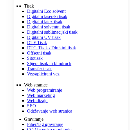
Tisak
Digitalni Eco solvent
Digitalni laserski tisak
Digitalni latex tisak
Digitalni solventni tisak
Digitalni sublimacijski tisak
Digitalni UV tisak
DTF Tisak
DTG Tisak / Direktni tisak
Offsetni tisak
Sitotisak
Slijepi tisak ili blindruck
Transfer tisak
Vez/aplicirani vez
Web stranice
Web programiranje
Web marketing
Web dizajn
SEO
Održavanje web stranica
Graviranje
Fiber/Jag graviranje
CO2 lasersko graviranje