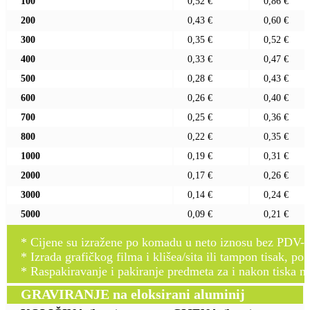
100
0,52 €
0,86 €
200
0,43 €
0,60 €
300
0,35 €
0,52 €
400
0,33 €
0,47 €
500
0,28 €
0,43 €
600
0,26 €
0,40 €
700
0,25 €
0,36 €
800
0,22 €
0,35 €
1000
0,19 €
0,31 €
2000
0,17 €
0,26 €
3000
0,14 €
0,24 €
5000
0,09 €
0,21 €
* Cijene su izražene po komadu u neto iznosu bez PDV-a
* Izrada grafičkog filma i klišea/sita ili tampon tisak, po 
* Raspakiravanje i pakiranje predmeta za i nakon tiska n
GRAVIRANJE na eloksirani aluminij