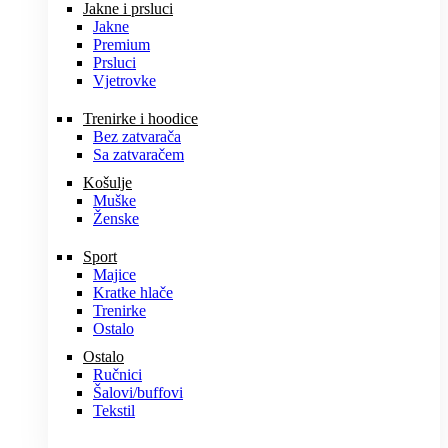
Jakne i prsluci
Jakne
Premium
Prsluci
Vjetrovke
Trenirke i hoodice
Bez zatvarača
Sa zatvaračem
Košulje
Muške
Ženske
Sport
Majice
Kratke hlače
Trenirke
Ostalo
Ostalo
Ručnici
Šalovi/buffovi
Tekstil