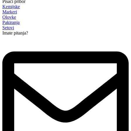
Pisaći pribor
Kemijske
Markeri
Olovke
Pakiranja
Setovi
Imate pitanja?