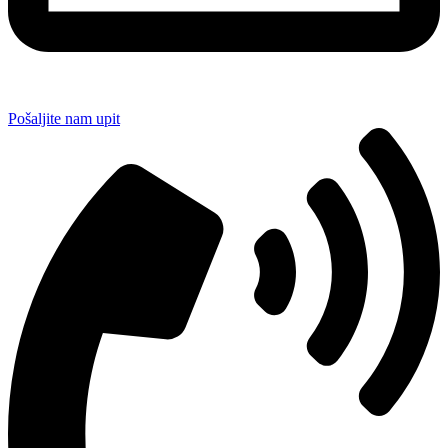
Pošaljite nam upit