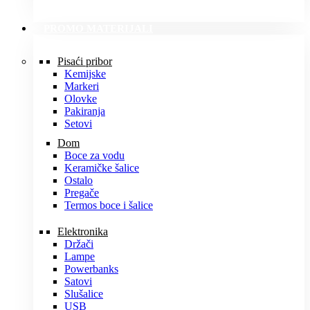
PROMO MATERIJALI
Pisaći pribor
Kemijske
Markeri
Olovke
Pakiranja
Setovi
Dom
Boce za vodu
Keramičke šalice
Ostalo
Pregače
Termos boce i šalice
Elektronika
Držači
Lampe
Powerbanks
Satovi
Slušalice
USB