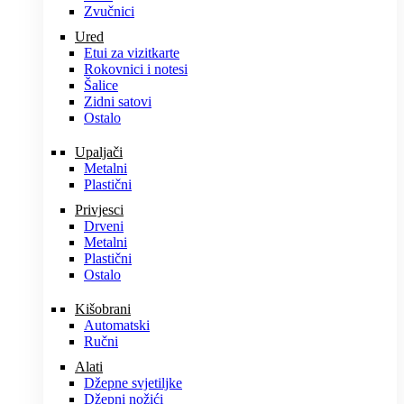
Zvučnici
Ured
Etui za vizitkarte
Rokovnici i notesi
Šalice
Zidni satovi
Ostalo
Upaljači
Metalni
Plastični
Privjesci
Drveni
Metalni
Plastični
Ostalo
Kišobrani
Automatski
Ručni
Alati
Džepne svjetiljke
Džepni nožići