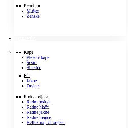
Premium
Muške
Ženske
ODJEĆA
Kape
Pletene kape
Šeširi
Šilterice
Flis
Jakne
Dodaci
Radna odjeća
Radni prsluci
Radne hlače
Radne jakne
Radne majice
Reflektirajuća odjeća