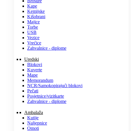
Brošure
Kape
Kemijske
Kišobrani
Majice
Torbe
USB
Vezice
Vrećice
Zahvalnice - diplome
Uredski
Blokovi
Kuverte
Mape
Memorandum
NCR/Samokopirajući blokovi
Pečati
Posjetnice/vizitkarte
Zahvalnice - diplome
Ambalaža
Kutije
Naljepnice
Omoti