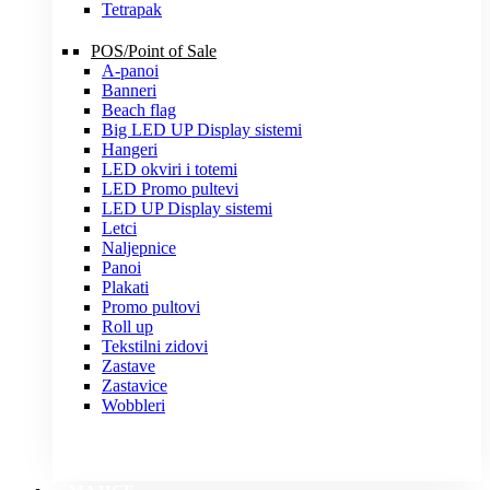
Tetrapak
POS/Point of Sale
A-panoi
Banneri
Beach flag
Big LED UP Display sistemi
Hangeri
LED okviri i totemi
LED Promo pultevi
LED UP Display sistemi
Letci
Naljepnice
Panoi
Plakati
Promo pultovi
Roll up
Tekstilni zidovi
Zastave
Zastavice
Wobbleri