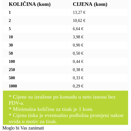
KOLIČINA
(kom)
CIJENA
(kom)
1
13,27 €
2
10,62 €
5
6,64 €
10
3,98 €
30
0,90 €
50
0,50 €
100
0,44 €
250
0,38 €
500
0,33 €
1000
0,29 €
* Cijene su izražene po komadu u neto iznosu bez
PDV-a.
* Minimalna količina za tisak je 1 kom.
* Cijena tiska je eventualno podložna promjeni nakon
uvida u motiv za tisak.
Moglo bi Vas zanimati