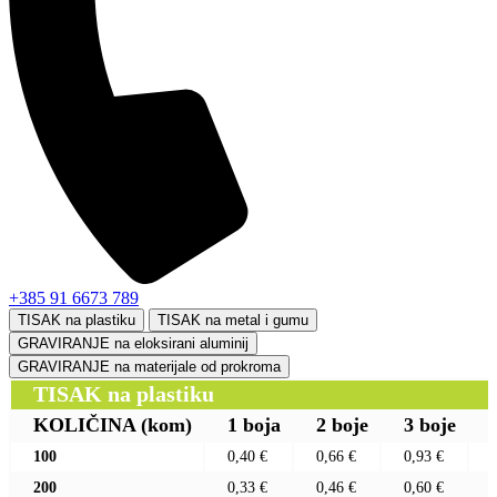
+385 91 6673 789
TISAK na plastiku
TISAK na metal i gumu
GRAVIRANJE na eloksirani aluminij
GRAVIRANJE na materijale od prokroma
TISAK na plastiku
KOLIČINA
(kom)
1 boja
2 boje
3 boje
100
0,40 €
0,66 €
0,93 €
200
0,33 €
0,46 €
0,60 €