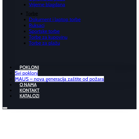
Vrijeme blagdana
Torbe
Dokument i laptop torbe
Ruksaci
Sportske torbe
Torbe za kupovinu
Torbe za plažu
POKLONI
Svi pokloni
MAUS – nova generacija zaštite od požara
O NAMA
KONTAKT
KATALOZI