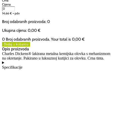
Crna
Cijena
14,66
€
+ pdv
Broj odabranih proizvoda
:
0
Ukupna cijena
:
0,00 €
0 Broj odabranih proizvoda. Your total is
0,00 €
Dodaj u košaricu
Opis proizvoda
Charles Dickens® lakirana metalna kemijska olovka s mehanizmom
na okretanje. Pakirano u luksuznoj kutijici za olovku. Crna tinta.
Specifikacije