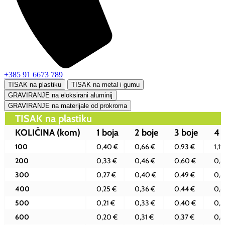
+385 91 6673 789
TISAK na plastiku
TISAK na metal i gumu
GRAVIRANJE na eloksirani aluminij
GRAVIRANJE na materijale od prokroma
TISAK na plastiku
KOLIČINA
(kom)
1 boja
2 boje
3 boje
4 
100
0,40 €
0,66 €
0,93 €
1,19
200
0,33 €
0,46 €
0,60 €
0,8
300
0,27 €
0,40 €
0,49 €
0,6
400
0,25 €
0,36 €
0,44 €
0,6
500
0,21 €
0,33 €
0,40 €
0,5
600
0,20 €
0,31 €
0,37 €
0,4