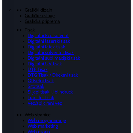
Grafički dizajn
Grafičke usluge
Grafička priprema
Tisak
Digitalni Eco solvent
Digitalni laserski tisak
Digitalni latex tisak
Digitalni solventni tisak
Digitalni sublimacijski tisak
Digitalni UV tisak
DTF Tisak
DTG Tisak / Direktni tisak
Offsetni tisak
Sitotisak
Slijepi tisak ili blindruck
Transfer tisak
Vez/aplicirani vez
Web stranice
Web programiranje
Web marketing
Web dizajn