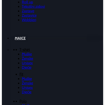
Roll up
Tekstilni zidovi
Zastave
Zastavice
Wobbleri
MAJICE
T-shirt
Muške
Ženske
Unisex
Dječje
Fit
Muške
Ženske
Unisex
Dječje
Polo