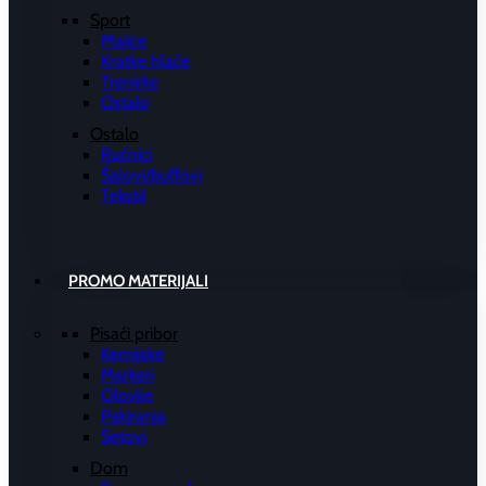
Sport
Majice
Kratke hlače
Trenirke
Ostalo
Ostalo
Ručnici
Šalovi/buffovi
Tekstil
PROMO MATERIJALI
Pisaći pribor
Kemijske
Markeri
Olovke
Pakiranja
Setovi
Dom