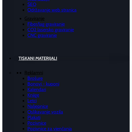
SEO
Održavanje web stranica
Graviranje
Fiber/Jag graviranje
CO2 lasersko graviranje
CNC graviranje
TISKANI MATERIJALI
Reklamni
Brošure
Bonovi - kuponi
Kalendari
Knjige
Letci
Naljepnice
Oslikavanje vozila
Plakati
Pozivnice
Pozivnice za vjenčanja