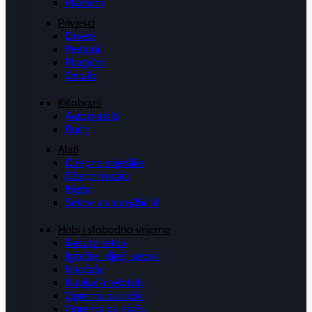
Plastični
Privjesci
Drveni
Metalni
Plastični
Ostalo
Kišobrani
Automatski
Ručni
Alati
Džepne svjetiljke
Džepni nožići
Metar
Setovi za auto/bicikl
Hobi i slobodno vrijeme
Beauty setovi
Igračke i dječji setovi
Naočale
Navijački rekviziti
Oprema za bicikl
Oprema za plažu