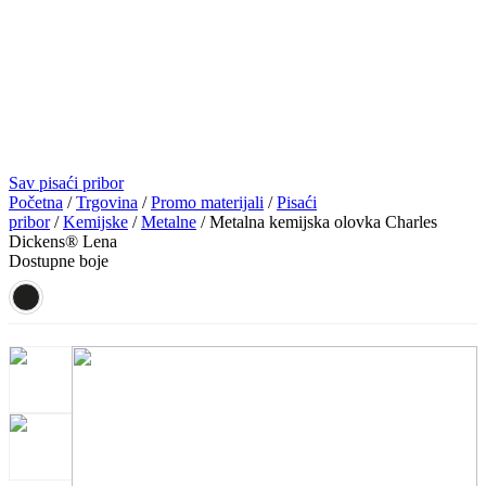
Sav pisaći pribor
Početna
/
Trgovina
/
Promo materijali
/
Pisaći
pribor
/
Kemijske
/
Metalne
/ Metalna kemijska olovka Charles
Dickens® Lena
Dostupne boje