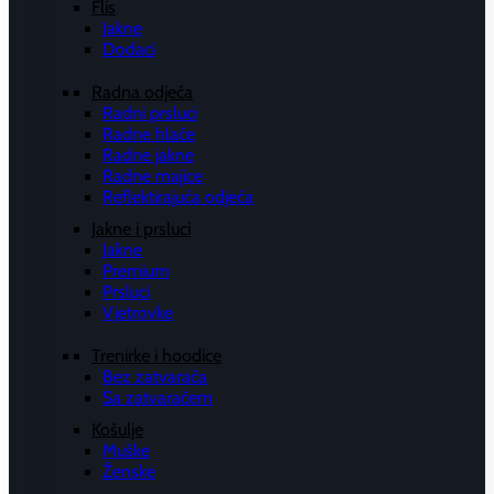
Flis
Jakne
Dodaci
Radna odjeća
Radni prsluci
Radne hlače
Radne jakne
Radne majice
Reflektirajuća odjeća
Jakne i prsluci
Jakne
Premium
Prsluci
Vjetrovke
Trenirke i hoodice
Bez zatvarača
Sa zatvaračem
Košulje
Muške
Ženske