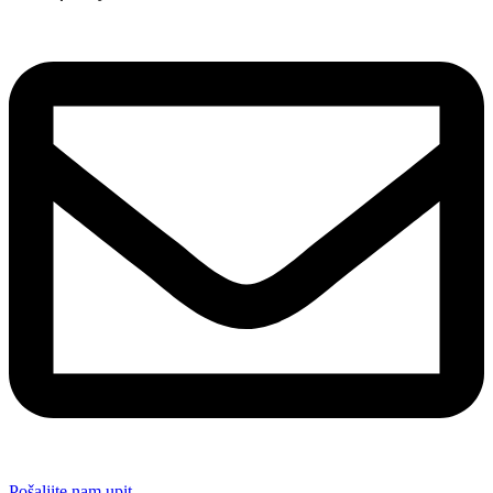
Pošaljite nam upit