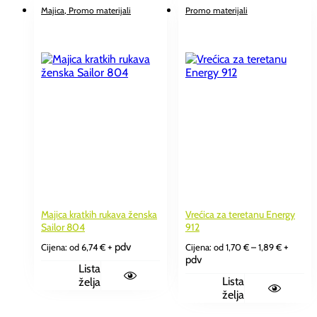
Majica
, Promo materijali
Promo materijali
Majica kratkih rukava ženska
Vrećica za teretanu Energy
Sailor 804
912
Raspon
+ pdv
+
Cijena: od
6,74
€
Cijena: od
1,70
€
–
1,89
€
cijena:
pdv
od
Lista
1,70 €
Lista
želja
do
želja
1,89 €