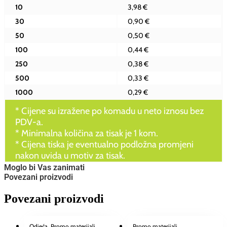
10
3,98 €
30
0,90 €
50
0,50 €
100
0,44 €
250
0,38 €
500
0,33 €
1000
0,29 €
* Cijene su izražene po komadu u neto iznosu bez
PDV-a.
* Minimalna količina za tisak je 1 kom.
* Cijena tiska je eventualno podložna promjeni
nakon uvida u motiv za tisak.
Moglo bi Vas zanimati
Povezani proizvodi
Povezani proizvodi
Odjeća
, Promo materijali
Promo materijali