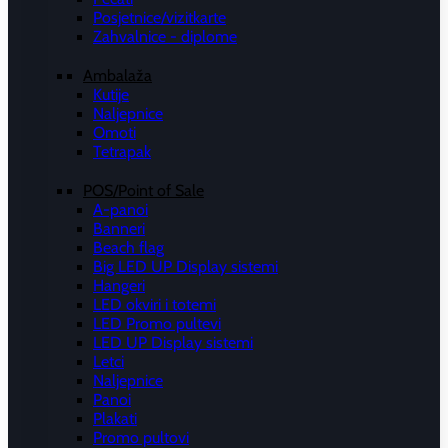
Posjetnice/vizitkarte
Zahvalnice - diplome
Ambalaža
Kutije
Naljepnice
Omoti
Tetrapak
POS/Point of Sale
A-panoi
Banneri
Beach flag
Big LED UP Display sistemi
Hangeri
LED okviri i totemi
LED Promo pultevi
LED UP Display sistemi
Letci
Naljepnice
Panoi
Plakati
Promo pultovi