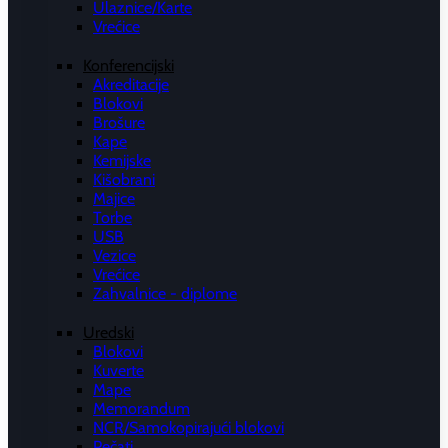
Ulaznice/Karte
Vrećice
Konferencijski
Akreditacije
Blokovi
Brošure
Kape
Kemijske
Kišobrani
Majice
Torbe
USB
Vezice
Vrećice
Zahvalnice - diplome
Uredski
Blokovi
Kuverte
Mape
Memorandum
NCR/Samokopirajući blokovi
Pečati