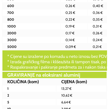
600
0,26 €
0,40 €
700
0,25 €
0,36 €
800
0,22 €
0,35 €
1000
0,19 €
0,31 €
2000
0,17 €
0,26 €
3000
0,14 €
0,24 €
5000
0,09 €
0,21 €
* Cijene su izražene po komadu u neto iznosu bez PDV-
* Izrada grafičkog filma i klišea/sita ili tampon tisak, po 
* Raspakiravanje i pakiranje predmeta za i nakon tiska
GRAVIRANJE na eloksirani aluminij
KOLIČINA
(kom)
CIJENA
(kom)
1
13,27 €
2
10,62 €
5
6,64 €