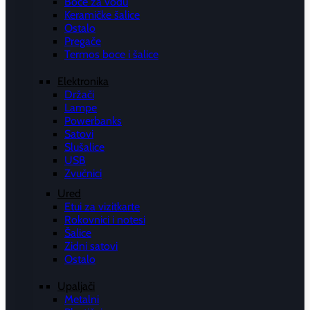
Boce za vodu
Keramičke šalice
Ostalo
Pregače
Termos boce i šalice
Elektronika
Držači
Lampe
Powerbanks
Satovi
Slušalice
USB
Zvučnici
Ured
Etui za vizitkarte
Rokovnici i notesi
Šalice
Zidni satovi
Ostalo
Upaljači
Metalni