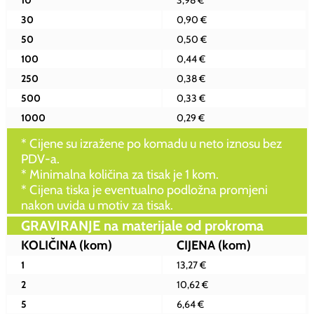
10
3,98 €
30
0,90 €
50
0,50 €
100
0,44 €
250
0,38 €
500
0,33 €
1000
0,29 €
* Cijene su izražene po komadu u neto iznosu bez
PDV-a.
* Minimalna količina za tisak je 1 kom.
* Cijena tiska je eventualno podložna promjeni
nakon uvida u motiv za tisak.
GRAVIRANJE na materijale od prokroma
KOLIČINA
(kom)
CIJENA
(kom)
1
13,27 €
2
10,62 €
5
6,64 €