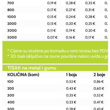
700
0,19 €
0,28 €
0,35 €
0,4
800
0,17 €
0,27 €
0,31 €
0,4
1000
0,15 €
0,24 €
0,28 €
0,3
2000
0,13 €
0,20 €
0,25 €
0,2
3000
0,11 €
0,19 €
0,20 €
0,2
5000
0,07 €
0,16 €
0,17 €
0,2
* Cijene su izražene po komadu u neto iznosu bez PDV-
* 3D tisak isključivo na ravne površine nakon uvida u gr
TISAK na metal i gumu
KOLIČINA
(kom)
1 boja
2 boje
100
0,52 €
0,86 €
200
0,43 €
0,60 €
300
0,35 €
0,52 €
400
0,33 €
0,47 €
500
0,28 €
0,43 €