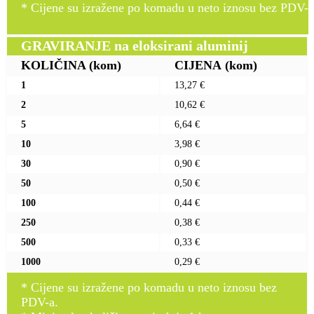
* Cijene su izražene po komadu u neto iznosu bez PDV-a
GRAVIRANJE na eloksirani aluminij
KOLIČINA
(kom)
CIJENA
(kom)
1
13,27 €
2
10,62 €
5
6,64 €
10
3,98 €
30
0,90 €
50
0,50 €
100
0,44 €
250
0,38 €
500
0,33 €
1000
0,29 €
* Cijene su izražene po komadu u neto iznosu bez
PDV-a.