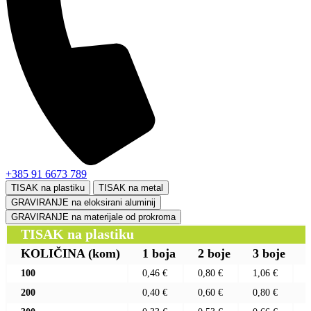
+385 91 6673 789
TISAK na plastiku
TISAK na metal
GRAVIRANJE na eloksirani aluminij
GRAVIRANJE na materijale od prokroma
TISAK na plastiku
KOLIČINA
(kom)
1 boja
2 boje
3 boje
100
0,46 €
0,80 €
1,06 €
200
0,40 €
0,60 €
0,80 €