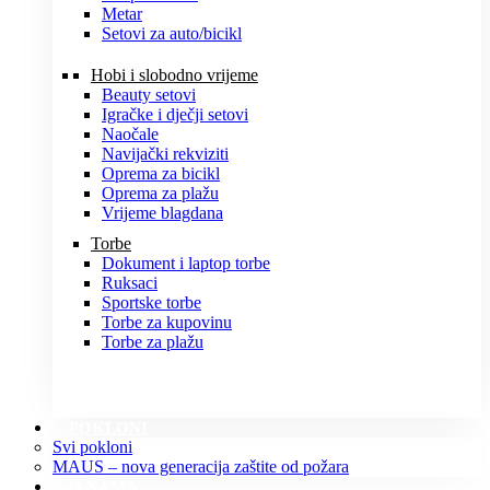
Metar
Setovi za auto/bicikl
Hobi i slobodno vrijeme
Beauty setovi
Igračke i dječji setovi
Naočale
Navijački rekviziti
Oprema za bicikl
Oprema za plažu
Vrijeme blagdana
Torbe
Dokument i laptop torbe
Ruksaci
Sportske torbe
Torbe za kupovinu
Torbe za plažu
POKLONI
Svi pokloni
MAUS – nova generacija zaštite od požara
O NAMA