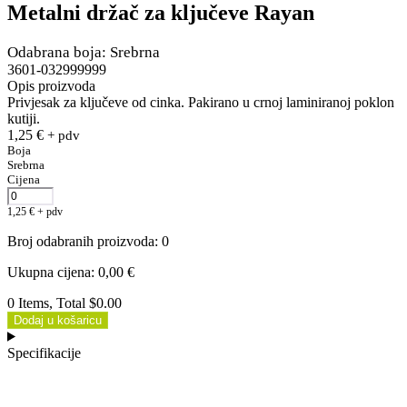
Metalni držač za ključeve Rayan
Odabrana boja: Srebrna
3601-032999999
Opis proizvoda
Privjesak za ključeve od cinka. Pakirano u crnoj laminiranoj poklon
kutiji.
1,25
€
+ pdv
Boja
Srebrna
Cijena
1,25
€
+ pdv
Broj odabranih proizvoda
:
0
Ukupna cijena
:
0,00
€
0 Items, Total $0.00
Dodaj u košaricu
Specifikacije