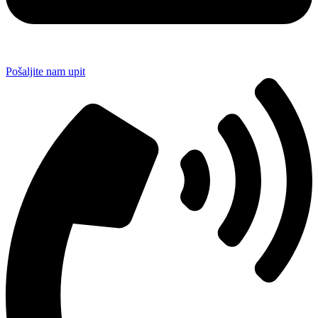
Pošaljite nam upit