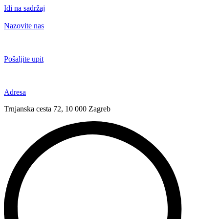
Idi na sadržaj
Nazovite nas
+385 91 6673 789
Pošaljite upit
novival@novival.hr
Adresa
Trnjanska cesta 72, 10 000 Zagreb