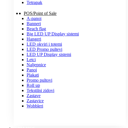
Tetrapak
POS/Point of Sale
A-panoi
Banneri
Beach flag
Big LED UP Display sistemi
Hangeri
LED okviri i totemi
LED Promo pultevi
LED UP Display sistemi
Letci
Naljepnice
Panoi
Plakati
Promo pultovi
Roll up
Tekstilni zidovi
Zastave
Zastavice
Wobbleri