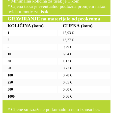
* Minimalna količina za tisak je 1 kom.
* Cijena tiska je eventualno podložna promjeni nakon
uvida u motiv za tisak.
GRAVIRANJE na materijale od prokroma
KOLIČINA
(kom)
CIJENA
(kom)
1
15,93 €
2
13,27 €
5
9,29 €
10
6,64 €
30
1,17 €
50
0,77 €
100
0,70 €
250
0,65 €
500
0,60 €
1000
0,56 €
* Cijene su izražene po komadu u neto iznosu bez