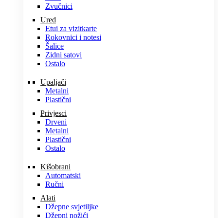
Zvučnici
Ured
Etui za vizitkarte
Rokovnici i notesi
Šalice
Zidni satovi
Ostalo
Upaljači
Metalni
Plastični
Privjesci
Drveni
Metalni
Plastični
Ostalo
Kišobrani
Automatski
Ručni
Alati
Džepne svjetiljke
Džepni nožići