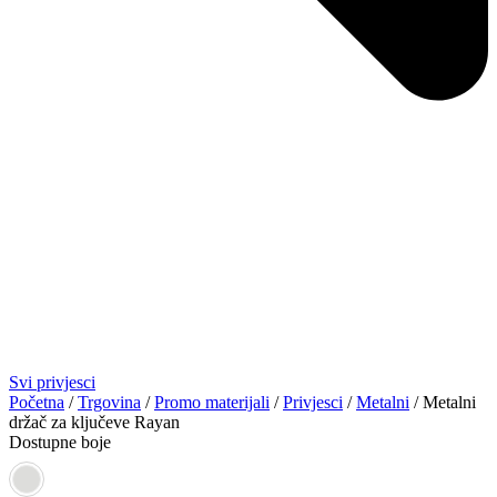
Svi privjesci
Početna
/
Trgovina
/
Promo materijali
/
Privjesci
/
Metalni
/ Metalni
držač za ključeve Rayan
Dostupne boje