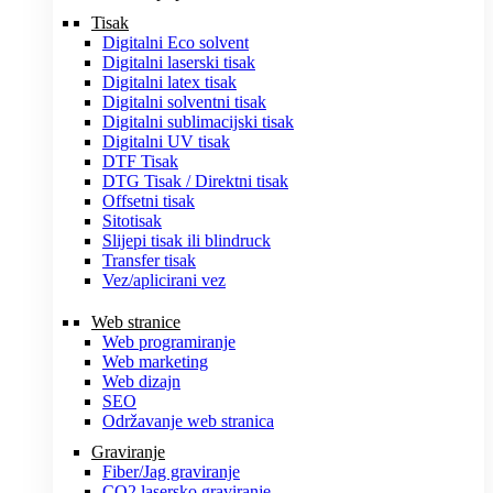
Tisak
Digitalni Eco solvent
Digitalni laserski tisak
Digitalni latex tisak
Digitalni solventni tisak
Digitalni sublimacijski tisak
Digitalni UV tisak
DTF Tisak
DTG Tisak / Direktni tisak
Offsetni tisak
Sitotisak
Slijepi tisak ili blindruck
Transfer tisak
Vez/aplicirani vez
Web stranice
Web programiranje
Web marketing
Web dizajn
SEO
Održavanje web stranica
Graviranje
Fiber/Jag graviranje
CO2 lasersko graviranje