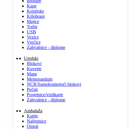
Brošure
Kape
Kemijske
Kišobrani
Majice
Torbe
USB
Vezice
Vrećice
Zahvalnice - diplome
Uredski
Blokovi
Kuverte
Mape
Memorandum
NCR/Samokopirajući blokovi
Pečati
Posjetnice/vizitkarte
Zahvalnice - diplome
Ambalaža
Kutije
Naljepnice
Omoti