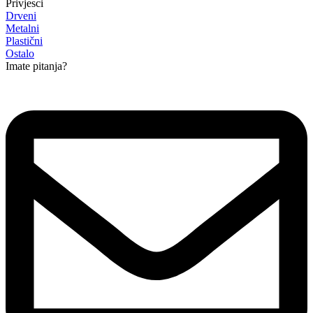
Privjesci
Drveni
Metalni
Plastični
Ostalo
Imate pitanja?