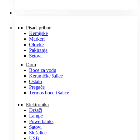
PROMO MATERIJALI
Pisaći pribor
Kemijske
Markeri
Olovke
Pakiranja
Setovi
Dom
Boce za vodu
Keramičke šalice
Ostalo
Pregače
Termos boce i šalice
Elektronika
Držači
Lampe
Powerbanks
Satovi
Slušalice
USB