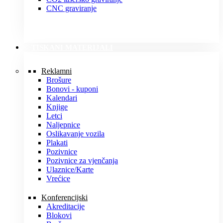
CNC graviranje
TISKANI MATERIJALI
Reklamni
Brošure
Bonovi - kuponi
Kalendari
Knjige
Letci
Naljepnice
Oslikavanje vozila
Plakati
Pozivnice
Pozivnice za vjenčanja
Ulaznice/Karte
Vrećice
Konferencijski
Akreditacije
Blokovi