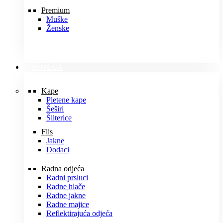
Premium
Muške
Ženske
ODJEĆA
Kape
Pletene kape
Šeširi
Šilterice
Flis
Jakne
Dodaci
Radna odjeća
Radni prsluci
Radne hlače
Radne jakne
Radne majice
Reflektirajuća odjeća