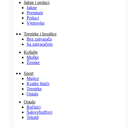
Jakne i prsluci
Jakne
Premium
Prsluci
Vjetrovke
Trenirke i hoodice
Bez zatvarača
Sa zatvaračem
Košulje
Muške
Ženske
Sport
Majice
Kratke hlače
Trenirke
Ostalo
Ostalo
Ručnici
Šalovi/buffovi
Tekstil