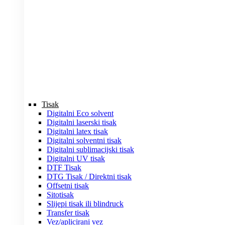
Tisak
Digitalni Eco solvent
Digitalni laserski tisak
Digitalni latex tisak
Digitalni solventni tisak
Digitalni sublimacijski tisak
Digitalni UV tisak
DTF Tisak
DTG Tisak / Direktni tisak
Offsetni tisak
Sitotisak
Slijepi tisak ili blindruck
Transfer tisak
Vez/aplicirani vez