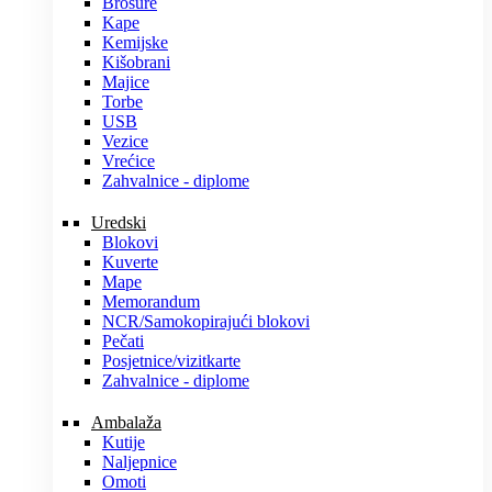
Brošure
Kape
Kemijske
Kišobrani
Majice
Torbe
USB
Vezice
Vrećice
Zahvalnice - diplome
Uredski
Blokovi
Kuverte
Mape
Memorandum
NCR/Samokopirajući blokovi
Pečati
Posjetnice/vizitkarte
Zahvalnice - diplome
Ambalaža
Kutije
Naljepnice
Omoti