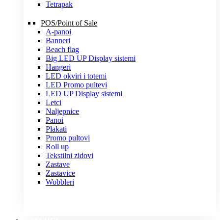
Tetrapak
POS/Point of Sale
A-panoi
Banneri
Beach flag
Big LED UP Display sistemi
Hangeri
LED okviri i totemi
LED Promo pultevi
LED UP Display sistemi
Letci
Naljepnice
Panoi
Plakati
Promo pultovi
Roll up
Tekstilni zidovi
Zastave
Zastavice
Wobbleri