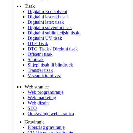
Tisak
Digitalni Eco solvent
Digitalni laserski tisak
Digitalni latex tisak
Digitalni solventni tisak
Digitalni sublimacijski tisak
Digitalni UV tisak
DTF Tisak
DTG Tisak / Direktni tisak
Offsetni tisak
Sitotisak
Slijepi tisak ili blindruck
Transfer tisak
Vez/aplicirani vez
Web stranice
Web programiranje
Web marketing
Web dizajn
SEO
Održavanje web stranica
Graviranje
Fiber/Jag graviranje
CO2 lasersko graviranje