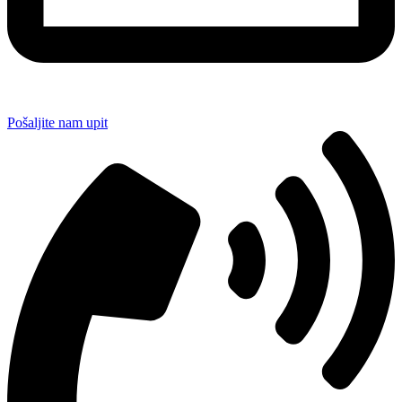
Pošaljite nam upit