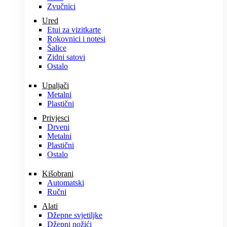
Zvučnici
Ured
Etui za vizitkarte
Rokovnici i notesi
Šalice
Zidni satovi
Ostalo
Upaljači
Metalni
Plastični
Privjesci
Drveni
Metalni
Plastični
Ostalo
Kišobrani
Automatski
Ručni
Alati
Džepne svjetiljke
Džepni nožići