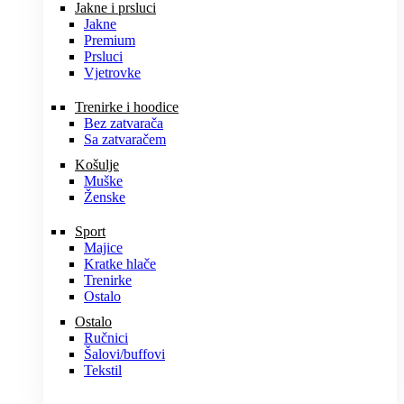
Jakne i prsluci
Jakne
Premium
Prsluci
Vjetrovke
Trenirke i hoodice
Bez zatvarača
Sa zatvaračem
Košulje
Muške
Ženske
Sport
Majice
Kratke hlače
Trenirke
Ostalo
Ostalo
Ručnici
Šalovi/buffovi
Tekstil