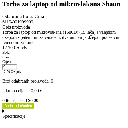
Torba za laptop od mikrovlakana Shaun
Odabrana boja: Crna
6119-001999999
Opis proizvoda
Torba za laptop od mikrovlakana (1680D) (15 inča) s vanjskim
džepom s patentnim zatvaračem, dva unutarnja džepa i podesivim
remenom za rame.
12,50
€
+ pdv
Boja
Crna
Cijena
12,50
€
+ pdv
Broj odabranih proizvoda
:
0
Ukupna cijena
:
0,00
€
0 Items, Total $0.00
Dodaj u košaricu
Specifikacije