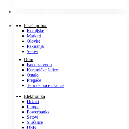
PROMO MATERIJALI
Pisaći pribor
Kemijske
Markeri
Olovke
Pakiranja
Setovi
Dom
Boce za vodu
Keramičke šalice
Ostalo
Pregače
Termos boce i šalice
Elektronika
Držači
Lampe
Powerbanks
Satovi
Slušalice
USB