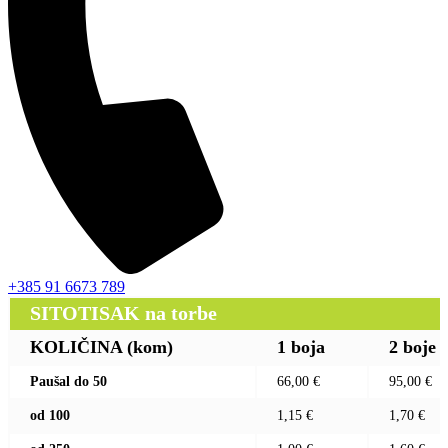
+385 91 6673 789
SITOTISAK na torbe
KOLIČINA (kom)
1 boja
2 boje
Paušal do 50
66,00 €
95,00 €
od 100
1,15 €
1,70 €