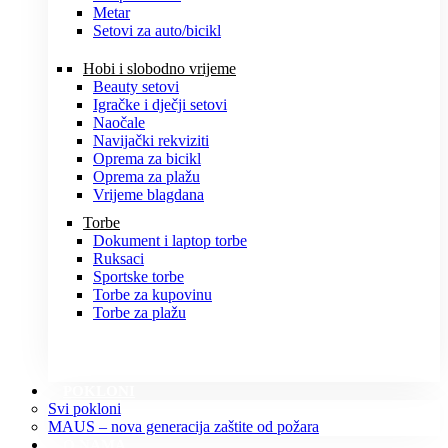
Metar
Setovi za auto/bicikl
Hobi i slobodno vrijeme
Beauty setovi
Igračke i dječji setovi
Naočale
Navijački rekviziti
Oprema za bicikl
Oprema za plažu
Vrijeme blagdana
Torbe
Dokument i laptop torbe
Ruksaci
Sportske torbe
Torbe za kupovinu
Torbe za plažu
POKLONI
Svi pokloni
MAUS – nova generacija zaštite od požara
O NAMA