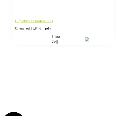
Clip okvir za postere D13
+ pdv
Cijena: od
31,84
€
Lista
želja