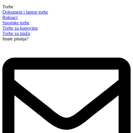
Torbe
Dokument i laptop torbe
Ruksaci
Sportske torbe
Torbe za kupovinu
Torbe za plažu
Imate pitanja?