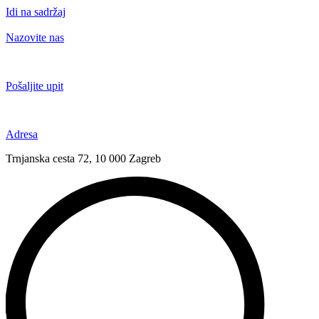
Idi na sadržaj
Nazovite nas
+385 91 6673 789
Pošaljite upit
novival@novival.hr
Adresa
Trnjanska cesta 72, 10 000 Zagreb