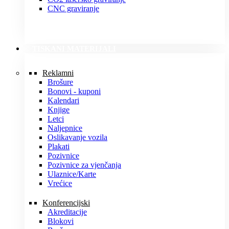
CNC graviranje
TISKANI MATERIJALI
Reklamni
Brošure
Bonovi - kuponi
Kalendari
Knjige
Letci
Naljepnice
Oslikavanje vozila
Plakati
Pozivnice
Pozivnice za vjenčanja
Ulaznice/Karte
Vrećice
Konferencijski
Akreditacije
Blokovi