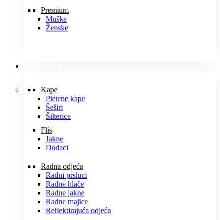
Premium
Muške
Ženske
ODJEĆA
Kape
Pletene kape
Šeširi
Šilterice
Flis
Jakne
Dodaci
Radna odjeća
Radni prsluci
Radne hlače
Radne jakne
Radne majice
Reflektirajuća odjeća