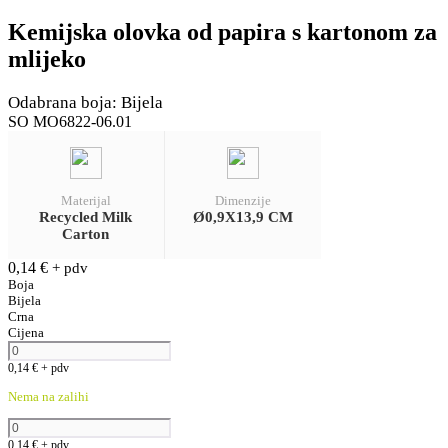
Kemijska olovka od papira s kartonom za
mlijeko
Odabrana boja: Bijela
SO MO6822-06.01
Materijal
Dimenzije
Recycled Milk
Ø0,9X13,9 CM
Carton
0,14
€
+ pdv
Boja
Bijela
Crna
Cijena
0,14
€
+ pdv
Nema na zalihi
0,14
€
+ pdv