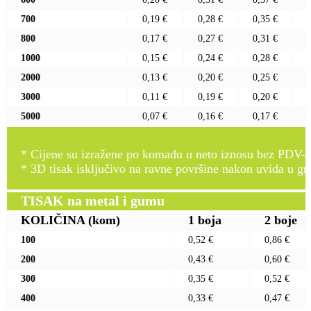
700
0,19 €
0,28 €
0,35 €
800
0,17 €
0,27 €
0,31 €
1000
0,15 €
0,24 €
0,28 €
2000
0,13 €
0,20 €
0,25 €
3000
0,11 €
0,19 €
0,20 €
5000
0,07 €
0,16 €
0,17 €
* Cijene su izražene po komadu u neto iznosu bez PDV-a
* 3D tisak isključivo na ravne površine nakon uvida u gr
TISAK na metal i gumu
KOLIČINA
(kom)
1 boja
2 boje
100
0,52 €
0,86 €
200
0,43 €
0,60 €
300
0,35 €
0,52 €
400
0,33 €
0,47 €