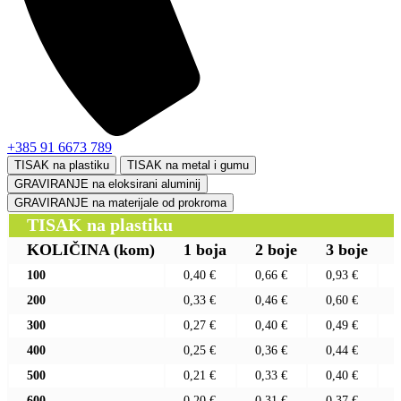
+385 91 6673 789
TISAK na plastiku
TISAK na metal i gumu
GRAVIRANJE na eloksirani aluminij
GRAVIRANJE na materijale od prokroma
TISAK na plastiku
KOLIČINA
(kom)
1 boja
2 boje
3 boje
100
0,40 €
0,66 €
0,93 €
200
0,33 €
0,46 €
0,60 €
300
0,27 €
0,40 €
0,49 €
400
0,25 €
0,36 €
0,44 €
500
0,21 €
0,33 €
0,40 €
600
0,20 €
0,31 €
0,37 €