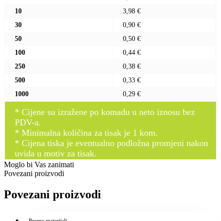
10
3,98 €
30
0,90 €
50
0,50 €
100
0,44 €
250
0,38 €
500
0,33 €
1000
0,29 €
* Cijene su izražene po komadu u neto iznosu bez
PDV-a.
* Minimalna količina za tisak je 1 kom.
* Cijena tiska je eventualno podložna promjeni nakon
uvida u motiv za tisak.
Moglo bi Vas zanimati
Povezani proizvodi
Povezani proizvodi
Promo materijali