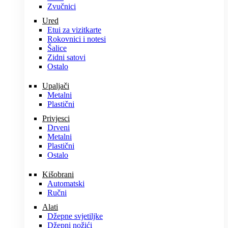
Zvučnici
Ured
Etui za vizitkarte
Rokovnici i notesi
Šalice
Zidni satovi
Ostalo
Upaljači
Metalni
Plastični
Privjesci
Drveni
Metalni
Plastični
Ostalo
Kišobrani
Automatski
Ručni
Alati
Džepne svjetiljke
Džepni nožići