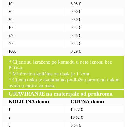
10
3,98 €
30
0,90 €
50
0,50 €
100
0,44 €
250
0,38 €
500
0,33 €
1000
0,29 €
* Cijene su izražene po komadu u neto iznosu bez
PDV-a.
* Minimalna količina za tisak je 1 kom.
* Cijena tiska je eventualno podložna promjeni nakon
uvida u motiv za tisak.
GRAVIRANJE na materijale od prokroma
KOLIČINA
(kom)
CIJENA
(kom)
1
13,27 €
2
10,62 €
5
6,64 €