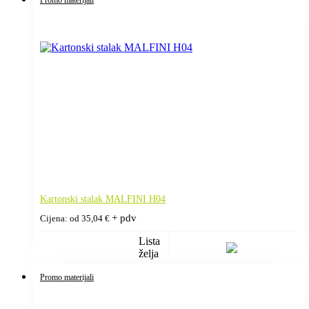
Kartonski stalak MALFINI H04
+ pdv
Cijena: od
35,04
€
Lista
želja
Promo materijali