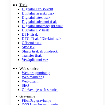
Tisak
Digitalni Eco solvent
Digitalni laserski tisak
Digitalni latex tisak
Digitalni solventni tisak
Digitalni sublimacijski tisak
Digitalni UV tisak
DTF Tisak
DTG Tisak / Direktni tisak
Offsetni tisak
Sitotisak
Slijepi tisak ili blindruck
Transfer tisak
Vez/aplicirani vez
Web stranice
Web programiranje
Web marketing
Web dizajn
SEO
Održavanje web stranica
Graviranje
Fiber/Jag graviranje
CO2 lasersko graviranje