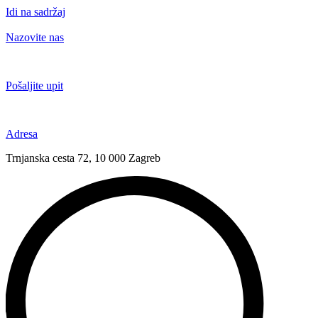
Idi na sadržaj
Nazovite nas
+385 91 6673 789
Pošaljite upit
novival@novival.hr
Adresa
Trnjanska cesta 72, 10 000 Zagreb