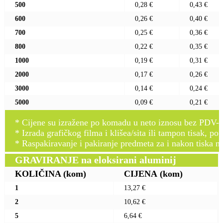
500
0,28 €
0,43 €
600
0,26 €
0,40 €
700
0,25 €
0,36 €
800
0,22 €
0,35 €
1000
0,19 €
0,31 €
2000
0,17 €
0,26 €
3000
0,14 €
0,24 €
5000
0,09 €
0,21 €
* Cijene su izražene po komadu u neto iznosu bez PDV-a
* Izrada grafičkog filma i klišea/sita ili tampon tisak, po 
* Raspakiravanje i pakiranje predmeta za i nakon tiska n
GRAVIRANJE na eloksirani aluminij
KOLIČINA
(kom)
CIJENA
(kom)
1
13,27 €
2
10,62 €
5
6,64 €