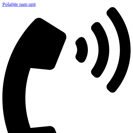
Pošaljite nam upit