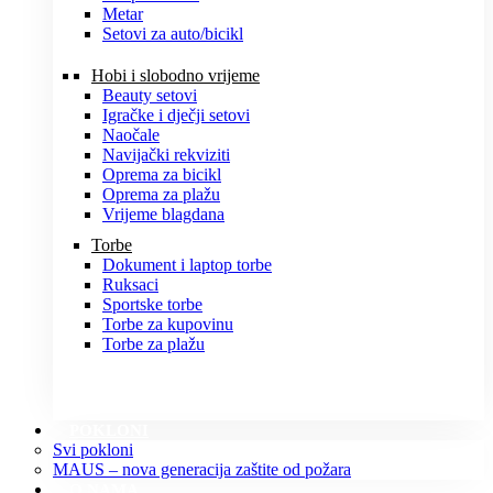
Metar
Setovi za auto/bicikl
Hobi i slobodno vrijeme
Beauty setovi
Igračke i dječji setovi
Naočale
Navijački rekviziti
Oprema za bicikl
Oprema za plažu
Vrijeme blagdana
Torbe
Dokument i laptop torbe
Ruksaci
Sportske torbe
Torbe za kupovinu
Torbe za plažu
POKLONI
Svi pokloni
MAUS – nova generacija zaštite od požara
O NAMA