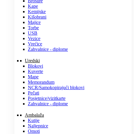
Brošure
Kape
Kemijske
Kišobrani
Majice
Torbe
USB
Vezice
Vrećice
Zahvalnice - diplome
Uredski
Blokovi
Kuverte
Mape
Memorandum
NCR/Samokopirajući blokovi
Pečati
Posjetnice/vizitkarte
Zahvalnice - diplome
Ambalaža
Kutije
Naljepnice
Omoti