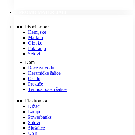
PROMO MATERIJALI
Pisaći pribor
Kemijske
Markeri
Olovke
Pakiranja
Setovi
Dom
Boce za vodu
Keramičke šalice
Ostalo
Pregače
Termos boce i šalice
Elektronika
Držači
Lampe
Powerbanks
Satovi
Slušalice
USB