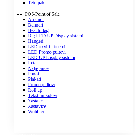
Tetrapak
POS/Point of Sale
A-panoi
Banneri
Beach flag
Big LED UP Display sistemi
Hangeri
LED okviri i totemi
LED Promo pultevi
LED UP Display sistemi
Letci
Naljepnice
Panoi
Plakati
Promo pultovi
Roll up
Tekstilni zidovi
Zastave
Zastavice
Wobbleri