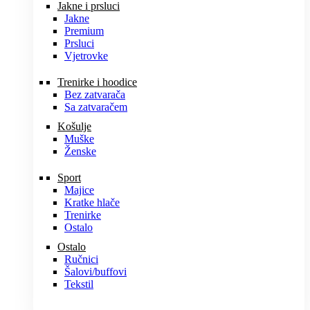
Jakne i prsluci
Jakne
Premium
Prsluci
Vjetrovke
Trenirke i hoodice
Bez zatvarača
Sa zatvaračem
Košulje
Muške
Ženske
Sport
Majice
Kratke hlače
Trenirke
Ostalo
Ostalo
Ručnici
Šalovi/buffovi
Tekstil