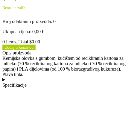
Nema na zalihi
Broj odabranih proizvoda
:
0
Ukupna cijena
:
0,00
€
0 Items, Total $0.00
Dodaj u košaricu
Opis proizvoda
Kemijska olovka s gumbom, kućištem od recikliranih kartona za
mlijeko (70 % recikliranog kartona za mlijeko i 30 % recikliranog
papira) i PLA dijelovima (od 100 % biorazgradivog kukuruza).
Plava tinta.
Specifikacije