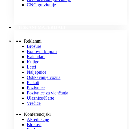
CNC graviranje
TISKANI MATERIJALI
Reklamni
Brošure
Bonovi - kuponi
Kalendari
Knjige
Letci
Naljepnice
Oslikavanje vozila
Plakati
Pozivnice
Pozivnice za vjenčanja
Ulaznice/Karte
Vrećice
Konferencijski
Akreditacije
Blokovi