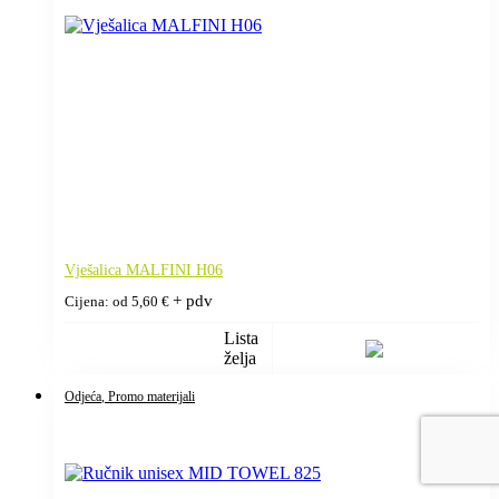
Vješalica MALFINI H06
+ pdv
Cijena: od
5,60
€
Lista
želja
Odjeća
, Promo materijali