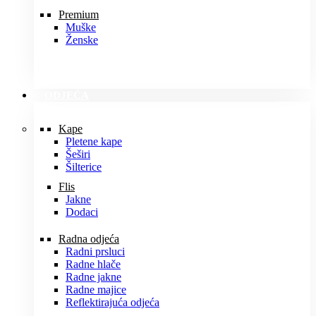
Premium
Muške
Ženske
ODJEĆA
Kape
Pletene kape
Šeširi
Šilterice
Flis
Jakne
Dodaci
Radna odjeća
Radni prsluci
Radne hlače
Radne jakne
Radne majice
Reflektirajuća odjeća