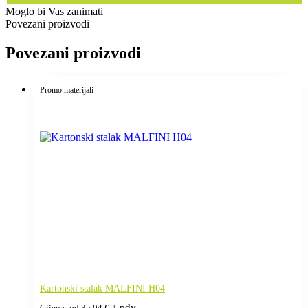
Moglo bi Vas zanimati
Povezani proizvodi
Povezani proizvodi
Promo materijali
Kartonski stalak MALFINI H04
+ pdv
Cijena: od
35,04
€