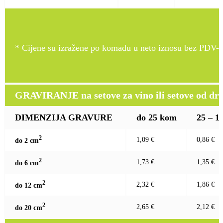
* Cijene su izražene po komadu u neto iznosu bez PDV-a
GRAVIRANJE na setove za vino ili setove od drv
DIMENZIJA GRAVURE
do 25 kom
25 – 1
2
1,09 €
0,86 €
do 2 c
m
2
1,73 €
1,35 €
do 6 c
m
2
2,32 €
1,86 €
do 12 c
m
2
2,65 €
2,12 €
do 20 c
m