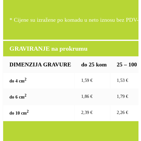
* Cijene su izražene po komadu u neto iznosu bez PDV-a
GRAVIRANJE na prokrumu
DIMENZIJA GRAVURE
do 25 kom
25 – 100
2
1,59 €
1,53 €
do 4 c
m
2
1,86 €
1,79 €
do 6 c
m
2
2,39 €
2,26 €
do 10 c
m