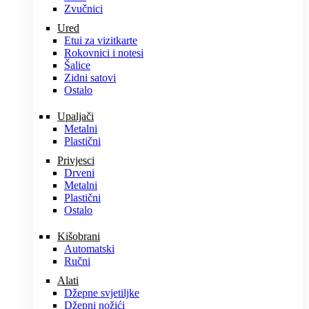
Zvučnici
Ured
Etui za vizitkarte
Rokovnici i notesi
Šalice
Zidni satovi
Ostalo
Upaljači
Metalni
Plastični
Privjesci
Drveni
Metalni
Plastični
Ostalo
Kišobrani
Automatski
Ručni
Alati
Džepne svjetiljke
Džepni nožići