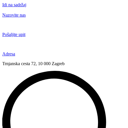
Idi na sadržaj
Nazovite nas
+385 91 6673 789
Pošaljite upit
novival@novival.hr
Adresa
Trnjanska cesta 72, 10 000 Zagreb