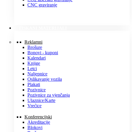
CNC graviranje
TISKANI MATERIJALI
Reklamni
Brošure
Bonovi - kuponi
Kalendari
Knjige
Letci
Naljepnice
Oslikavanje vozila
Plakati
Pozivnice
Pozivnice za vjenčanja
Ulaznice/Karte
Vrećice
Konferencijski
Akreditacije
Blokovi