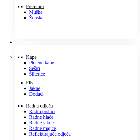
Premium
Muške
Ženske
ODJEĆA
Kape
Pletene kape
Šeširi
Šilterice
Flis
Jakne
Dodaci
Radna odjeća
Radni prsluci
Radne hlače
Radne jakne
Radne majice
Reflektirajuća odjeća