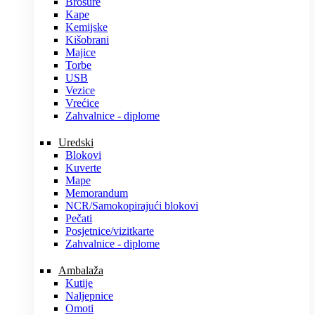
Brošure
Kape
Kemijske
Kišobrani
Majice
Torbe
USB
Vezice
Vrećice
Zahvalnice - diplome
Uredski
Blokovi
Kuverte
Mape
Memorandum
NCR/Samokopirajući blokovi
Pečati
Posjetnice/vizitkarte
Zahvalnice - diplome
Ambalaža
Kutije
Naljepnice
Omoti