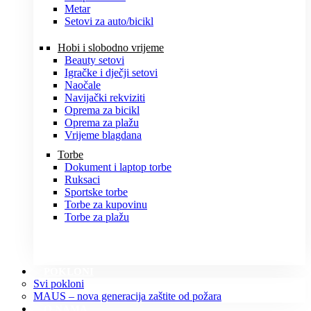
Metar
Setovi za auto/bicikl
Hobi i slobodno vrijeme
Beauty setovi
Igračke i dječji setovi
Naočale
Navijački rekviziti
Oprema za bicikl
Oprema za plažu
Vrijeme blagdana
Torbe
Dokument i laptop torbe
Ruksaci
Sportske torbe
Torbe za kupovinu
Torbe za plažu
POKLONI
Svi pokloni
MAUS – nova generacija zaštite od požara
O NAMA