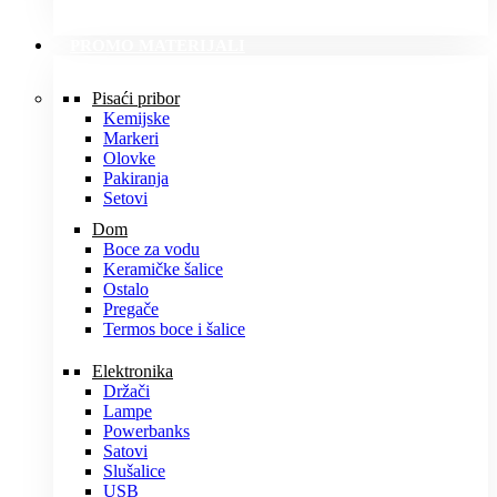
PROMO MATERIJALI
Pisaći pribor
Kemijske
Markeri
Olovke
Pakiranja
Setovi
Dom
Boce za vodu
Keramičke šalice
Ostalo
Pregače
Termos boce i šalice
Elektronika
Držači
Lampe
Powerbanks
Satovi
Slušalice
USB