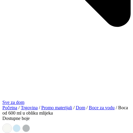
Sve za dom
Početna
/
Trgovina
/
Promo materijali
/
Dom
/
Boce za vodu
/ Boca
od 600 ml u obliku mlijeka
Dostupne boje