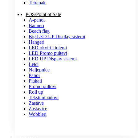
Tetrapak
POS/Point of Sale
A-panoi
Banneri
Beach flag
Big LED UP Display sistemi
Hangeri
LED okviri i totemi
LED Promo pultevi
LED UP Display sistemi
Letci
Naljepnice
Panoi
Plakati
Promo pultovi
Roll up
Tekstilni zidovi
Zastave
Zastavice
Wobbleri