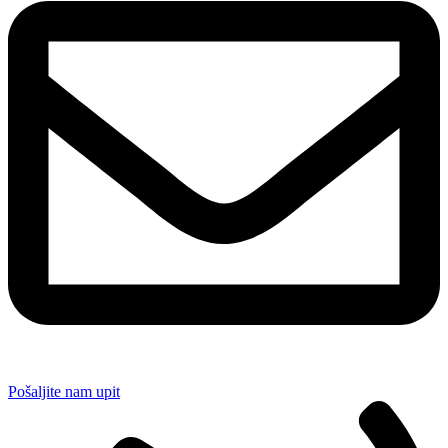
Pošaljite nam upit