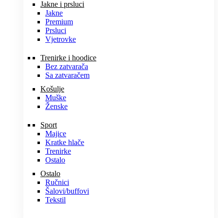
Jakne i prsluci
Jakne
Premium
Prsluci
Vjetrovke
Trenirke i hoodice
Bez zatvarača
Sa zatvaračem
Košulje
Muške
Ženske
Sport
Majice
Kratke hlače
Trenirke
Ostalo
Ostalo
Ručnici
Šalovi/buffovi
Tekstil