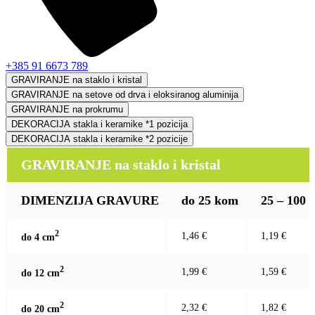
+385 91 6673 789
GRAVIRANJE na staklo i kristal
GRAVIRANJE na setove od drva i eloksiranog aluminija
GRAVIRANJE na prokrumu
DEKORACIJA stakla i keramike *1 pozicija
DEKORACIJA stakla i keramike *2 pozicije
GRAVIRANJE na staklo i kristal
DIMENZIJA GRAVURE
do 25 kom
25 – 100
2
1,46 €
1,19 €
do 4 c
m
2
1,99 €
1,59 €
do 12 c
m
2
2,32 €
1,82 €
do 20 c
m