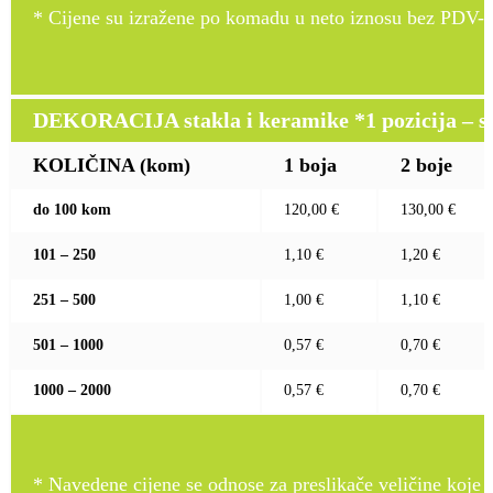
* Cijene su izražene po komadu u neto iznosu bez PDV-a
DEKORACIJA stakla i keramike *1 pozicija – sito
KOLIČINA (kom)
1 boja
2 boje
do 100 kom
120,00 €
130,00 €
101 – 250
1,10 €
1,20 €
251 – 500
1,00 €
1,10 €
501 – 1000
0,57 €
0,70 €
1000 – 2000
0,57 €
0,70 €
* Navedene cijene se odnose za preslikače veličine koje pr