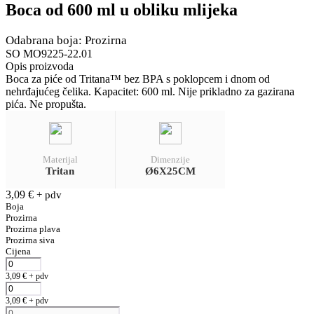
Boca od 600 ml u obliku mlijeka
Odabrana boja: Prozirna
SO MO9225-22.01
Opis proizvoda
Boca za piće od Tritana™ bez BPA s poklopcem i dnom od
nehrđajućeg čelika. Kapacitet: 600 ml. Nije prikladno za gazirana
pića. Ne propušta.
Materijal
Dimenzije
Tritan
Ø6X25CM
3,09
€
+ pdv
Boja
Prozirna
Prozirna plava
Prozirna siva
Cijena
3,09
€
+ pdv
3,09
€
+ pdv