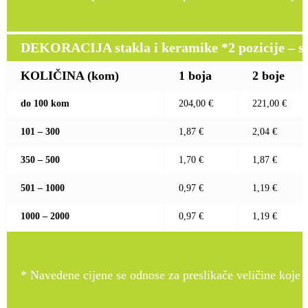
DEKORACIJA stakla i keramike *2 pozicije – sito 
KOLIČINA (kom)
1 boja
2 boje
do 100 kom
204,00 €
221,00 €
101 – 300
1,87 €
2,04 €
350 – 500
1,70 €
1,87 €
501 – 1000
0,97 €
1,19 €
1000 – 2000
0,97 €
1,19 €
* Navedene cijene se odnose za preslikače veličine koje pr