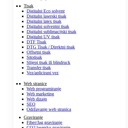
Tisak
Digitalni Eco solvent
Digitalni laserski tisak
Digitalni latex tisak
Digitalni solventni tisak
Digitalni sublimacijski tisak
Digitalni UV tisak
DTF Tisak
DTG Tisak / Direktni tisak
Offsetni tisak
Sitotisak
Slijepi tisak ili blindruck
Transfer tisak
Vez/aplicirani vez
Web stranice
Web programiranje
Web marketing
Web dizajn
SEO
Održavanje web stranica
Graviranje
Fiber/Jag graviranje
CO2 lasersko graviranje