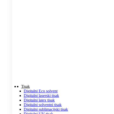
Tisak
Digitalni Eco solvent
Digitalni laserski tisak
Digitalni latex tisak
Digitalni solventni tisak
Digitalni sublimacijski tisak
Digitalni UV tisak