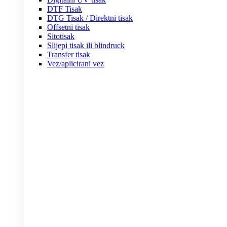
DTF Tisak
DTG Tisak / Direktni tisak
Offsetni tisak
Sitotisak
Slijepi tisak ili blindruck
Transfer tisak
Vez/aplicirani vez