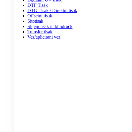
DTF Tisak
DTG Tisak / Direktni tisak
Offsetni tisak
Sitotisak
Slijepi tisak ili blindruck
Transfer tisak
Vez/aplicirani vez