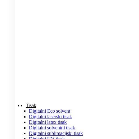
Tisak
Digitalni Eco solvent
Digitalni laserski tisak
Digitalni latex tisak
Digitalni solventni tisak
Digitalni sublimacijski tisak
Digitalni UV tisak