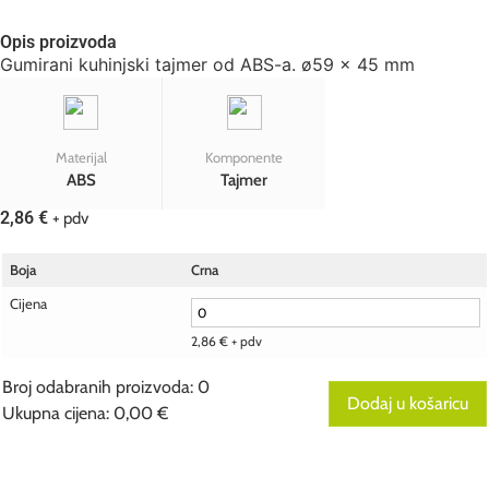
Opis proizvoda
Gumirani kuhinjski tajmer od ABS-a. ø59 x 45 mm
Materijal
Komponente
ABS
Tajmer
2,86
€
+ pdv
Boja
Crna
Cijena
2,86
€
+ pdv
Broj odabranih proizvoda
:
0
Dodaj u košaricu
Ukupna cijena
:
0,00 €
0
Broj
odabranih
proizvoda.