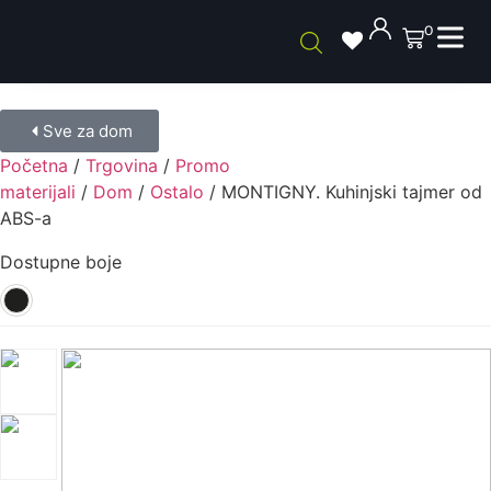
0
Sve za dom
Početna
/
Trgovina
/
Promo
materijali
/
Dom
/
Ostalo
/ MONTIGNY. Kuhinjski tajmer od
ABS-a
Dostupne boje