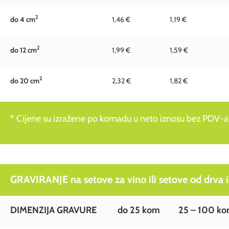
2
do 4 c
m
1,46 €
1,19 €
2
do 12 c
m
1,99 €
1,59 €
2
do 20 c
m
2,32 €
1,82 €
* Cijene su izražene po komadu u neto iznosu bez PDV-a
GRAVIRANJE na setove za vino ili setove od drva i
DIMENZIJA GRAVURE
do 25 kom
25 – 100 k