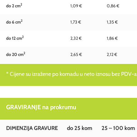
2
do 2 c
m
1,09 €
0,86 €
2
do 6 c
m
1,73 €
1,35 €
2
do 12 c
m
2,32 €
1,86 €
2
do 20 c
m
2,65 €
2,12 €
* Cijene su izražene po komadu u neto iznosu bez PDV-a
GRAVIRANJE na prokrumu
DIMENZIJA GRAVURE
do 25 kom
25 – 100 kom