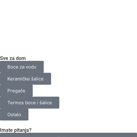
Sve za dom
Boce za vodu
Keramičke šalice
Pregače
Termos boce i šalice
Ostalo
Imate pitanja?