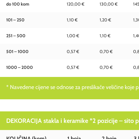
do 100 kom
120,00 €
130,00 €
14
101 – 250
1,10 €
1,20 €
1,3
251 – 500
1,00 €
1,10 €
1,4
501 – 1000
0,57 €
0,70 €
0,
1000 – 2000
0,57 €
0,70 €
0,
* Navedene cijene se odnose za preslikače veličine koje pre
DEKORACIJA stakla i keramike *2 pozicije – sito pre
KOLIČINA (kom)
1 boja
2 boje
3 