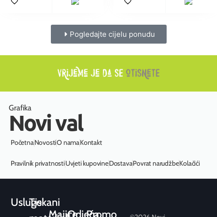
Pogledajte cijelu ponudu
Grafika
Novi val
Početna
Novosti
O nama
Kontakt
Pravilnik privatnosti
Uvjeti kupovine
Dostava
Povrat narudžbe
Kolačići
Usluge
Tiskani
Majice
Odjeća
Promo
©2026 Novi