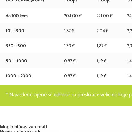
do 100 kom
204,00 €
221,00 €
24
101 – 300
1,87 €
2,04 €
2,2
350 – 500
1,70 €
1,87 €
2,
501 – 1000
0,97 €
1,19 €
1,
1000 – 2000
0,97 €
1,19 €
1,
* Navedene cijene se odnose za preslikače veličine koje pre
Moglo bi Vas zanimati
Povezani proizvodi