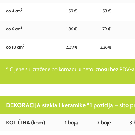
2
do 4 c
m
1,59 €
1,53 €
2
do 6 c
m
1,86 €
1,79 €
2
do 10 c
m
2,39 €
2,26 €
* Cijene su izražene po komadu u neto iznosu bez PDV-a
DEKORACIJA stakla i keramike *1 pozicija – sito pre
KOLIČINA (kom)
1 boja
2 boje
3 