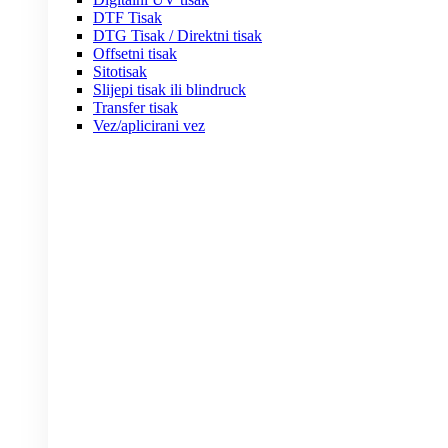
DTF Tisak
DTG Tisak / Direktni tisak
Offsetni tisak
Sitotisak
Slijepi tisak ili blindruck
Transfer tisak
Vez/aplicirani vez