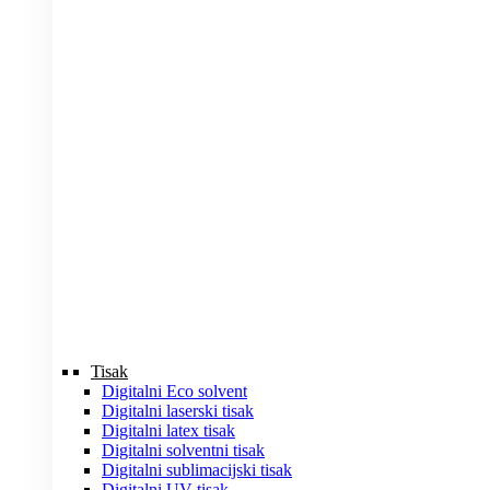
Tisak
Digitalni Eco solvent
Digitalni laserski tisak
Digitalni latex tisak
Digitalni solventni tisak
Digitalni sublimacijski tisak
Digitalni UV tisak