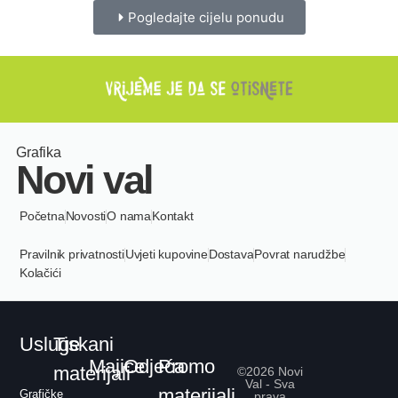
Pogledajte cijelu ponudu
Grafika
Novi val
Početna
Novosti
O nama
Kontakt
Pravilnik privatnosti
Uvjeti kupovine
Dostava
Povrat narudžbe
Kolačići
Usluge
Tiskani
Majice
Odjeća
Promo
materijali
©2026 Novi
Val - Sva
materijali
Grafičke
prava