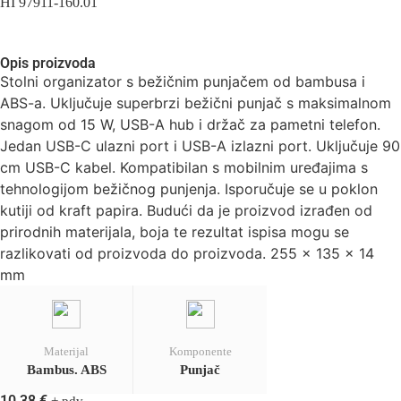
HI 97911-160.01
Opis proizvoda
Stolni organizator s bežičnim punjačem od bambusa i
ABS-a. Uključuje superbrzi bežični punjač s maksimalnom
snagom od 15 W, USB-A hub i držač za pametni telefon.
Jedan USB-C ulazni port i USB-A izlazni port. Uključuje 90
cm USB-C kabel. Kompatibilan s mobilnim uređajima s
tehnologijom bežičnog punjenja. Isporučuje se u poklon
kutiji od kraft papira. Budući da je proizvod izrađen od
prirodnih materijala, boja te rezultat ispisa mogu se
razlikovati od proizvoda do proizvoda. 255 x 135 x 14
mm
Materijal
Komponente
Bambus. ABS
Punjač
10,38
€