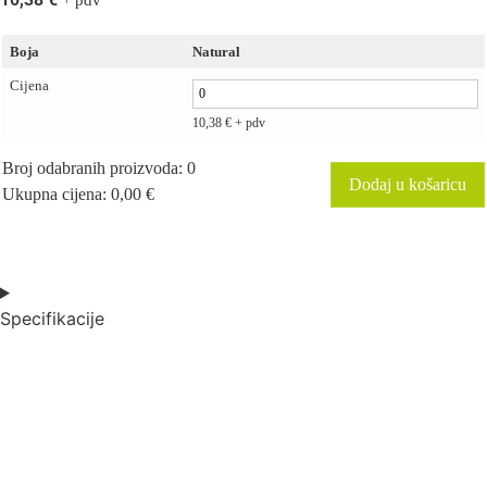
+ pdv
Boja
Natural
Cijena
10,38
€
+ pdv
Broj odabranih proizvoda
:
0
Dodaj u košaricu
Ukupna cijena
:
0,00 €
0
Broj
odabranih
proizvoda.
Your
total
Specifikacije
is
0,00 €