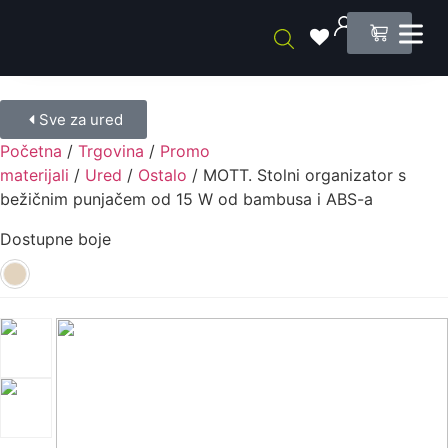
0
Sve za ured
Početna
/
Trgovina
/
Promo
materijali
/
Ured
/
Ostalo
/ MOTT. Stolni organizator s
bežičnim punjačem od 15 W od bambusa i ABS-a
Dostupne boje