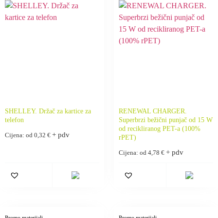
SHELLEY. Držač za kartice za
RENEWAL CHARGER.
telefon
Superbrzi bežični punjač od 15 W
od recikliranog PET-a (100%
+ pdv
Cijena: od
0,32
€
rPET)
+ pdv
Cijena: od
4,78
€
Promo materijali
Promo materijali