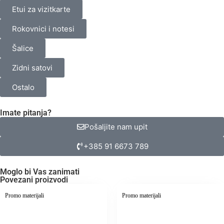
Etui za vizitkarte
Rokovnici i notesi
Šalice
Zidni satovi
Ostalo
Imate pitanja?
Pošaljite nam upit
+385 91 6673 789
Moglo bi Vas zanimati
Povezani proizvodi
Promo materijali
Promo materijali