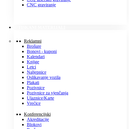
CNC graviranje
TISKANI MATERIJALI
Reklamni
Brošure
Bonovi - kuponi
Kalendari
Knjige
Letci
Naljepnice
Oslikavanje vozila
Plakati
Pozivnice
Pozivnice za vjenčanja
Ulaznice/Karte
Vrećice
Konferencijski
Akreditacije
Blokovi