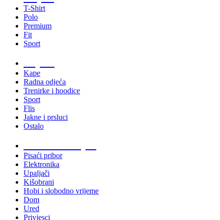
T-Shirt
Polo
Premium
Fit
Sport
Odjeća
Kape
Radna odjeća
Trenirke i hoodice
Sport
Flis
Jakne i prsluci
Ostalo
Promo materijali
Pisaći pribor
Elektronika
Upaljači
Kišobrani
Hobi i slobodno vrijeme
Dom
Ured
Privjesci