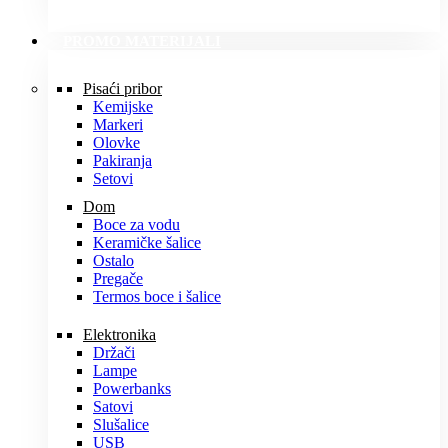
PROMO MATERIJALI
Pisaći pribor
Kemijske
Markeri
Olovke
Pakiranja
Setovi
Dom
Boce za vodu
Keramičke šalice
Ostalo
Pregače
Termos boce i šalice
Elektronika
Držači
Lampe
Powerbanks
Satovi
Slušalice
USB