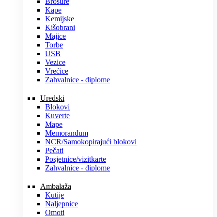
Brošure
Kape
Kemijske
Kišobrani
Majice
Torbe
USB
Vezice
Vrećice
Zahvalnice - diplome
Uredski
Blokovi
Kuverte
Mape
Memorandum
NCR/Samokopirajući blokovi
Pečati
Posjetnice/vizitkarte
Zahvalnice - diplome
Ambalaža
Kutije
Naljepnice
Omoti