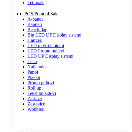
Tetrapak
POS/Point of Sale
A-panoi
Banneri
Beach flag
Big LED UP Display sistemi
Hangeri
LED okviri i totemi
LED Promo pultevi
LED UP Display sistemi
Letci
Naljepnice
Panoi
Plakati
Promo pultovi
Roll up
Tekstilni zidovi
Zastave
Zastavice
Wobbleri