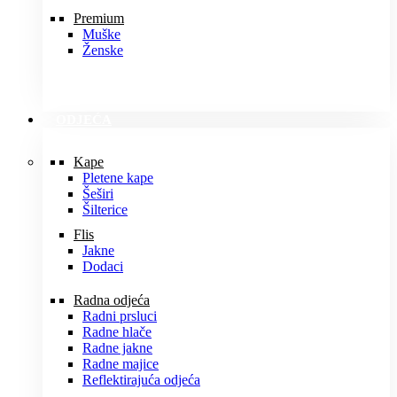
Premium
Muške
Ženske
ODJEĆA
Kape
Pletene kape
Šeširi
Šilterice
Flis
Jakne
Dodaci
Radna odjeća
Radni prsluci
Radne hlače
Radne jakne
Radne majice
Reflektirajuća odjeća