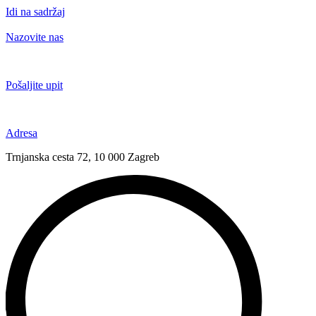
Idi na sadržaj
Nazovite nas
+385 91 6673 789
Pošaljite upit
novival@novival.hr
Adresa
Trnjanska cesta 72, 10 000 Zagreb