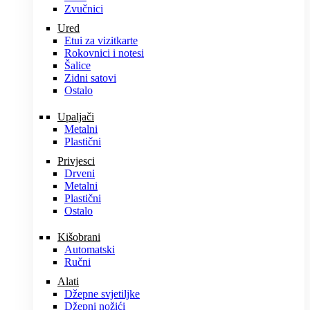
Zvučnici
Ured
Etui za vizitkarte
Rokovnici i notesi
Šalice
Zidni satovi
Ostalo
Upaljači
Metalni
Plastični
Privjesci
Drveni
Metalni
Plastični
Ostalo
Kišobrani
Automatski
Ručni
Alati
Džepne svjetiljke
Džepni nožići