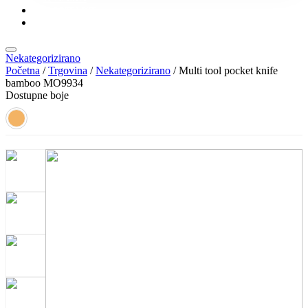
KONTAKT
KATALOZI
Nekategorizirano
Početna
/
Trgovina
/
Nekategorizirano
/ Multi tool pocket knife
bamboo MO9934
Dostupne boje