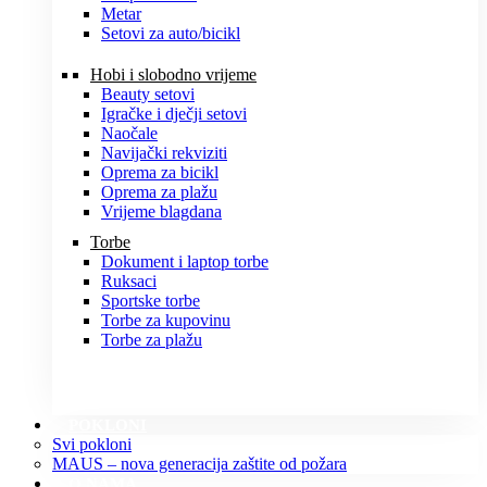
Metar
Setovi za auto/bicikl
Hobi i slobodno vrijeme
Beauty setovi
Igračke i dječji setovi
Naočale
Navijački rekviziti
Oprema za bicikl
Oprema za plažu
Vrijeme blagdana
Torbe
Dokument i laptop torbe
Ruksaci
Sportske torbe
Torbe za kupovinu
Torbe za plažu
POKLONI
Svi pokloni
MAUS – nova generacija zaštite od požara
O NAMA