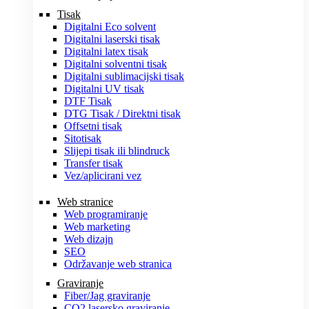
Tisak
Digitalni Eco solvent
Digitalni laserski tisak
Digitalni latex tisak
Digitalni solventni tisak
Digitalni sublimacijski tisak
Digitalni UV tisak
DTF Tisak
DTG Tisak / Direktni tisak
Offsetni tisak
Sitotisak
Slijepi tisak ili blindruck
Transfer tisak
Vez/aplicirani vez
Web stranice
Web programiranje
Web marketing
Web dizajn
SEO
Održavanje web stranica
Graviranje
Fiber/Jag graviranje
CO2 lasersko graviranje