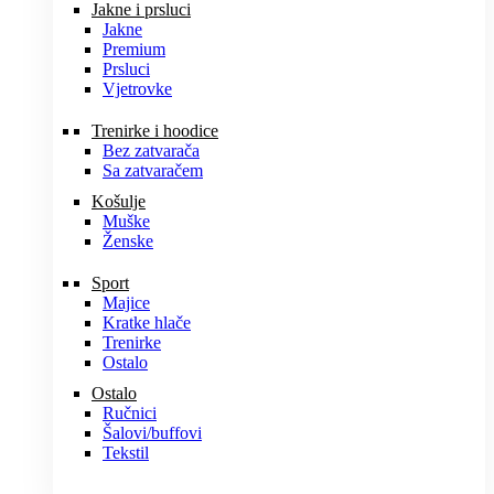
Jakne i prsluci
Jakne
Premium
Prsluci
Vjetrovke
Trenirke i hoodice
Bez zatvarača
Sa zatvaračem
Košulje
Muške
Ženske
Sport
Majice
Kratke hlače
Trenirke
Ostalo
Ostalo
Ručnici
Šalovi/buffovi
Tekstil