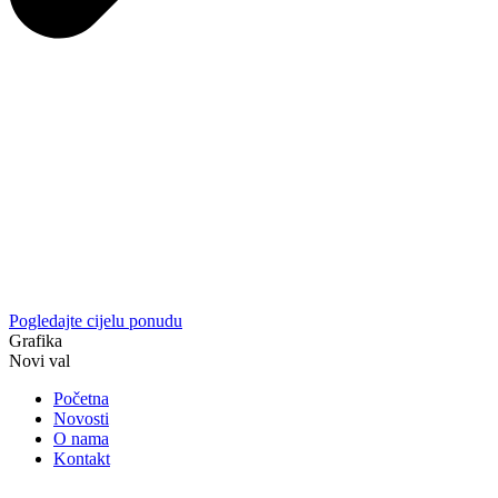
Pogledajte cijelu ponudu
Grafika
Novi val
Početna
Novosti
O nama
Kontakt