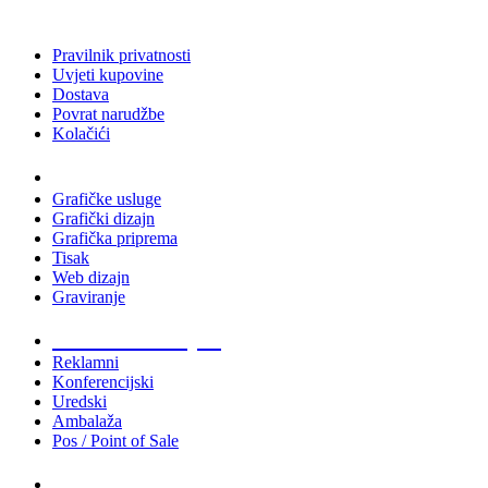
Pravilnik privatnosti
Uvjeti kupovine
Dostava
Povrat narudžbe
Kolačići
Usluge
Grafičke usluge
Grafički dizajn
Grafička priprema
Tisak
Web dizajn
Graviranje
Tiskani materijali
Reklamni
Konferencijski
Uredski
Ambalaža
Pos / Point of Sale
Majice