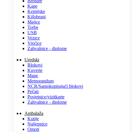
Brošure
Kape
Kemijske
Kišobrani
Majice
Torbe
USB
Vezice
Vrećice
Zahvalnice - diplome
Uredski
Blokovi
Kuverte
Mape
Memorandum
NCR/Samokopirajući blokovi
Pečati
Posjetnice/vizitkarte
Zahvalnice - diplome
Ambalaža
Kutije
Naljepnice
Omoti