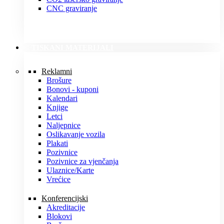
CNC graviranje
TISKANI MATERIJALI
Reklamni
Brošure
Bonovi - kuponi
Kalendari
Knjige
Letci
Naljepnice
Oslikavanje vozila
Plakati
Pozivnice
Pozivnice za vjenčanja
Ulaznice/Karte
Vrećice
Konferencijski
Akreditacije
Blokovi