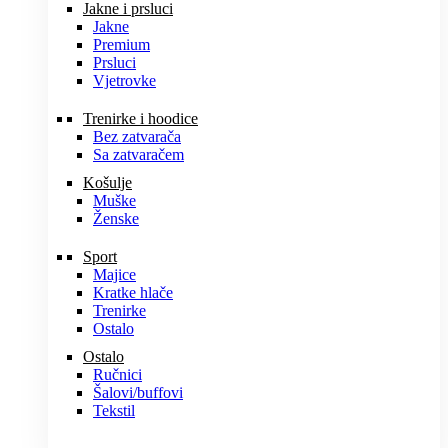
Jakne i prsluci
Jakne
Premium
Prsluci
Vjetrovke
Trenirke i hoodice
Bez zatvarača
Sa zatvaračem
Košulje
Muške
Ženske
Sport
Majice
Kratke hlače
Trenirke
Ostalo
Ostalo
Ručnici
Šalovi/buffovi
Tekstil