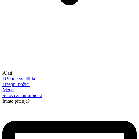
Alati
Džepne svjetiljke
Džepni nožići
Metar
Setovi za auto/bicikl
Imate pitanja?