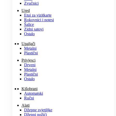
Zvučnici
Ured
Etui za vizitkarte
Rokovnici i notesi
Šalice
Zidni satovi
Ostalo
Upaljači
Metalni
Plastični
Privjesci
Drveni
Metalni
Plastični
Ostalo
Kišobrani
Automatski
Ručni
Alati
Džepne svjetiljke
Džepni nožići