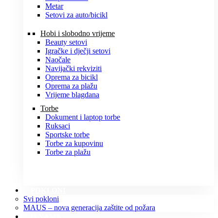
Metar
Setovi za auto/bicikl
Hobi i slobodno vrijeme
Beauty setovi
Igračke i dječji setovi
Naočale
Navijački rekviziti
Oprema za bicikl
Oprema za plažu
Vrijeme blagdana
Torbe
Dokument i laptop torbe
Ruksaci
Sportske torbe
Torbe za kupovinu
Torbe za plažu
POKLONI
Svi pokloni
MAUS – nova generacija zaštite od požara
O NAMA