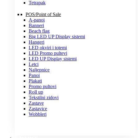
Tetrapak
POS/Point of Sale
A-panoi
Banneri
Beach flag
Big LED UP Display sistemi
Hangeri
LED okviri i totemi
LED Promo pultevi
LED UP Display sistemi
Letci
Naljepnice
Panoi
Plakati
Promo pultovi
Roll up
Tekstilni zidovi
Zastave
Zastavice
Wobbleri