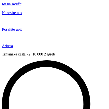
Idi na sadržaj
Nazovite nas
+385 91 6673 789
Pošaljite upit
novival@novival.hr
Adresa
Trnjanska cesta 72, 10 000 Zagreb