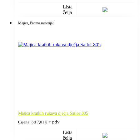
Lista
želja
Majica
, Promo materijali
Majica kratkih rukava dječja Sailor 805
+ pdv
Cijena: od
7,01
€
Lista
želja