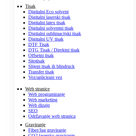
Tisak
Digitalni Eco solvent
Digitalni laserski tisak
Digitalni latex tisak
Digitalni solventni tisak
Digitalni sublimacijski tisak
Digitalni UV tisak
DTF Tisak
DTG Tisak / Direktni tisak
Offsetni tisak
Sitotisak
Slijepi tisak ili blindruck
Transfer tisak
Vez/aplicirani vez
Web stranice
Web programiranje
Web marketing
Web dizajn
SEO
Održavanje web stranica
Graviranje
Fiber/Jag graviranje
CO2 lasersko graviranje