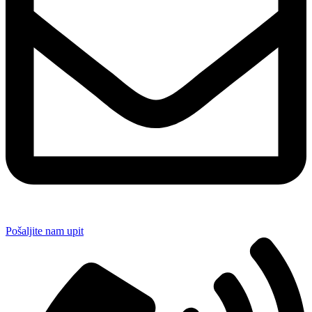
Pošaljite nam upit