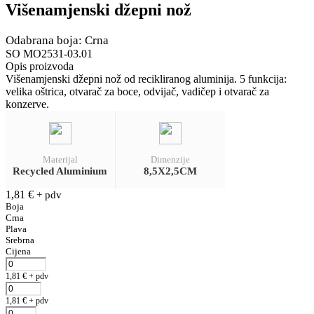
Višenamjenski džepni nož
Odabrana boja: Crna
SO MO2531-03.01
Opis proizvoda
Višenamjenski džepni nož od recikliranog aluminija. 5 funkcija:
velika oštrica, otvarač za boce, odvijač, vadičep i otvarač za
konzerve.
Materijal
Dimenzije
Recycled Aluminium
8,5X2,5CM
1,81
€
+ pdv
Boja
Crna
Plava
Srebrna
Cijena
1,81
€
+ pdv
1,81
€
+ pdv