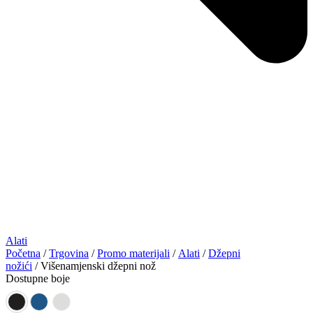
Alati
Početna
/
Trgovina
/
Promo materijali
/
Alati
/
Džepni
nožići
/ Višenamjenski džepni nož
Dostupne boje