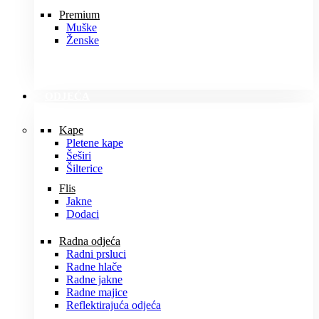
Premium
Muške
Ženske
ODJEĆA
Kape
Pletene kape
Šeširi
Šilterice
Flis
Jakne
Dodaci
Radna odjeća
Radni prsluci
Radne hlače
Radne jakne
Radne majice
Reflektirajuća odjeća