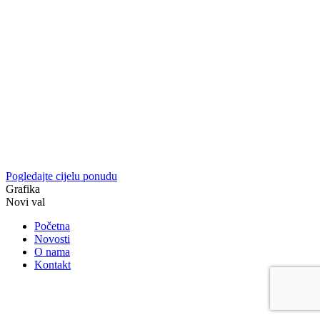
Pogledajte cijelu ponudu
Grafika
Novi val
Početna
Novosti
O nama
Kontakt