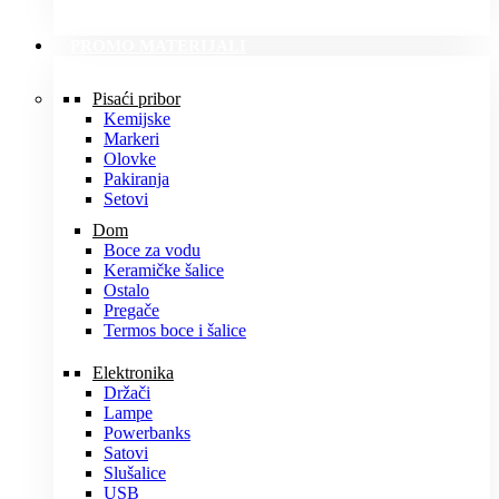
PROMO MATERIJALI
Pisaći pribor
Kemijske
Markeri
Olovke
Pakiranja
Setovi
Dom
Boce za vodu
Keramičke šalice
Ostalo
Pregače
Termos boce i šalice
Elektronika
Držači
Lampe
Powerbanks
Satovi
Slušalice
USB