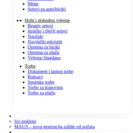
Metar
Setovi za auto/bicikl
Hobi i slobodno vrijeme
Beauty setovi
Igračke i dječji setovi
Naočale
Navijački rekviziti
Oprema za bicikl
Oprema za plažu
Vrijeme blagdana
Torbe
Dokument i laptop torbe
Ruksaci
Sportske torbe
Torbe za kupovinu
Torbe za plažu
POKLONI
Svi pokloni
MAUS – nova generacija zaštite od požara
O NAMA