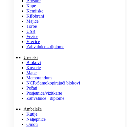
Brošure
Kape
Kemijske
Kišobrani
Majice
Torbe
USB
Vezice
Vrećice
Zahvalnice - diplome
Uredski
Blokovi
Kuverte
Mape
Memorandum
NCR/Samokopirajući blokovi
Pečati
Posjetnice/vizitkarte
Zahvalnice - diplome
Ambalaža
Kutije
Naljepnice
Omoti