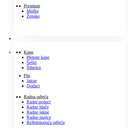
Premium
Muške
Ženske
ODJEĆA
Kape
Pletene kape
Šeširi
Šilterice
Flis
Jakne
Dodaci
Radna odjeća
Radni prsluci
Radne hlače
Radne jakne
Radne majice
Reflektirajuća odjeća