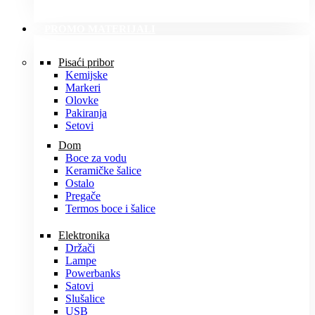
PROMO MATERIJALI
Pisaći pribor
Kemijske
Markeri
Olovke
Pakiranja
Setovi
Dom
Boce za vodu
Keramičke šalice
Ostalo
Pregače
Termos boce i šalice
Elektronika
Držači
Lampe
Powerbanks
Satovi
Slušalice
USB