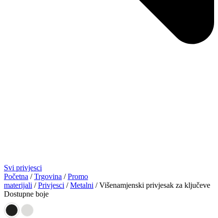
Svi privjesci
Početna
/
Trgovina
/
Promo
materijali
/
Privjesci
/
Metalni
/ Višenamjenski privjesak za ključeve
Dostupne boje