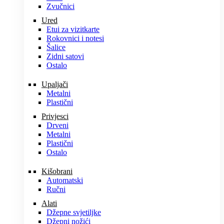
Zvučnici
Ured
Etui za vizitkarte
Rokovnici i notesi
Šalice
Zidni satovi
Ostalo
Upaljači
Metalni
Plastični
Privjesci
Drveni
Metalni
Plastični
Ostalo
Kišobrani
Automatski
Ručni
Alati
Džepne svjetiljke
Džepni nožići