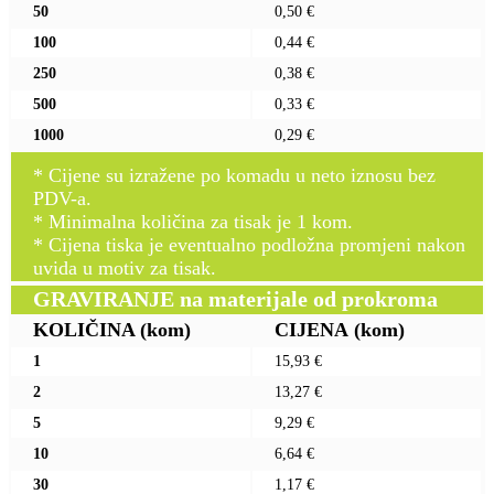
50
0,50 €
100
0,44 €
250
0,38 €
500
0,33 €
1000
0,29 €
* Cijene su izražene po komadu u neto iznosu bez
PDV-a.
* Minimalna količina za tisak je 1 kom.
* Cijena tiska je eventualno podložna promjeni nakon
uvida u motiv za tisak.
GRAVIRANJE na materijale od prokroma
KOLIČINA
(kom)
CIJENA
(kom)
1
15,93 €
2
13,27 €
5
9,29 €
10
6,64 €
30
1,17 €