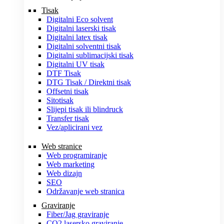
Tisak
Digitalni Eco solvent
Digitalni laserski tisak
Digitalni latex tisak
Digitalni solventni tisak
Digitalni sublimacijski tisak
Digitalni UV tisak
DTF Tisak
DTG Tisak / Direktni tisak
Offsetni tisak
Sitotisak
Slijepi tisak ili blindruck
Transfer tisak
Vez/aplicirani vez
Web stranice
Web programiranje
Web marketing
Web dizajn
SEO
Održavanje web stranica
Graviranje
Fiber/Jag graviranje
CO2 lasersko graviranje