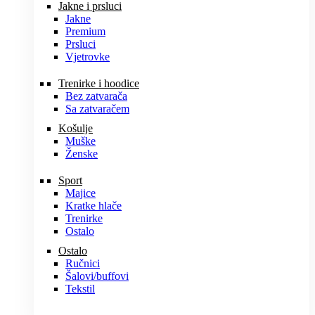
Jakne i prsluci
Jakne
Premium
Prsluci
Vjetrovke
Trenirke i hoodice
Bez zatvarača
Sa zatvaračem
Košulje
Muške
Ženske
Sport
Majice
Kratke hlače
Trenirke
Ostalo
Ostalo
Ručnici
Šalovi/buffovi
Tekstil