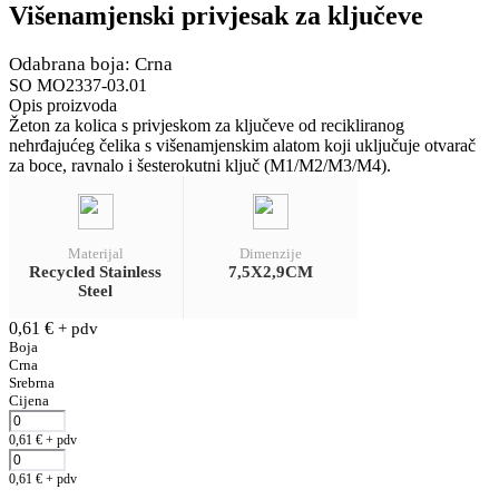
Višenamjenski privjesak za ključeve
Odabrana boja: Crna
SO MO2337-03.01
Opis proizvoda
Žeton za kolica s privjeskom za ključeve od recikliranog
nehrđajućeg čelika s višenamjenskim alatom koji uključuje otvarač
za boce, ravnalo i šesterokutni ključ (M1/M2/M3/M4).
Materijal
Dimenzije
Recycled Stainless
7,5X2,9CM
Steel
0,61
€
+ pdv
Boja
Crna
Srebrna
Cijena
0,61
€
+ pdv
0,61
€
+ pdv