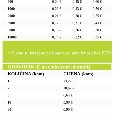
900
0,24 €
0,45 €
0,60 €
1000
0,22 €
0,43 €
0,59 €
2000
0,21 €
0,38 €
0,55 €
3000
0,17 €
0,31 €
0,43 €
5000
0,16 €
0,26 €
0,38 €
10000
0,14 €
0,22 €
0,35 €
* Cijene su izražene po komadu u neto iznosu bez PDV-a
GRAVIRANJE na eloksirani aluminij
KOLIČINA
(kom)
CIJENA
(kom)
1
13,27 €
2
10,62 €
5
6,64 €
10
3,98 €
30
0,90 €