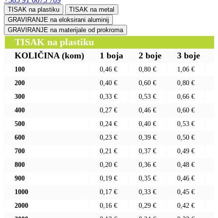
TISAK na plastiku
TISAK na metal
GRAVIRANJE na eloksirani aluminij
GRAVIRANJE na materijale od prokroma
TISAK na plastiku
KOLIČINA
(kom)
1 boja
2 boje
3 boje
100
0,46 €
0,80 €
1,06 €
200
0,40 €
0,60 €
0,80 €
300
0,33 €
0,53 €
0,66 €
400
0,27 €
0,46 €
0,60 €
500
0,24 €
0,40 €
0,53 €
600
0,23 €
0,39 €
0,50 €
700
0,21 €
0,37 €
0,49 €
800
0,20 €
0,36 €
0,48 €
900
0,19 €
0,35 €
0,46 €
1000
0,17 €
0,33 €
0,45 €
2000
0,16 €
0,29 €
0,42 €