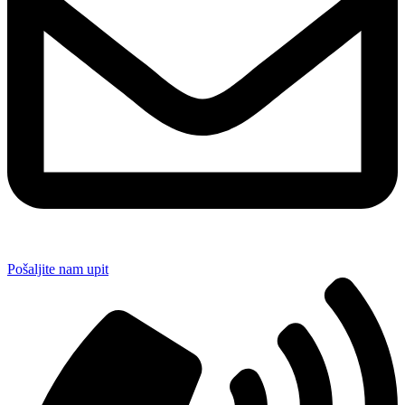
Pošaljite nam upit