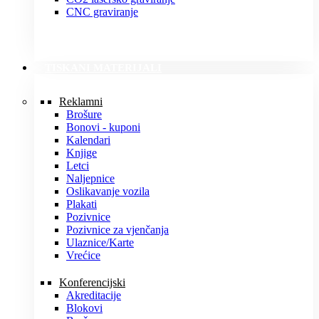
CNC graviranje
TISKANI MATERIJALI
Reklamni
Brošure
Bonovi - kuponi
Kalendari
Knjige
Letci
Naljepnice
Oslikavanje vozila
Plakati
Pozivnice
Pozivnice za vjenčanja
Ulaznice/Karte
Vrećice
Konferencijski
Akreditacije
Blokovi