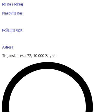
Idi na sadržaj
Nazovite nas
+385 91 6673 789
Pošaljite upit
novival@novival.hr
Adresa
Trnjanska cesta 72, 10 000 Zagreb