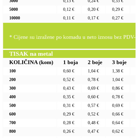
3000
0,13 €
0,24 €
0,33 €
5000
0,12 €
0,20 €
0,29 €
10000
0,11 €
0,17 €
0,27 €
* Cijene su izražene po komadu u neto iznosu bez PDV-a
TISAK na metal
KOLIČINA
(kom)
1 boja
2 boje
3 boje
100
0,60 €
1,04 €
1,38 €
200
0,52 €
0,78 €
1,04 €
300
0,43 €
0,69 €
0,86 €
400
0,35 €
0,60 €
0,78 €
500
0,31 €
0,57 €
0,69 €
600
0,29 €
0,52 €
0,66 €
700
0,28 €
0,48 €
0,64 €
800
0,26 €
0,47 €
0,62 €