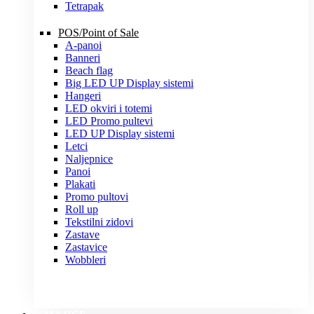
Tetrapak
POS/Point of Sale
A-panoi
Banneri
Beach flag
Big LED UP Display sistemi
Hangeri
LED okviri i totemi
LED Promo pultevi
LED UP Display sistemi
Letci
Naljepnice
Panoi
Plakati
Promo pultovi
Roll up
Tekstilni zidovi
Zastave
Zastavice
Wobbleri