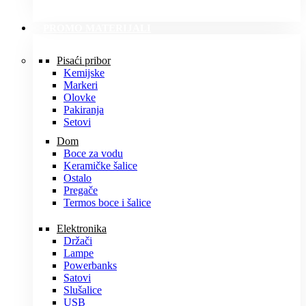
PROMO MATERIJALI
Pisaći pribor
Kemijske
Markeri
Olovke
Pakiranja
Setovi
Dom
Boce za vodu
Keramičke šalice
Ostalo
Pregače
Termos boce i šalice
Elektronika
Držači
Lampe
Powerbanks
Satovi
Slušalice
USB