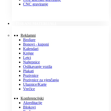
CNC graviranje
TISKANI MATERIJALI
Reklamni
Brošure
Bonovi - kuponi
Kalendari
Knjige
Letci
Naljepnice
Oslikavanje vozila
Plakati
Pozivnice
Pozivnice za vjenčanja
Ulaznice/Karte
Vrećice
Konferencijski
Akreditacije
Blokovi