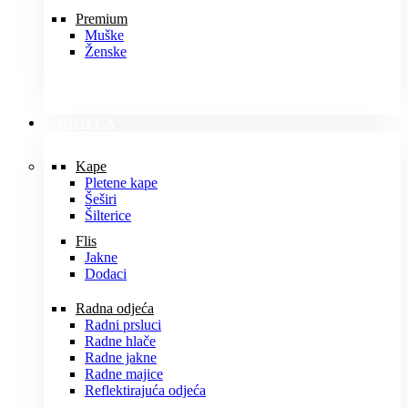
Premium
Muške
Ženske
ODJEĆA
Kape
Pletene kape
Šeširi
Šilterice
Flis
Jakne
Dodaci
Radna odjeća
Radni prsluci
Radne hlače
Radne jakne
Radne majice
Reflektirajuća odjeća