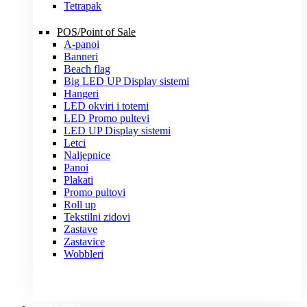
Tetrapak
POS/Point of Sale
A-panoi
Banneri
Beach flag
Big LED UP Display sistemi
Hangeri
LED okviri i totemi
LED Promo pultevi
LED UP Display sistemi
Letci
Naljepnice
Panoi
Plakati
Promo pultovi
Roll up
Tekstilni zidovi
Zastave
Zastavice
Wobbleri