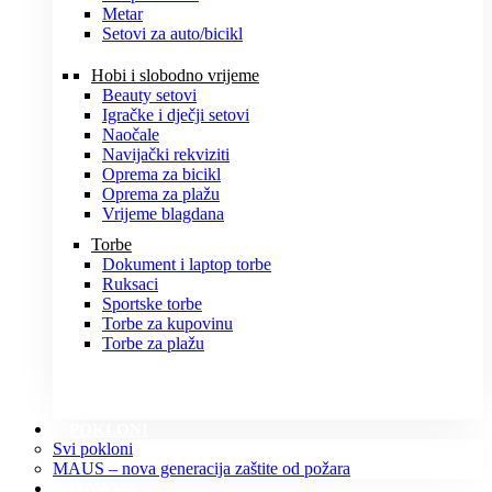
Metar
Setovi za auto/bicikl
Hobi i slobodno vrijeme
Beauty setovi
Igračke i dječji setovi
Naočale
Navijački rekviziti
Oprema za bicikl
Oprema za plažu
Vrijeme blagdana
Torbe
Dokument i laptop torbe
Ruksaci
Sportske torbe
Torbe za kupovinu
Torbe za plažu
POKLONI
Svi pokloni
MAUS – nova generacija zaštite od požara
O NAMA