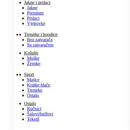
Jakne i prsluci
Jakne
Premium
Prsluci
Vjetrovke
Trenirke i hoodice
Bez zatvarača
Sa zatvaračem
Košulje
Muške
Ženske
Sport
Majice
Kratke hlače
Trenirke
Ostalo
Ostalo
Ručnici
Šalovi/buffovi
Tekstil