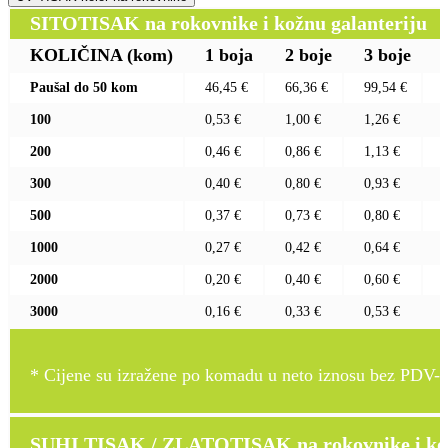
SITOTISAK na rokovnike i kožnu galanteriju
KOLIČINA
(kom)
1 boja
2 boje
3 boje
Paušal do 50 kom
46,45 €
66,36 €
99,54 €
100
0,53 €
1,00 €
1,26 €
200
0,46 €
0,86 €
1,13 €
300
0,40 €
0,80 €
0,93 €
500
0,37 €
0,73 €
0,80 €
1000
0,27 €
0,42 €
0,64 €
2000
0,20 €
0,40 €
0,60 €
3000
0,16 €
0,33 €
0,53 €
* Cijene su izražene po komadu u neto iznosu bez PDV-a
SUHI TISAK / ZLATOTISAK na rokovnike i kož