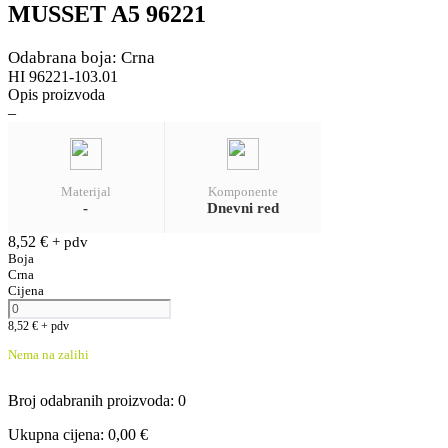
MUSSET A5 96221
Odabrana boja: Crna
HI 96221-103.01
Opis proizvoda
–
Materijal
Komponente
-
Dnevni red
8,52
€
+ pdv
Boja
Crna
Cijena
8,52
€
+ pdv
Nema na zalihi
Broj odabranih proizvoda
:
0
Ukupna cijena
:
0,00
€