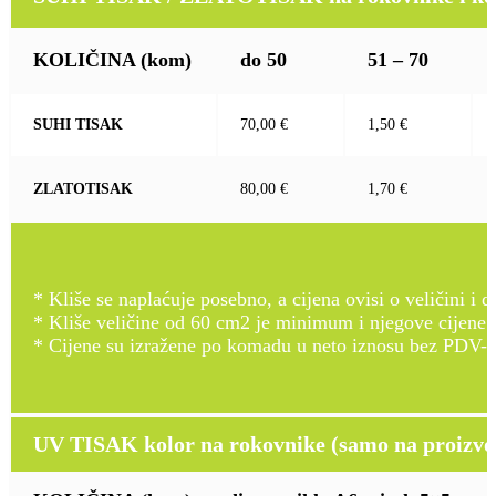
KOLIČINA
(kom)
do 50
51 – 70
SUHI TISAK
70,00 €
1,50 €
ZLATOTISAK
80,00 €
1,70 €
* Kliše se naplaćuje posebno, a cijena ovisi o veličini i d
* Kliše veličine od 60 cm2 je minimum i njegove cijene
* Cijene su izražene po komadu u neto iznosu bez PDV-a
UV TISAK kolor na rokovnike (samo na proizvod