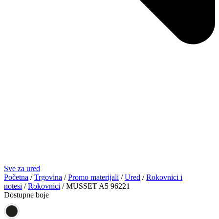
Sve za ured
Početna
/
Trgovina
/
Promo materijali
/
Ured
/
Rokovnici i
notesi
/
Rokovnici
/ MUSSET A5 96221
Dostupne boje