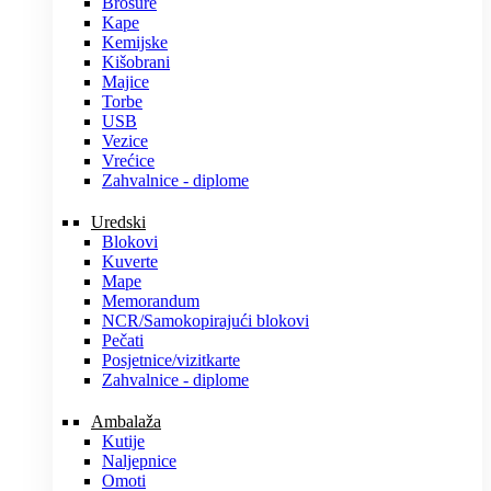
Brošure
Kape
Kemijske
Kišobrani
Majice
Torbe
USB
Vezice
Vrećice
Zahvalnice - diplome
Uredski
Blokovi
Kuverte
Mape
Memorandum
NCR/Samokopirajući blokovi
Pečati
Posjetnice/vizitkarte
Zahvalnice - diplome
Ambalaža
Kutije
Naljepnice
Omoti