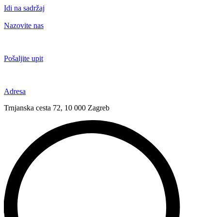
Idi na sadržaj
Nazovite nas
+385 91 6673 789
Pošaljite upit
novival@novival.hr
Adresa
Trnjanska cesta 72, 10 000 Zagreb