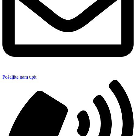
Pošaljite nam upit