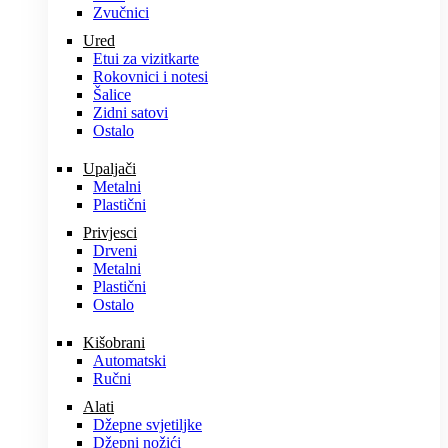
Zvučnici
Ured
Etui za vizitkarte
Rokovnici i notesi
Šalice
Zidni satovi
Ostalo
Upaljači
Metalni
Plastični
Privjesci
Drveni
Metalni
Plastični
Ostalo
Kišobrani
Automatski
Ručni
Alati
Džepne svjetiljke
Džepni nožići