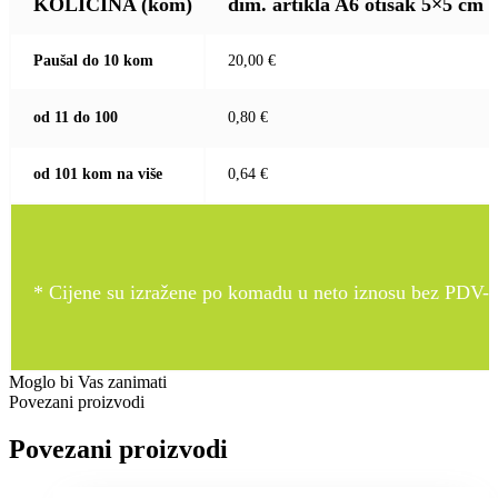
KOLIČINA
(kom)
dim. artikla A6 otisak 5×5 cm
Paušal do 10 kom
20,00 €
od 11 do 100
0,80 €
od 101 kom na više
0,64 €
* Cijene su izražene po komadu u neto iznosu bez PDV-a
Moglo bi Vas zanimati
Povezani proizvodi
Povezani proizvodi