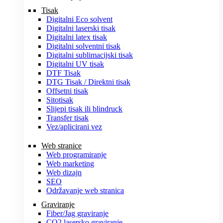
Tisak
Digitalni Eco solvent
Digitalni laserski tisak
Digitalni latex tisak
Digitalni solventni tisak
Digitalni sublimacijski tisak
Digitalni UV tisak
DTF Tisak
DTG Tisak / Direktni tisak
Offsetni tisak
Sitotisak
Slijepi tisak ili blindruck
Transfer tisak
Vez/aplicirani vez
Web stranice
Web programiranje
Web marketing
Web dizajn
SEO
Održavanje web stranica
Graviranje
Fiber/Jag graviranje
CO2 lasersko graviranje