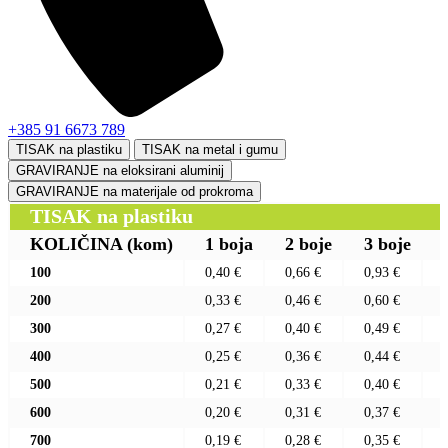
+385 91 6673 789
TISAK na plastiku
TISAK na metal i gumu
GRAVIRANJE na eloksirani aluminij
GRAVIRANJE na materijale od prokroma
TISAK na plastiku
KOLIČINA
(kom)
1 boja
2 boje
3 boje
100
0,40 €
0,66 €
0,93 €
200
0,33 €
0,46 €
0,60 €
300
0,27 €
0,40 €
0,49 €
400
0,25 €
0,36 €
0,44 €
500
0,21 €
0,33 €
0,40 €
600
0,20 €
0,31 €
0,37 €
700
0,19 €
0,28 €
0,35 €