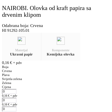
NAIROBI. Olovka od kraft papira sa
drvenim klipom
Odabrana boja: Crvena
HI 91292-105.01
Materijal
Komponente
Ukrasni papir
Kemijska olovka
0,16
€
+ pdv
Boja
Crvena
Plava
Svijetla zelena
Zelena
Cijena
0,16
€
+ pdv
0,16
€
+ pdv