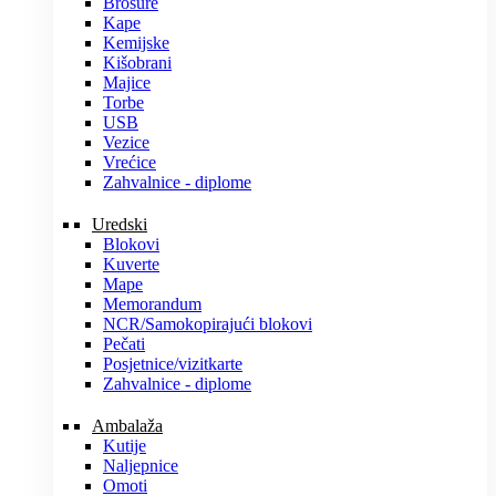
Brošure
Kape
Kemijske
Kišobrani
Majice
Torbe
USB
Vezice
Vrećice
Zahvalnice - diplome
Uredski
Blokovi
Kuverte
Mape
Memorandum
NCR/Samokopirajući blokovi
Pečati
Posjetnice/vizitkarte
Zahvalnice - diplome
Ambalaža
Kutije
Naljepnice
Omoti