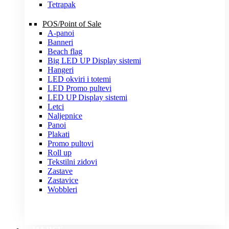
Tetrapak
POS/Point of Sale
A-panoi
Banneri
Beach flag
Big LED UP Display sistemi
Hangeri
LED okviri i totemi
LED Promo pultevi
LED UP Display sistemi
Letci
Naljepnice
Panoi
Plakati
Promo pultovi
Roll up
Tekstilni zidovi
Zastave
Zastavice
Wobbleri