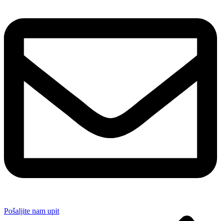
Pošaljite nam upit