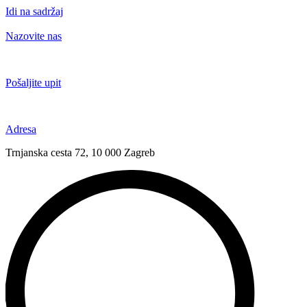
Idi na sadržaj
Nazovite nas
+385 91 6673 789
Pošaljite upit
novival@novival.hr
Adresa
Trnjanska cesta 72, 10 000 Zagreb