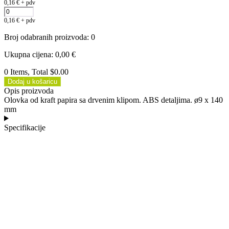
0,16
€
+ pdv
0,16
€
+ pdv
Broj odabranih proizvoda
:
0
Ukupna cijena
:
0,00
€
0 Items, Total $0.00
Dodaj u košaricu
Opis proizvoda
Olovka od kraft papira sa drvenim klipom. ABS detaljima. ø9 x 140
mm
Specifikacije