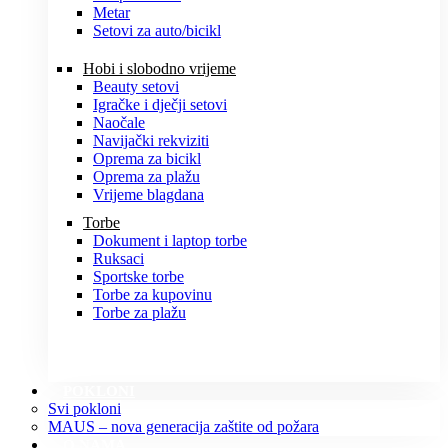
Metar
Setovi za auto/bicikl
Hobi i slobodno vrijeme
Beauty setovi
Igračke i dječji setovi
Naočale
Navijački rekviziti
Oprema za bicikl
Oprema za plažu
Vrijeme blagdana
Torbe
Dokument i laptop torbe
Ruksaci
Sportske torbe
Torbe za kupovinu
Torbe za plažu
POKLONI
Svi pokloni
MAUS – nova generacija zaštite od požara
O NAMA