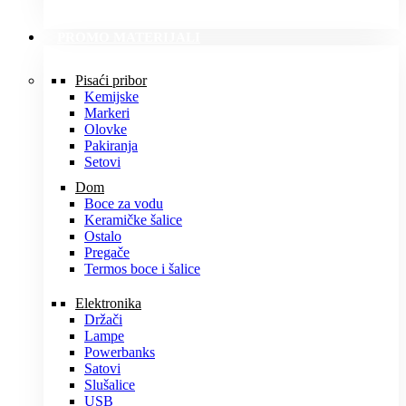
PROMO MATERIJALI
Pisaći pribor
Kemijske
Markeri
Olovke
Pakiranja
Setovi
Dom
Boce za vodu
Keramičke šalice
Ostalo
Pregače
Termos boce i šalice
Elektronika
Držači
Lampe
Powerbanks
Satovi
Slušalice
USB