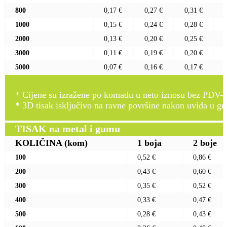
800
0,17 €
0,27 €
0,31 €
1000
0,15 €
0,24 €
0,28 €
2000
0,13 €
0,20 €
0,25 €
3000
0,11 €
0,19 €
0,20 €
5000
0,07 €
0,16 €
0,17 €
* Cijene su izražene po komadu u neto iznosu bez PDV-a
* 3D tisak isključivo na ravne površine nakon uvida u gr
TISAK na metal i gumu
KOLIČINA
(kom)
1 boja
2 boje
100
0,52 €
0,86 €
200
0,43 €
0,60 €
300
0,35 €
0,52 €
400
0,33 €
0,47 €
500
0,28 €
0,43 €