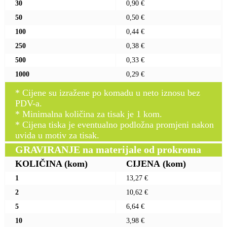
30
0,90 €
50
0,50 €
100
0,44 €
250
0,38 €
500
0,33 €
1000
0,29 €
* Cijene su izražene po komadu u neto iznosu bez
PDV-a.
* Minimalna količina za tisak je 1 kom.
* Cijena tiska je eventualno podložna promjeni nakon
uvida u motiv za tisak.
GRAVIRANJE na materijale od prokroma
KOLIČINA
(kom)
CIJENA
(kom)
1
13,27 €
2
10,62 €
5
6,64 €
10
3,98 €