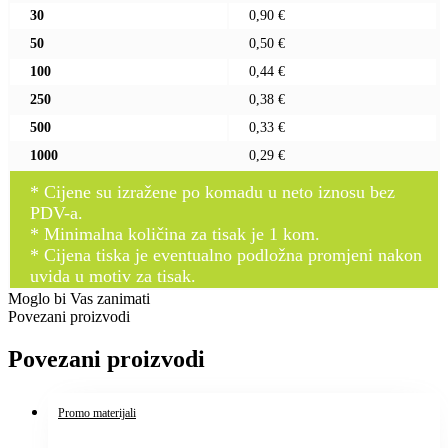
30
0,90 €
50
0,50 €
100
0,44 €
250
0,38 €
500
0,33 €
1000
0,29 €
* Cijene su izražene po komadu u neto iznosu bez
PDV-a.
* Minimalna količina za tisak je 1 kom.
* Cijena tiska je eventualno podložna promjeni nakon
uvida u motiv za tisak.
Moglo bi Vas zanimati
Povezani proizvodi
Povezani proizvodi
Promo materijali