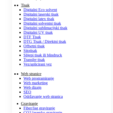
Tisak
Digitalni Eco solvent
Digitalni laserski tisak
Digitalni latex tisak
Digitalni solventni tisak
Digitalni sublimacijski tisak
Digitalni UV tisak
DTF Tisak
DTG Tisak / Direktni tisak
Offsetni tisak
Sitotisak
Slijepi tisak ili blindruck
Transfer tisak
Vez/aplicirani vez
Web stranice
Web programiranje
Web marketing
Web dizajn
SEO
Održavanje web stranica
Graviranje
Fiber/Jag graviranje
CO2 lasersko graviranje