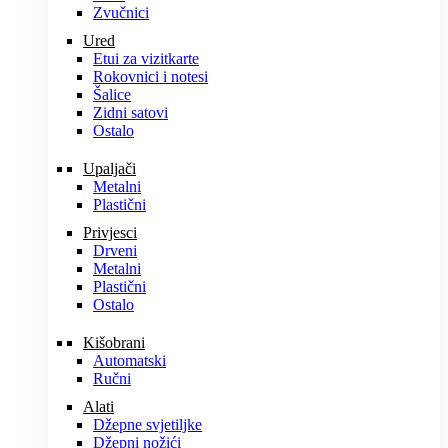
Zvučnici
Ured
Etui za vizitkarte
Rokovnici i notesi
Šalice
Zidni satovi
Ostalo
Upaljači
Metalni
Plastični
Privjesci
Drveni
Metalni
Plastični
Ostalo
Kišobrani
Automatski
Ručni
Alati
Džepne svjetiljke
Džepni nožići