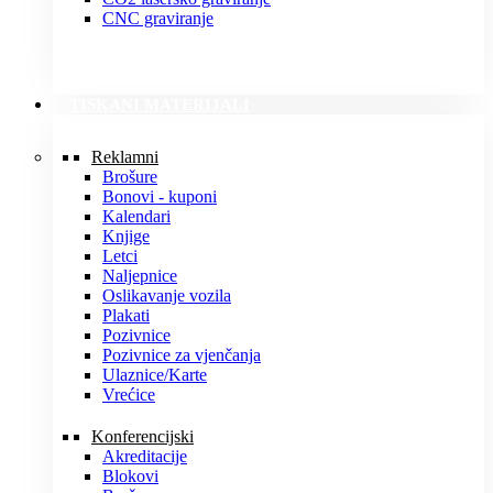
CNC graviranje
TISKANI MATERIJALI
Reklamni
Brošure
Bonovi - kuponi
Kalendari
Knjige
Letci
Naljepnice
Oslikavanje vozila
Plakati
Pozivnice
Pozivnice za vjenčanja
Ulaznice/Karte
Vrećice
Konferencijski
Akreditacije
Blokovi