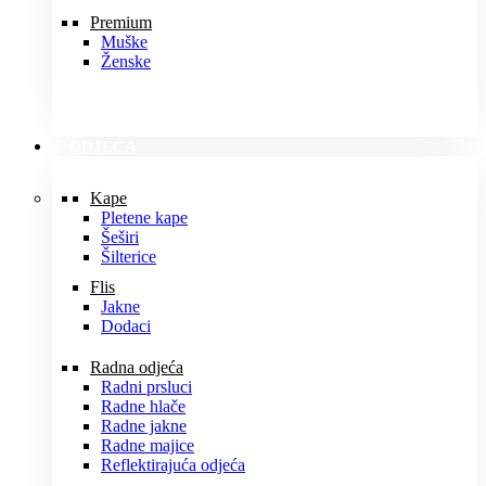
Premium
Muške
Ženske
ODJEĆA
Kape
Pletene kape
Šeširi
Šilterice
Flis
Jakne
Dodaci
Radna odjeća
Radni prsluci
Radne hlače
Radne jakne
Radne majice
Reflektirajuća odjeća