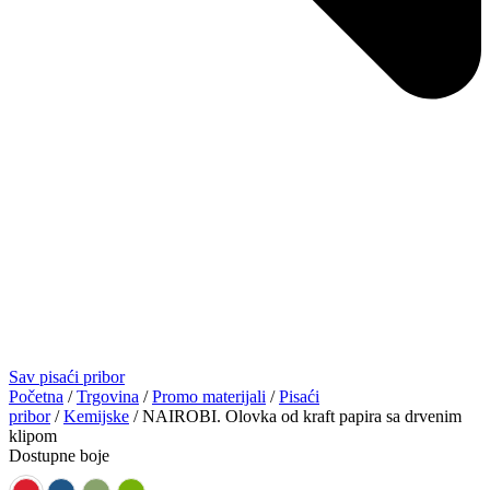
Sav pisaći pribor
Početna
/
Trgovina
/
Promo materijali
/
Pisaći
pribor
/
Kemijske
/ NAIROBI. Olovka od kraft papira sa drvenim
klipom
Dostupne boje