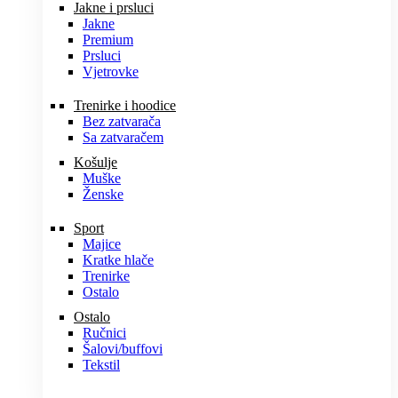
Jakne i prsluci
Jakne
Premium
Prsluci
Vjetrovke
Trenirke i hoodice
Bez zatvarača
Sa zatvaračem
Košulje
Muške
Ženske
Sport
Majice
Kratke hlače
Trenirke
Ostalo
Ostalo
Ručnici
Šalovi/buffovi
Tekstil