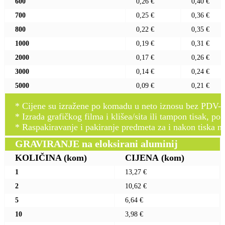
600
0,26 €
0,40 €
700
0,25 €
0,36 €
800
0,22 €
0,35 €
1000
0,19 €
0,31 €
2000
0,17 €
0,26 €
3000
0,14 €
0,24 €
5000
0,09 €
0,21 €
* Cijene su izražene po komadu u neto iznosu bez PDV-a
* Izrada grafičkog filma i klišea/sita ili tampon tisak, po 
* Raspakiravanje i pakiranje predmeta za i nakon tiska n
GRAVIRANJE na eloksirani aluminij
KOLIČINA
(kom)
CIJENA
(kom)
1
13,27 €
2
10,62 €
5
6,64 €
10
3,98 €