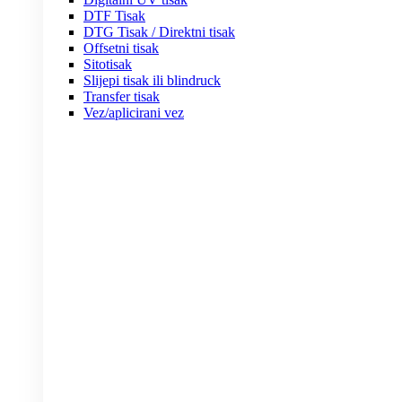
DTF Tisak
DTG Tisak / Direktni tisak
Offsetni tisak
Sitotisak
Slijepi tisak ili blindruck
Transfer tisak
Vez/aplicirani vez