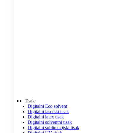
Tisak
Digitalni Eco solvent
Digitalni laserski tisak
Digitalni latex tisak
Digitalni solventni tisak
Digitalni sublimacijski tisak
Digitalni UV tisak