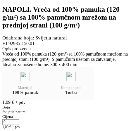
NAPOLI. Vreća od 100% pamuka (120
g/m²) sa 100% pamučnom mrežom na
prednjoj strani (100 g/m²)
Odabrana boja: Svijetla natural
HI 92935-150.01
Opis proizvoda
Vreća od 100% pamuka (120 g/m²) sa 100% pamučnom mrežom na
prednjoj strani (100 g/m²). S pamučnim užetom za zatvaranje.
Idealno za nošenje hrane. 300 x 400 mm
Materijal
Komponente
100% pamuk
Torba
1,09
€
+ pdv
Boja
Svijetla natural
Cijena
1,09
€
+ pdv