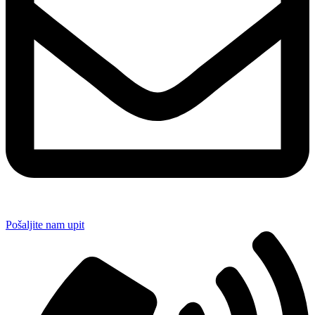
Pošaljite nam upit