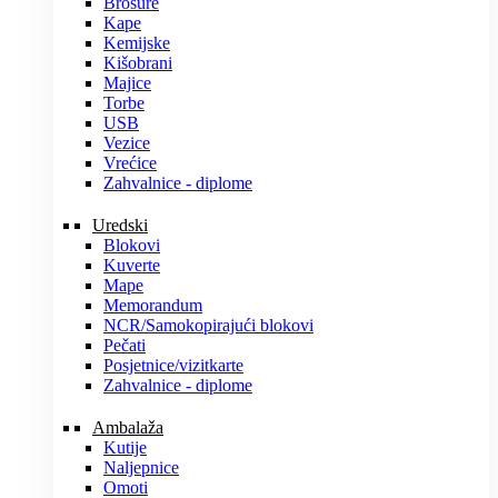
Brošure
Kape
Kemijske
Kišobrani
Majice
Torbe
USB
Vezice
Vrećice
Zahvalnice - diplome
Uredski
Blokovi
Kuverte
Mape
Memorandum
NCR/Samokopirajući blokovi
Pečati
Posjetnice/vizitkarte
Zahvalnice - diplome
Ambalaža
Kutije
Naljepnice
Omoti