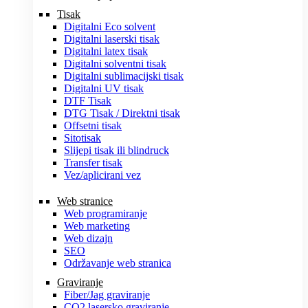
Tisak
Digitalni Eco solvent
Digitalni laserski tisak
Digitalni latex tisak
Digitalni solventni tisak
Digitalni sublimacijski tisak
Digitalni UV tisak
DTF Tisak
DTG Tisak / Direktni tisak
Offsetni tisak
Sitotisak
Slijepi tisak ili blindruck
Transfer tisak
Vez/aplicirani vez
Web stranice
Web programiranje
Web marketing
Web dizajn
SEO
Održavanje web stranica
Graviranje
Fiber/Jag graviranje
CO2 lasersko graviranje