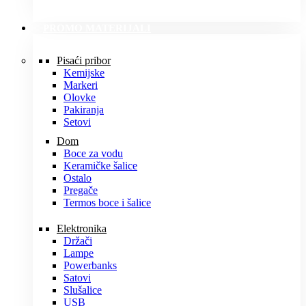
PROMO MATERIJALI
Pisaći pribor
Kemijske
Markeri
Olovke
Pakiranja
Setovi
Dom
Boce za vodu
Keramičke šalice
Ostalo
Pregače
Termos boce i šalice
Elektronika
Držači
Lampe
Powerbanks
Satovi
Slušalice
USB