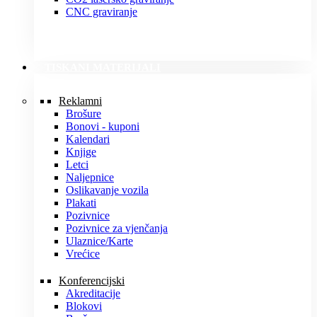
CNC graviranje
TISKANI MATERIJALI
Reklamni
Brošure
Bonovi - kuponi
Kalendari
Knjige
Letci
Naljepnice
Oslikavanje vozila
Plakati
Pozivnice
Pozivnice za vjenčanja
Ulaznice/Karte
Vrećice
Konferencijski
Akreditacije
Blokovi