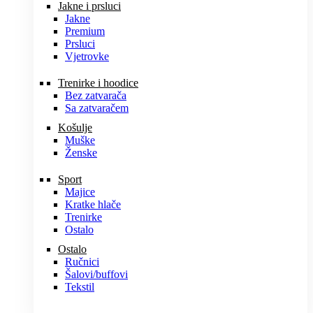
Jakne i prsluci
Jakne
Premium
Prsluci
Vjetrovke
Trenirke i hoodice
Bez zatvarača
Sa zatvaračem
Košulje
Muške
Ženske
Sport
Majice
Kratke hlače
Trenirke
Ostalo
Ostalo
Ručnici
Šalovi/buffovi
Tekstil