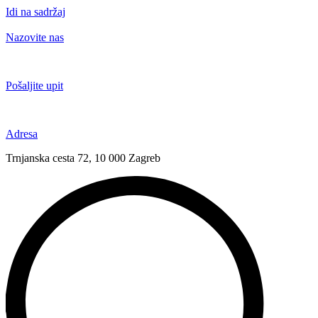
Idi na sadržaj
Nazovite nas
+385 91 6673 789
Pošaljite upit
novival@novival.hr
Adresa
Trnjanska cesta 72, 10 000 Zagreb