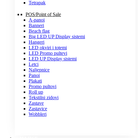
Tetrapak
POS/Point of Sale
A-panoi
Banneri
Beach flag
Big LED UP Display sistemi
Hangeri
LED okviri i totemi
LED Promo pultevi
LED UP Display sistemi
Letci
Naljepnice
Panoi
Plakati
Promo pultovi
Roll up
Tekstilni zidovi
Zastave
Zastavice
Wobbleri