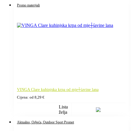
Promo materijali
VINGA Clare kuhinjska krpa od mje┼íavine lana
Cijena: od
8,29
€
Lista
želja
Aktualno
, Odjeća
, Outdoor Sport Promet