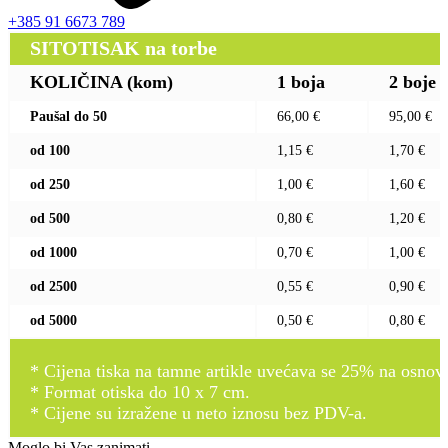
+385 91 6673 789
SITOTISAK na torbe
KOLIČINA (kom)
1 boja
2 boje
Paušal do 50
66,00 €
95,00 €
od 100
1,15 €
1,70 €
od 250
1,00 €
1,60 €
od 500
0,80 €
1,20 €
od 1000
0,70 €
1,00 €
od 2500
0,55 €
0,90 €
od 5000
0,50 €
0,80 €
* Cijena tiska na tamne artikle uvećava se 25% na osnovnu
* Format otiska do 10 x 7 cm.
* Cijene su izražene u neto iznosu bez PDV-a.
Moglo bi Vas zanimati