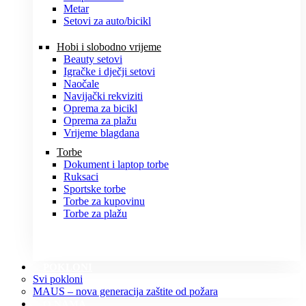
Metar
Setovi za auto/bicikl
Hobi i slobodno vrijeme
Beauty setovi
Igračke i dječji setovi
Naočale
Navijački rekviziti
Oprema za bicikl
Oprema za plažu
Vrijeme blagdana
Torbe
Dokument i laptop torbe
Ruksaci
Sportske torbe
Torbe za kupovinu
Torbe za plažu
POKLONI
Svi pokloni
MAUS – nova generacija zaštite od požara
O NAMA