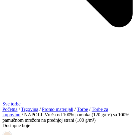
Sve torbe
Početna
/
Trgovina
/
Promo materijali
/
Torbe
/
Torbe za
kupovinu
/ NAPOLI. Vreća od 100% pamuka (120 g/m²) sa 100%
pamučnom mrežom na prednjoj strani (100 g/m²)
Dostupne boje