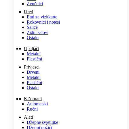
Zvučnici
Ured
Etui za vizitkarte
Rokovnici i notesi
Šalice
Zidni satovi
Ostalo
Upaljači
Metalni
Plastični
Privjesci
Drveni
Metalni
Plastični
Ostalo
Kišobrani
Automatski
Ručni
Alati
Džepne svjetiljke
Džepni nožići